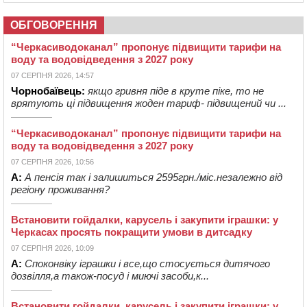
ОБГОВОРЕННЯ
“Черкасиводоканал” пропонує підвищити тарифи на
воду та водовідведення з 2027 року
07 СЕРПНЯ 2026, 14:57
Чорнобаївець:
якщо гривня піде в круте піке, то не
врятують ці підвищення жоден тариф- підвищений чи ...
“Черкасиводоканал” пропонує підвищити тарифи на
воду та водовідведення з 2027 року
07 СЕРПНЯ 2026, 10:56
А:
А пенсія так і залишиться 2595грн./міс.незалежно від
регіону проживання?
Встановити гойдалки, карусель і закупити іграшки: у
Черкасах просять покращити умови в дитсадку
07 СЕРПНЯ 2026, 10:09
А:
Споконвіку іграшки і все,що стосується дитячого
дозвілля,а також-посуд і миючі засоби,к...
Встановити гойдалки, карусель і закупити іграшки: у