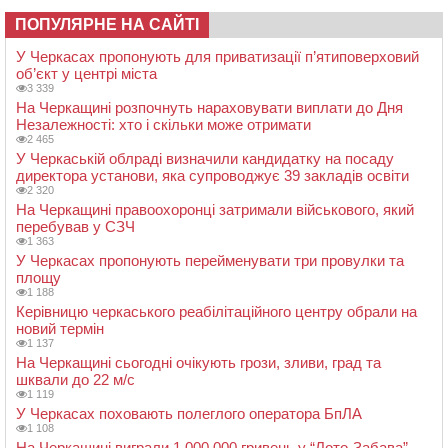
ПОПУЛЯРНЕ НА САЙТІ
У Черкасах пропонують для приватизації п’ятиповерховий
об’єкт у центрі міста
3 339
На Черкащині розпочнуть нараховувати виплати до Дня
Незалежності: хто і скільки може отримати
2 465
У Черкаській облраді визначили кандидатку на посаду
директора установи, яка супроводжує 39 закладів освіти
2 320
На Черкащині правоохоронці затримали військового, який
перебував у СЗЧ
1 363
У Черкасах пропонують перейменувати три провулки та
площу
1 188
Керівницю черкаського реабілітаційного центру обрали на
новий термін
1 137
На Черкащині сьогодні очікують грози, зливи, град та
шквали до 22 м/с
1 119
У Черкасах поховають полеглого оператора БпЛА
1 108
На Черкащині виграли 1 000 000 гривень у “Лото-Забава”