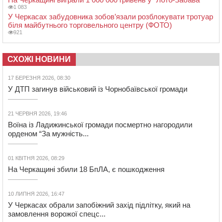
1 083
У Черкасах забудовника зобов’язали розблокувати тротуар
біля майбутнього торговельного центру (ФОТО)
921
СХОЖІ НОВИНИ
17 БЕРЕЗНЯ 2026, 08:30
У ДТП загинув військовий із Чорнобаївської громади
21 ЧЕРВНЯ 2026, 19:46
Воїна із Ладижинської громади посмертно нагородили
орденом “За мужність...
01 КВІТНЯ 2026, 08:29
На Черкащині збили 18 БпЛА, є пошкодження
10 ЛИПНЯ 2026, 16:47
У Черкасах обрали запобіжний захід підлітку, який на
замовлення ворожої спецс...