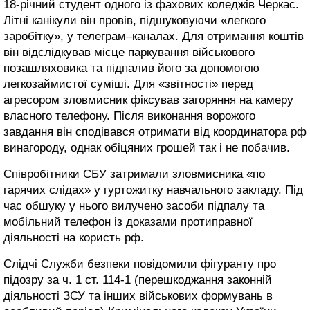
18-річний студент одного із фахових коледжів Черкас.
Літні канікули він провів, підшуковуючи «легкого
заробітку», у телеграм–каналах. Для отримання коштів
він відслідкував місце паркування військового
позашляховика та підпалив його за допомогою
легкозаймистої суміші. Для «звітності» перед
агресором зловмисник фіксував загоряння на камеру
власного телефону. Після виконання ворожого
завдання він сподівався отримати від координатора рф
винагороду, однак обіцяних грошей так і не побачив.
Співробітники СБУ затримали зловмисника «по
гарячих слідах» у гуртожитку навчального закладу. Під
час обшуку у нього вилучено засоби підпалу та
мобільний телефон із доказами протиправної
діяльності на користь рф.
Слідчі Служби безпеки повідомили фігуранту про
підозру за ч. 1 ст. 114-1 (перешкоджання законній
діяльності ЗСУ та інших військових формувань в