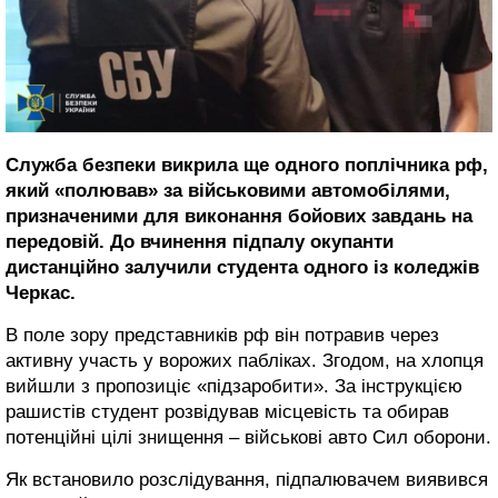
Служба безпеки викрила ще одного поплічника рф,
який «полював» за військовими автомобілями,
призначеними для виконання бойових завдань на
передовій. До вчинення підпалу окупанти
дистанційно залучили студента одного із коледжів
Черкас.
В поле зору представників рф він потравив через
активну участь у ворожих пабліках. Згодом, на хлопця
вийшли з пропозиціє «підзаробити». За інструкцією
рашистів студент розвідував місцевість та обирав
потенційні цілі знищення – військові авто Сил оборони.
Як встановило розслідування, підпалювачем виявився