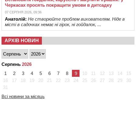
Черкасах просять покращити умови в дитсадку
07 СЕРПНЯ 2026, 09:36
Анатолій:
Не створюйте проблем вихователям. Ніде в
місті в садочках немає ні гірок, ні гойдалок, ...
АРХІВ НОВИН
Серпень
2026
1
2
3
4
5
6
7
8
9
10
11
12
13
14
15
16
17
18
19
20
21
22
23
24
25
26
27
28
29
30
31
Всі новини за місяць