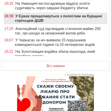
19:33
На Уманщині експосадовицю відділу освіти
судитимуть через завдані бюджету збитки
18:30
У Єрках прощатимуться з полеглим на Курщині
стрільцем ДШВ
17:29
Апеляційний суд підтвердив стягнення майже 250
тис. грн шкоди за незаконний вилов риби
16:07
У Черкасах за ніч виявили 15 порушників
комендантської години та 10 нетверезих водіїв
15:12
На Золотоніщині водійка збила пішохода, який
перебігав дорогу
14:11
На Черкащині прокуратура через суд вимагає взяти
Всі новини
під охорону 188-річну церкву
13:00
У Смілі біля магазину під колесами вантажівки
СОЦІАЛЬНА РЕКЛАМА
загинула жінка
11:33
У Черкасах пропонують для приватизації
п’ятиповерховий об’єкт у центрі міста
10:00
Не вистачає стажу для пенсії: як його докупити та що
потрібно знати
08:23
У Черкасах виявили низку недоліків у гуртожитку, де