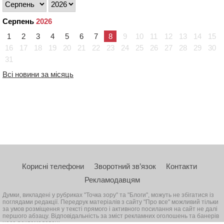
Серпень
2026
1
2
3
4
5
6
7
8
9
10
11
12
13
14
15
16
17
18
19
20
21
22
23
24
25
26
27
28
29
30
31
Всі новини за місяць
Корисні телефони
Зворотний зв’язок
Контакти
Рекламодавцям
Думки, викладені у рубриках "Точка зору" та "Блоги", можуть не збігатися із
поглядами редакції. Передрук матеріалів з сайту "Про все" можливий тільки
за умов розміщення у тексті прямого і активного посилання на сайт не далі
першого абзацу. Відповідальність за зміст рекламних оголошень та банерів
несе рекламодавець