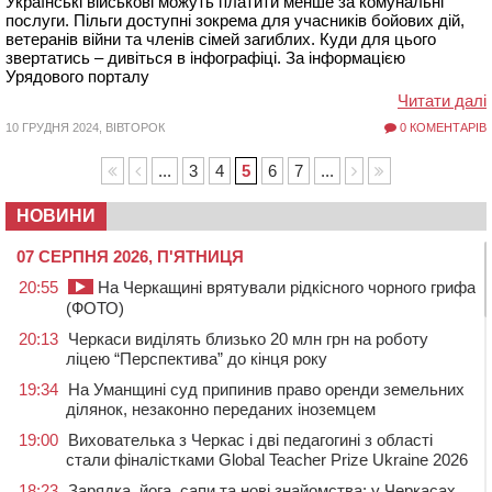
Українські військові можуть платити менше за комунальні
послуги. Пільги доступні зокрема для учасників бойових дій,
ветеранів війни та членів сімей загиблих. Куди для цього
звертатись – дивіться в інфографіці. За інформацією
Урядового порталу
Читати далі
10 ГРУДНЯ 2024, ВІВТОРОК
0 КОМЕНТАРІВ
...
3
4
5
6
7
...
НОВИНИ
07 СЕРПНЯ 2026, П'ЯТНИЦЯ
20:55
На Черкащині врятували рідкісного чорного грифа
(ФОТО)
20:13
Черкаси виділять близько 20 млн грн на роботу
ліцею “Перспектива” до кінця року
19:34
На Уманщині суд припинив право оренди земельних
ділянок, незаконно переданих іноземцем
19:00
Вихователька з Черкас і дві педагогині з області
стали фіналістками Global Teacher Prize Ukraine 2026
18:23
Зарядка, йога, сапи та нові знайомства: у Черкасах