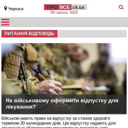
ПРО
ВСЕ
.ck.ua
Черкаси
08 серпня, 2026
ПИТАННЯ-ВІДПОВІДЬ
Як військовому оформити відпустку для
лікування?
Військові мають право на відпустку за станом здоров’я
терміном 30 календарних днів. Цю відпустку надають для
лікування зі збереженням грошового та матеріального