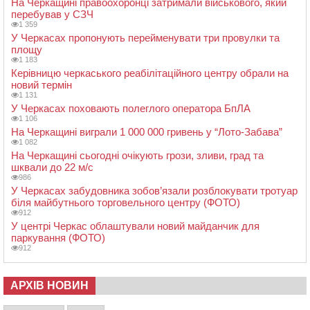
На Черкащині правоохоронці затримали військового, який
перебував у СЗЧ
1 359
У Черкасах пропонують перейменувати три провулки та
площу
1 183
Керівницю черкаського реабілітаційного центру обрали на
новий термін
1 131
У Черкасах поховають полеглого оператора БпЛА
1 106
На Черкащині виграли 1 000 000 гривень у “Лото-Забава”
1 082
На Черкащині сьогодні очікують грози, зливи, град та
шквали до 22 м/с
986
У Черкасах забудовника зобов’язали розблокувати тротуар
біля майбутнього торговельного центру (ФОТО)
912
У центрі Черкас облаштували новий майданчик для
паркування (ФОТО)
912
АРХІВ НОВИН