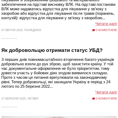
забезпечення на підставі висновку ВЛК. На підставі постанови
ВЛК може надаватись відпустка для лікування у зв’язку з
хворобою або відпустка для лікування після травм (поранень,
контузій): відпустка для лікування у зв’язку з хворобою...
Читати далі
07 КВІТНЯ 2025, ПОНЕДІЛОК
0 КОМЕНТАРІВ
Як добровольцю отримати статус УБД?
З перших днів повномасштабного вторгнення багато українців
добровільно взяли до рук зброю, щоб захистити країну. У той
час документальне оформлення не було пріоритетом, тому
довести участь у бойових діях згодом виявилося складно.
Проте з часом це питання врегулювали на законодавчому
рівні. Тепер добровольці, які захищали Україну в період з 24
лютого по 25 березня 2022...
Читати далі
27 БЕРЕЗНЯ 2025, ЧЕТВЕР
0 КОМЕНТАРІВ