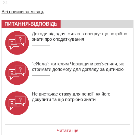
31
08:22
“На щиті” у Чорнобаївську громаду повертається
полеглий біля Кліщіївки воїн
Всі новини за місяць
07:30
Понад 968 мільйонів гривень земельного податку
ПИТАННЯ-ВІДПОВІДЬ
сплатили на Черкащині
06 СЕРПНЯ 2026, ЧЕТВЕР
Доходи від здачі житла в оренду: що потрібно
знати про оподаткування
21:13
Вісім медалей, з яких чотири золоті: черкаські
спортсмени тріумфували на чемпіонаті України
“єЯсла”: жителям Черкащини роз’яснили, як
отримати допомогу для догляду за дитиною
Не вистачає стажу для пенсії: як його
докупити та що потрібно знати
Читати ще