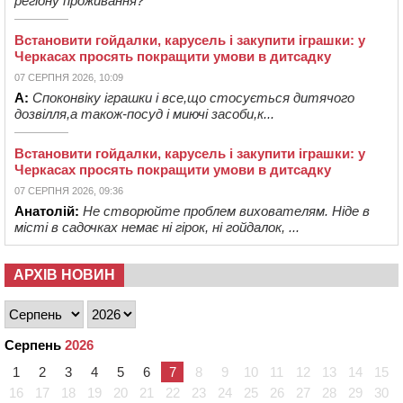
регіону проживання?
Встановити гойдалки, карусель і закупити іграшки: у
Черкасах просять покращити умови в дитсадку
07 СЕРПНЯ 2026, 10:09
А:
Споконвіку іграшки і все,що стосується дитячого
дозвілля,а також-посуд і миючі засоби,к...
Встановити гойдалки, карусель і закупити іграшки: у
Черкасах просять покращити умови в дитсадку
07 СЕРПНЯ 2026, 09:36
Анатолій:
Не створюйте проблем вихователям. Ніде в
місті в садочках немає ні гірок, ні гойдалок, ...
АРХІВ НОВИН
Серпень
2026
1
2
3
4
5
6
7
8
9
10
11
12
13
14
15
16
17
18
19
20
21
22
23
24
25
26
27
28
29
30