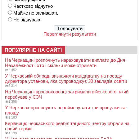
Частково відчутно
Майже не впливають
Не відчуваю
Переглянути результати
ПОПУЛЯРНЕ НА САЙТІ
На Черкащині розпочнуть нараховувати виплати до Дня
Незалежності: хто і скільки може отримати
2 452
У Черкаській облраді визначили кандидатку на посаду
директора установи, яка супроводжує 39 закладів освіти
2 314
На Черкащині правоохоронці затримали військового, який
перебував у СЗЧ
1 358
У Черкасах пропонують перейменувати три провулки та
площу
1 183
Керівницю черкаського реабілітаційного центру обрали на
новий термін
1 130