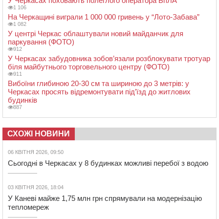
У Черкасах поховають полеглого оператора БпЛА
1 106
На Черкащині виграли 1 000 000 гривень у “Лото-Забава”
1 082
У центрі Черкас облаштували новий майданчик для
паркування (ФОТО)
912
У Черкасах забудовника зобов’язали розблокувати тротуар
біля майбутнього торговельного центру (ФОТО)
911
Вибоїни глибиною 20-30 см та шириною до 3 метрів: у
Черкасах просять відремонтувати під’їзд до житлових
будинків
887
СХОЖІ НОВИНИ
06 КВІТНЯ 2026, 09:50
Сьогодні в Черкасах у 8 будинках можливі перебої з водою
03 КВІТНЯ 2026, 18:04
У Каневі майже 1,75 млн грн спрямували на модернізацію
тепломереж