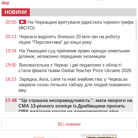
НОВИНИ
20:55
На Черкащині врятували рідкісного чорного грифа
(ФОТО)
20:13
Черкаси виділять близько 20 млн грн на роботу
ліцею “Перспектива” до кінця року
19:34
На Уманщині суд припинив право оренди земельних
ділянок, незаконно переданих іноземцем
19:00
Вихователька з Черкас і дві педагогині з області
стали фіналістками Global Teacher Prize Ukraine 2026
18:23
Зарядка, йога, сапи та нові знайомства: у Черкасах
закрили сезон літнього табору для людей поважного
віку
17:48
“Це страшна несправедливість”: мати хворого на
СМА 13-річного хлопця із Драбівщини просить
ОВА виділити кошти на дороговартісні ліки
17:15
На Уманщині судитимуть колишню очільницю відділу
Всі новини
освіти через закупівлю електрики за завищеною
ціною
СОЦІАЛЬНА РЕКЛАМА