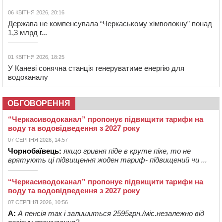
06 КВІТНЯ 2026, 20:16
Держава не компенсувала “Черкаському хімволокну” понад
1,3 млрд г...
01 КВІТНЯ 2026, 18:25
У Каневі сонячна станція генеруватиме енергію для
водоканалу
ОБГОВОРЕННЯ
“Черкасиводоканал” пропонує підвищити тарифи на
воду та водовідведення з 2027 року
07 СЕРПНЯ 2026, 14:57
Чорнобаївець:
якщо гривня піде в круте піке, то не
врятують ці підвищення жоден тариф- підвищений чи ...
“Черкасиводоканал” пропонує підвищити тарифи на
воду та водовідведення з 2027 року
07 СЕРПНЯ 2026, 10:56
А:
А пенсія так і залишиться 2595грн./міс.незалежно від