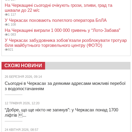
На Черкащині сьогодні очікують грози, зливи, град та
шквали до 22 м/с
1 117
У Черкасах поховають полеглого оператора БпЛА
1 108
На Черкащині виграли 1 000 000 гривень у “Лото-Забава”
1 083
У Черкасах забудовника зобов’язали розблокувати тротуар
біля майбутнього торговельного центру (ФОТО)
921
СХОЖІ НОВИНИ
26 БЕРЕЗНЯ 2026, 09:14
Сьогодні в Черкасах за деякими адресами можливі перебої
з водопостачанням
12 ТРАВНЯ 2026, 12:20
“Добре, що ще ніхто не загинув”: у Черкасах понад 1700
ліфтів ...
24 КВІТНЯ 2026, 08:57