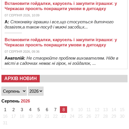
Встановити гойдалки, карусель і закупити іграшки: у
Черкасах просять покращити умови в дитсадку
07 СЕРПНЯ 2026, 10:09
А:
Споконвіку іграшки і все,що стосується дитячого
дозвілля,а також-посуд і миючі засоби,к...
Встановити гойдалки, карусель і закупити іграшки: у
Черкасах просять покращити умови в дитсадку
07 СЕРПНЯ 2026, 09:36
Анатолій:
Не створюйте проблем вихователям. Ніде в
місті в садочках немає ні гірок, ні гойдалок, ...
АРХІВ НОВИН
Серпень
2026
1
2
3
4
5
6
7
8
9
10
11
12
13
14
15
16
17
18
19
20
21
22
23
24
25
26
27
28
29
30
31