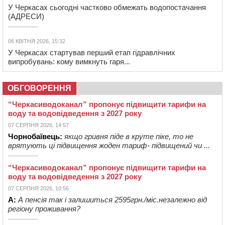
У Черкасах сьогодні частково обмежать водопостачання
(АДРЕСИ)
06 КВІТНЯ 2026, 15:32
У Черкасах стартував перший етап гідравлічних
випробувань: кому вимкнуть гаря...
ОБГОВОРЕННЯ
“Черкасиводоканал” пропонує підвищити тарифи на
воду та водовідведення з 2027 року
07 СЕРПНЯ 2026, 14:57
Чорнобаївець:
якщо гривня піде в круте піке, то не
врятують ці підвищення жоден тариф- підвищений чи ...
“Черкасиводоканал” пропонує підвищити тарифи на
воду та водовідведення з 2027 року
07 СЕРПНЯ 2026, 10:56
А:
А пенсія так і залишиться 2595грн./міс.незалежно від
регіону проживання?