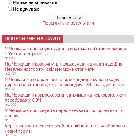
Майже не впливають
Не відчуваю
Переглянути результати
ПОПУЛЯРНЕ НА САЙТІ
У Черкасах пропонують для приватизації п’ятиповерховий
об’єкт у центрі міста
3 086
На Черкащині розпочнуть нараховувати виплати до Дня
Незалежності: хто і скільки може отримати
2 464
У Черкаській облраді визначили кандидатку на посаду
директора установи, яка супроводжує 39 закладів освіти
2 320
На Черкащині правоохоронці затримали військового, який
перебував у СЗЧ
1 363
У Черкасах пропонують перейменувати три провулки та
площу
1 188
Керівницю черкаського реабілітаційного центру обрали на
новий термін
1 137