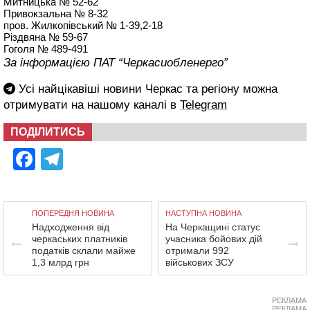
Митницька № 52-62
Привокзальна № 8-32
пров. Жилкопівський № 1-39,2-18
Різдвяна № 59-67
Гоголя № 489-491
За інформацією ПАТ “Черкасиобленерго”
Усі найцікавіші новини Черкас та регіону можна
отримувати на нашому каналі в
Telegram
ПОДІЛИТИСЬ
Facebook
Telegram
ПОПЕРЕДНЯ НОВИНА
НАСТУПНА НОВИНА
Надходження від
На Черкащині статус
черкаських платників
учасника бойових дій
податків склали майже
отримали 992
1,3 млрд грн
військових ЗСУ
РЕКЛАМА
РЕКЛАМА