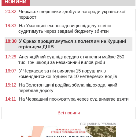
НОВИНИ
20:32
Черкаські вершники здобули нагороди української
першості
19:33
На Уманщині експосадовицю відділу освіти
судитимуть через завдані бюджету збитки
18:30
У Єрках прощатимуться з полеглим на Курщині
стрільцем ДШВ
17:29
Апеляційний суд підтвердив стягнення майже 250
тис. грн шкоди за незаконний вилов риби
16:07
У Черкасах за ніч виявили 15 порушників
комендантської години та 10 нетверезих водіїв
15:12
На Золотоніщині водійка збила пішохода, який
перебігав дорогу
14:11
На Черкащині прокуратура через суд вимагає взяти
під охорону 188-річну церкву
Всі новини
13:00
У Смілі біля магазину під колесами вантажівки
загинула жінка
СОЦІАЛЬНА РЕКЛАМА
11:33
У Черкасах пропонують для приватизації
п’ятиповерховий об’єкт у центрі міста