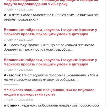
воду та водовідведення з 2027 року
07 СЕРПНЯ 2026, 10:56
А:
А пенсія так і залишиться 2595грн./міс.незалежно від
регіону проживання?
Встановити гойдалки, карусель і закупити іграшки: у
Черкасах просять покращити умови в дитсадку
07 СЕРПНЯ 2026, 10:09
А:
Споконвіку іграшки і все,що стосується дитячого
дозвілля,а також-посуд і миючі засоби,к...
Встановити гойдалки, карусель і закупити іграшки: у
Черкасах просять покращити умови в дитсадку
07 СЕРПНЯ 2026, 09:36
Анатолій:
Не створюйте проблем вихователям. Ніде в
місті в садочках немає ні гірок, ні гойдалок, ...
У Черкасах звільнили працівницю, яка не впускала
людей в громадський туалет
07 СЕРПНЯ 2026, 08:39
містянин:
керівники підбирають працівників подобію собі