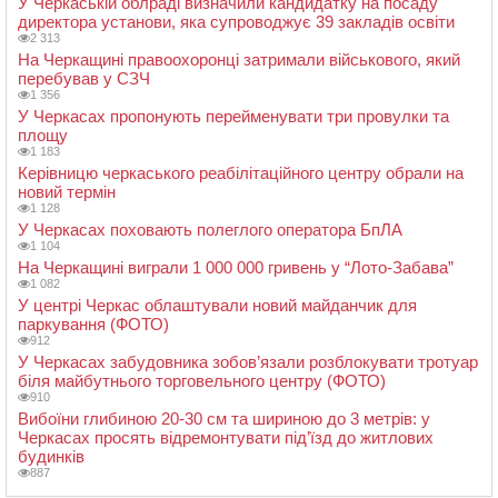
У Черкаській облраді визначили кандидатку на посаду
директора установи, яка супроводжує 39 закладів освіти
2 313
На Черкащині правоохоронці затримали військового, який
перебував у СЗЧ
1 356
У Черкасах пропонують перейменувати три провулки та
площу
1 183
Керівницю черкаського реабілітаційного центру обрали на
новий термін
1 128
У Черкасах поховають полеглого оператора БпЛА
1 104
На Черкащині виграли 1 000 000 гривень у “Лото-Забава”
1 082
У центрі Черкас облаштували новий майданчик для
паркування (ФОТО)
912
У Черкасах забудовника зобов’язали розблокувати тротуар
біля майбутнього торговельного центру (ФОТО)
910
Вибоїни глибиною 20-30 см та шириною до 3 метрів: у
Черкасах просять відремонтувати під’їзд до житлових
будинків
887