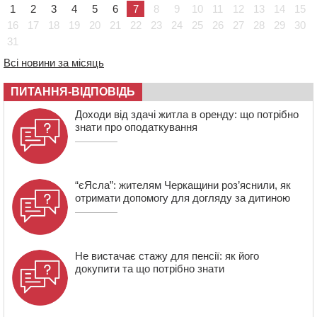
1
2
3
4
5
6
7
8
9
10
11
12
13
14
15
19:24
У Черкасах водійка протаранила Duster, коли
16
17
18
19
20
21
22
23
24
25
26
27
28
29
30
здавала назад
31
18:50
На Черкащині з початку року зросла кількість
постраждалих від укусів тварин
Всі новини за місяць
18:15
Черкаська тренувальна квартира стала прикладом
ПИТАННЯ-ВІДПОВІДЬ
для громад з усієї України
Доходи від здачі житла в оренду: що потрібно
знати про оподаткування
“єЯсла”: жителям Черкащини роз’яснили, як
отримати допомогу для догляду за дитиною
Не вистачає стажу для пенсії: як його
докупити та що потрібно знати