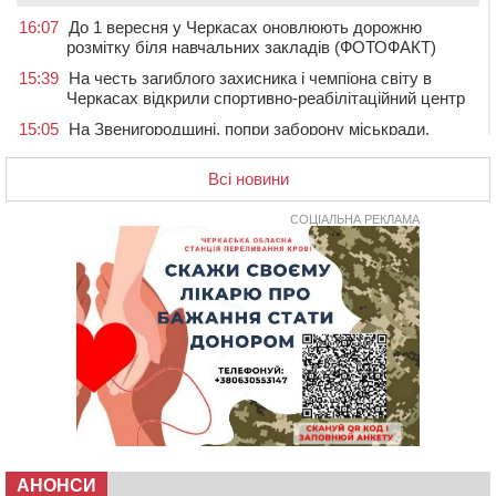
16:07
До 1 вересня у Черкасах оновлюють дорожню
розмітку біля навчальних закладів (ФОТОФАКТ)
15:39
На честь загиблого захисника і чемпіона світу в
Черкасах відкрили спортивно-реабілітаційний центр
15:05
На Звенигородщині, попри заборону міськради,
проведуть “Ше.Fest”
Всі новини
14:31
У Каневі аномальна спека призвела до перебоїв у
роботі електромереж та комунальних служб
СОЦІАЛЬНА РЕКЛАМА
14:02
На Черкащині намолотили перший мільйон тонн
зерна нового врожаю
13:40
На Кам’янщині сталася масштабна пожежа
сміттєзвалища
13:26
На Черкащині сьогодні очікують грози, зливи, град та
шквали до 22 м/с
12:50
Внаслідок падіння вертольота загинув 28-річний
захисник зі Сміли
12:15
У центрі Черкас не поділили дорогу водії двох ВАЗів
11:29
У Черкасах до середини серпня обмежать рух
АНОНСИ