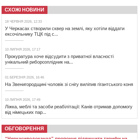
СХОЖІ НОВИНИ
18 ЧЕРВНЯ 2026, 12:33
У Черкасах створили сквер на землі, яку хотіли віддати
ексочільнику ТЦК під с...
10 ЛИПНЯ 2026, 17:17
Прокуратура хоче відсудити з приватної власності
унікальний риборозплідник на...
01 БЕРЕЗНЯ 2026, 16:46
На Звенигородщині чоловік зі снігу виліпив гігантського коня
10 ЛИПНЯ 2026, 17:49
Ліжка, меблі та засоби реабілітації: Канів отримав допомогу
від німецьких пар...
ОБГОВОРЕННЯ
“Черкасиводоканал” пропонує підвищити тарифи на