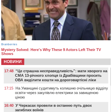
НОВИНИ
17:48
“Це страшна несправедливість”: мати хворого на
СМА 13-річного хлопця із Драбівщини просить
ОВА виділити кошти на дороговартісні ліки
17:15
На Уманщині судитимуть колишню очільницю відділу
освіти через закупівлю електрики за завищеною
ціною
16:40
У Черкасах провели в останню путь двох
загиблих воїнів