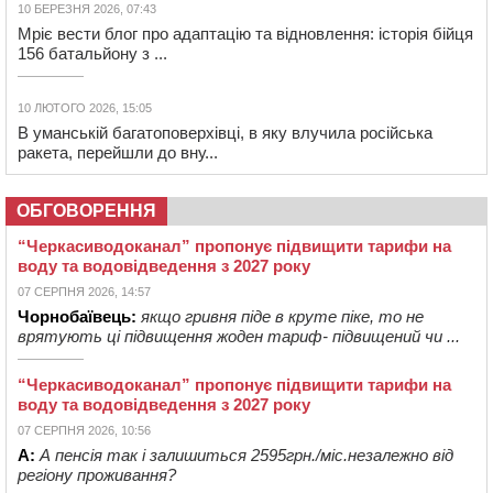
10 БЕРЕЗНЯ 2026, 07:43
Мріє вести блог про адаптацію та відновлення: історія бійця
156 батальйону з ...
10 ЛЮТОГО 2026, 15:05
В уманській багатоповерхівці, в яку влучила російська
ракета, перейшли до вну...
ОБГОВОРЕННЯ
“Черкасиводоканал” пропонує підвищити тарифи на
воду та водовідведення з 2027 року
07 СЕРПНЯ 2026, 14:57
Чорнобаївець:
якщо гривня піде в круте піке, то не
врятують ці підвищення жоден тариф- підвищений чи ...
“Черкасиводоканал” пропонує підвищити тарифи на
воду та водовідведення з 2027 року
07 СЕРПНЯ 2026, 10:56
А:
А пенсія так і залишиться 2595грн./міс.незалежно від
регіону проживання?