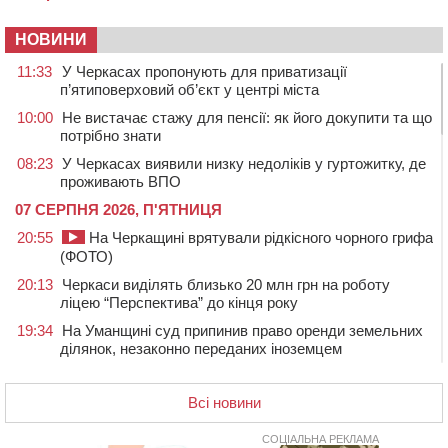
НОВИНИ
11:33
У Черкасах пропонують для приватизації
п’ятиповерховий об’єкт у центрі міста
10:00
Не вистачає стажу для пенсії: як його докупити та що
потрібно знати
08:23
У Черкасах виявили низку недоліків у гуртожитку, де
проживають ВПО
07 СЕРПНЯ 2026, П'ЯТНИЦЯ
20:55
На Черкащині врятували рідкісного чорного грифа
(ФОТО)
20:13
Черкаси виділять близько 20 млн грн на роботу
ліцею “Перспектива” до кінця року
19:34
На Уманщині суд припинив право оренди земельних
ділянок, незаконно переданих іноземцем
19:00
Вихователька з Черкас і дві педагогині з області
стали фіналістками Global Teacher Prize Ukraine 2026
Всі новини
18:23
Зарядка, йога, сапи та нові знайомства: у Черкасах
закрили сезон літнього табору для людей поважного
СОЦІАЛЬНА РЕКЛАМА