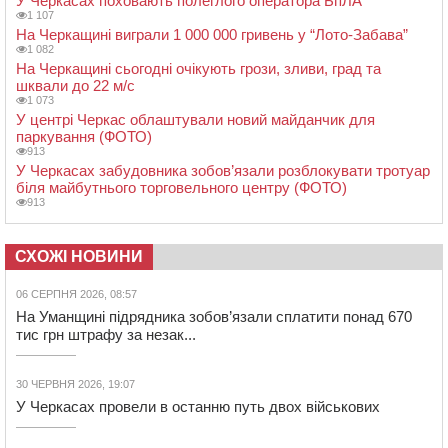
У Черкасах поховають полеглого оператора БпЛА
1 107
На Черкащині виграли 1 000 000 гривень у “Лото-Забава”
1 082
На Черкащині сьогодні очікують грози, зливи, град та
шквали до 22 м/с
1 073
У центрі Черкас облаштували новий майданчик для
паркування (ФОТО)
913
У Черкасах забудовника зобов’язали розблокувати тротуар
біля майбутнього торговельного центру (ФОТО)
913
СХОЖІ НОВИНИ
06 СЕРПНЯ 2026, 08:57
На Уманщині підрядника зобов’язали сплатити понад 670
тис грн штрафу за незак...
30 ЧЕРВНЯ 2026, 19:07
У Черкасах провели в останню путь двох військових