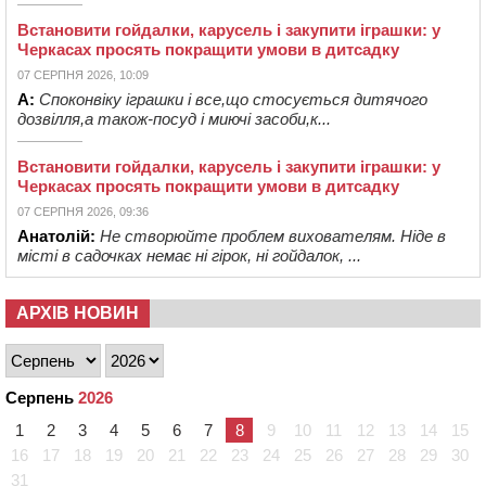
Встановити гойдалки, карусель і закупити іграшки: у
Черкасах просять покращити умови в дитсадку
07 СЕРПНЯ 2026, 10:09
А:
Споконвіку іграшки і все,що стосується дитячого
дозвілля,а також-посуд і миючі засоби,к...
Встановити гойдалки, карусель і закупити іграшки: у
Черкасах просять покращити умови в дитсадку
07 СЕРПНЯ 2026, 09:36
Анатолій:
Не створюйте проблем вихователям. Ніде в
місті в садочках немає ні гірок, ні гойдалок, ...
АРХІВ НОВИН
Серпень
2026
1
2
3
4
5
6
7
8
9
10
11
12
13
14
15
16
17
18
19
20
21
22
23
24
25
26
27
28
29
30
31