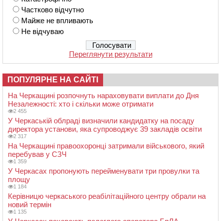
Частково відчутно
Майже не впливають
Не відчуваю
Переглянути результати
ПОПУЛЯРНЕ НА САЙТІ
На Черкащині розпочнуть нараховувати виплати до Дня
Незалежності: хто і скільки може отримати
2 455
У Черкаській облраді визначили кандидатку на посаду
директора установи, яка супроводжує 39 закладів освіти
2 317
На Черкащині правоохоронці затримали військового, який
перебував у СЗЧ
1 359
У Черкасах пропонують перейменувати три провулки та
площу
1 184
Керівницю черкаського реабілітаційного центру обрали на
новий термін
1 135