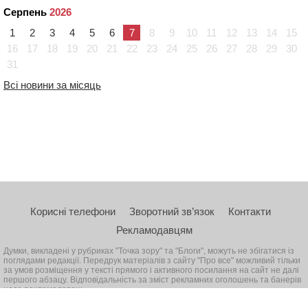
Серпень
2026
1
2
3
4
5
6
7
8
9
10
11
12
13
14
15
16
17
18
19
20
21
22
23
24
25
26
27
28
29
30
31
Всі новини за місяць
Корисні телефони
Зворотний зв’язок
Контакти
Рекламодавцям
Думки, викладені у рубриках "Точка зору" та "Блоги", можуть не збігатися із
поглядами редакції. Передрук матеріалів з сайту "Про все" можливий тільки
за умов розміщення у тексті прямого і активного посилання на сайт не далі
першого абзацу. Відповідальність за зміст рекламних оголошень та банерів
несе рекламодавець
© 2026, Всі права захищені