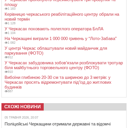
площу
1 183
Керівницю черкаського реабілітаційного центру обрали на
новий термін
1 128
У Черкасах поховають полеглого оператора БпЛА
1 104
На Черкащині виграли 1 000 000 гривень у “Лото-Забава”
1 082
У центрі Черкас облаштували новий майданчик для
паркування (ФОТО)
912
У Черкасах забудовника зобов’язали розблокувати тротуар
біля майбутнього торговельного центру (ФОТО)
910
Вибоїни глибиною 20-30 см та шириною до 3 метрів: у
Черкасах просять відремонтувати під’їзд до житлових
будинків
887
СХОЖІ НОВИНИ
05 ТРАВНЯ 2026, 20:07
Поліцейські Черкащини отримали державні та відомчі