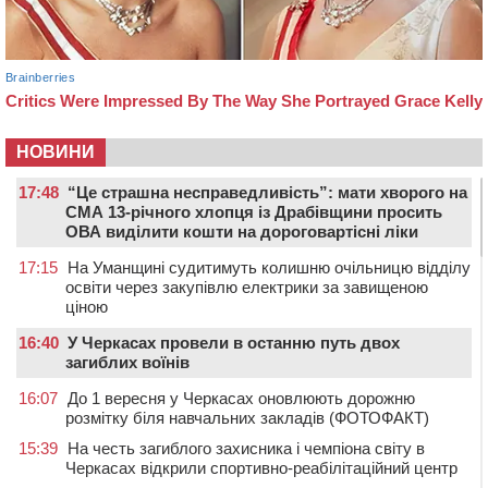
НОВИНИ
17:48
“Це страшна несправедливість”: мати хворого на
СМА 13-річного хлопця із Драбівщини просить
ОВА виділити кошти на дороговартісні ліки
17:15
На Уманщині судитимуть колишню очільницю відділу
освіти через закупівлю електрики за завищеною
ціною
16:40
У Черкасах провели в останню путь двох
загиблих воїнів
16:07
До 1 вересня у Черкасах оновлюють дорожню
розмітку біля навчальних закладів (ФОТОФАКТ)
15:39
На честь загиблого захисника і чемпіона світу в
Черкасах відкрили спортивно-реабілітаційний центр