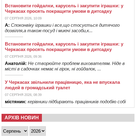
Встановити гойдалки, карусель і закупити іграшки: у
Черкасах просять покращити умови в дитсадку
07 СЕРПНЯ 2026, 10:09
А:
Споконвіку іграшки і все,що стосується дитячого
дозвілля,а також-посуд і миючі засоби,к...
Встановити гойдалки, карусель і закупити іграшки: у
Черкасах просять покращити умови в дитсадку
07 СЕРПНЯ 2026, 09:36
Анатолій:
Не створюйте проблем вихователям. Ніде в
місті в садочках немає ні гірок, ні гойдалок, ...
У Черкасах звільнили працівницю, яка не впускала
людей в громадський туалет
07 СЕРПНЯ 2026, 08:39
містянин:
керівники підбирають працівників подобію собі
АРХІВ НОВИН