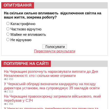
ОПИТУВАННЯ
На скільки сильно впливають відключення світла на
ваше життя, зокрема роботу?
Катастрофічно
Частково відчутно
Майже не впливають
Не відчуваю
Переглянути результати
ПОПУЛЯРНЕ НА САЙТІ
На Черкащині розпочнуть нараховувати виплати до Дня
Незалежності: хто і скільки може отримати
2 450
У Черкаській облраді визначили кандидатку на посаду
директора установи, яка супроводжує 39 закладів освіти
2 313
На Черкащині правоохоронці затримали військового, який
перебував у СЗЧ
1 356
У Черкасах пропонують перейменувати три провулки та