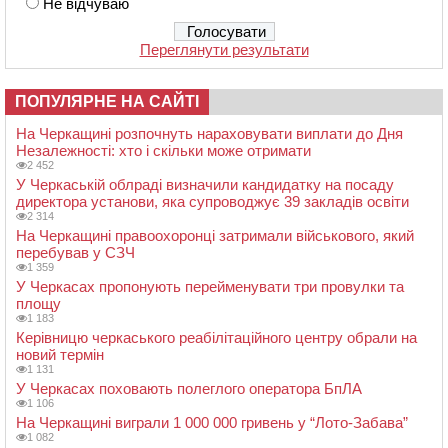
Не відчуваю
Переглянути результати
ПОПУЛЯРНЕ НА САЙТІ
На Черкащині розпочнуть нараховувати виплати до Дня
Незалежності: хто і скільки може отримати
2 452
У Черкаській облраді визначили кандидатку на посаду
директора установи, яка супроводжує 39 закладів освіти
2 314
На Черкащині правоохоронці затримали військового, який
перебував у СЗЧ
1 359
У Черкасах пропонують перейменувати три провулки та
площу
1 183
Керівницю черкаського реабілітаційного центру обрали на
новий термін
1 131
У Черкасах поховають полеглого оператора БпЛА
1 106
На Черкащині виграли 1 000 000 гривень у “Лото-Забава”
1 082