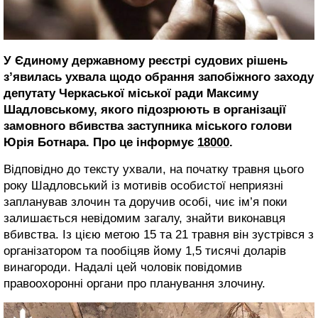
У Єдиному державному реєстрі судових рішень
з’явилась ухвала щодо обрання запобіжного заходу
депутату Черкаської міської ради Максиму
Шадловському, якого підозрюють в організації
замовного вбивства заступника міського голови
Юрія Ботнара.
Про це інформує
18000
.
Відповідно до тексту ухвали, на початку травня цього
року Шадловський із мотивів особистої неприязні
запланував злочин та доручив особі, чиє ім’я поки
залишається невідомим загалу, знайти виконавця
вбивства. Із цією метою 15 та 21 травня він зустрівся з
організатором та пообіцяв йому 1,5 тисячі доларів
винагороди. Надалі цей чоловік повідомив
правоохоронні органи про планування злочину.