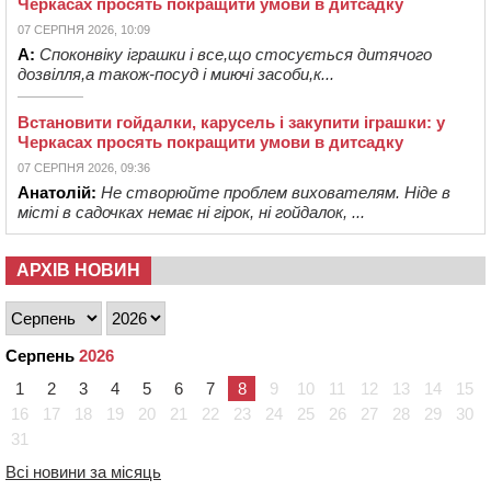
Черкасах просять покращити умови в дитсадку
07 СЕРПНЯ 2026, 10:09
А:
Споконвіку іграшки і все,що стосується дитячого
дозвілля,а також-посуд і миючі засоби,к...
Встановити гойдалки, карусель і закупити іграшки: у
Черкасах просять покращити умови в дитсадку
07 СЕРПНЯ 2026, 09:36
Анатолій:
Не створюйте проблем вихователям. Ніде в
місті в садочках немає ні гірок, ні гойдалок, ...
АРХІВ НОВИН
Серпень
2026
1
2
3
4
5
6
7
8
9
10
11
12
13
14
15
16
17
18
19
20
21
22
23
24
25
26
27
28
29
30
31
Всі новини за місяць