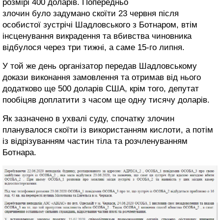
розмірі 400 доларів. Попередньо
злочин було задумано скоїти 23 червня після
особистої зустрічі Шадловського з Ботнаром, втім
інсценування викрадення та вбивства чиновника
відбулося через три тижні, а саме 15-го липня.
У той же день організатор передав Шадловському
докази виконання замовлення та отримав від нього
додатково ще 500 доларів США, крім того, депутат
пообіцяв доплатити з часом ще одну тисячу доларів.
Як зазначено в ухвалі суду, спочатку злочин
планувалося скоїти із використанням кислоти, а потім
із відрізуванням частин тіла та розчленуванням
Ботнара.