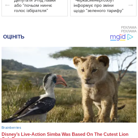
Депутати з-під лавки
“Черкасиенергозбут”
або “почьом нинчє
інформує про зміни
голос ізбіратєля”
щодо “зеленого тарифу”
РЕКЛАМА
РЕКЛАМА