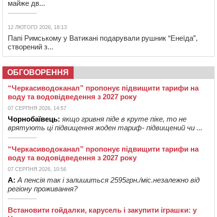
майже дв...
12 ЛЮТОГО 2026, 18:13
Папі Римському у Ватикані подарували рушник “Енеїда”,
створений з...
ОБГОВОРЕННЯ
“Черкасиводоканал” пропонує підвищити тарифи на
воду та водовідведення з 2027 року
07 СЕРПНЯ 2026, 14:57
Чорнобаївець:
якщо гривня піде в круте піке, то не
врятують ці підвищення жоден тариф- підвищений чи ...
“Черкасиводоканал” пропонує підвищити тарифи на
воду та водовідведення з 2027 року
07 СЕРПНЯ 2026, 10:56
А:
А пенсія так і залишиться 2595грн./міс.незалежно від
регіону проживання?
Встановити гойдалки, карусель і закупити іграшки: у