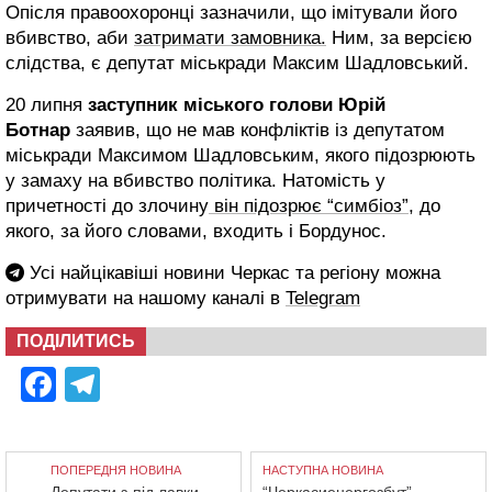
Опісля правоохоронці зазначили, що імітували його
вбивство, аби
затримати замовника.
Ним, за версією
слідства, є депутат міськради Максим Шадловський.
20 липня
заступник міського голови Юрій
Ботнар
заявив, що не мав конфліктів із депутатом
міськради Максимом Шадловським, якого підозрюють
у замаху на вбивство політика. Натомість у
причетності до злочину
він підозрює “симбіоз”
, до
якого, за його словами, входить і Бордунос.
Усі найцікавіші новини Черкас та регіону можна
отримувати на нашому каналі в
Telegram
ПОДІЛИТИСЬ
Facebook
Telegram
ПОПЕРЕДНЯ НОВИНА
НАСТУПНА НОВИНА