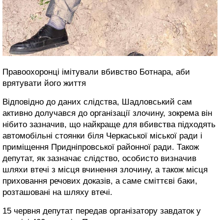
Правоохоронці імітували вбивство Ботнара, аби
врятувати його життя
Відповідно до даних слідства, Шадловський сам
активно долучався до організації злочину, зокрема він
нібито зазначив, що найкраще для вбивства підходять
автомобільні стоянки біля Черкаської міської ради і
приміщення Придніпровської районної ради. Також
депутат, як зазначає слідство, особисто визначив
шляхи втечі з місця вчинення злочину, а також місця
приховання речових доказів, а саме сміттєві баки,
розташовані на шляху втечі.
15 червня депутат передав організатору завдаток у