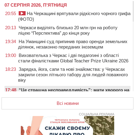
07 СЕРПНЯ 2026, П'ЯТНИЦЯ
20:55
На Черкащині врятували рідкісного чорного грифа
(ФОТО)
20:13
Черкаси виділять близько 20 млн грн на роботу
ліцею “Перспектива” до кінця року
19:34
На Уманщині суд припинив право оренди земельних
ділянок, незаконно переданих іноземцем
19:00
Вихователька з Черкас і дві педагогині з області
стали фіналістками Global Teacher Prize Ukraine 2026
18:23
Зарядка, йога, сапи та нові знайомства: у Черкасах
закрили сезон літнього табору для людей поважного
віку
17:48
“Це страшна несправедливість”: мати хворого на
СМА 13-річного хлопця із Драбівщини просить
ОВА виділити кошти на дороговартісні ліки
Всі новини
17:15
На Уманщині судитимуть колишню очільницю відділу
СОЦІАЛЬНА РЕКЛАМА
освіти через закупівлю електрики за завищеною
ціною
16:40
У Черкасах провели в останню путь двох