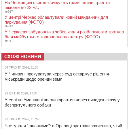
На Черкащині сьогодні очікують грози, зливи, град та
шквали до 22 м/с
917
У центрі Черкас облаштували новий майданчик для
паркування (ФОТО)
912
У Черкасах забудовника зобов’язали розблокувати тротуар
біля майбутнього торговельного центру (ФОТО)
911
СХОЖІ НОВИНИ
04 ТРАВНЯ 2026, 11:55
У Чигирині прокуратура через суд оскаржує рішення
міськради щодо оренди землі
22 КВІТНЯ 2026, 17:34
У селі на Уманщині ввели карантин через випадок сказу у
безпритульного собаки
22 ТРАВНЯ 2026, 15:29
Частували “шпачками”: в Орловці зустріли захисника, який