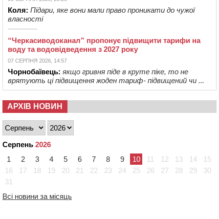
Коля:
Підари, яке вони мали право проникати до чужої
власності
“Черкасиводоканал” пропонує підвищити тарифи на
воду та водовідведення з 2027 року
07 СЕРПНЯ 2026, 14:57
Чорнобаївець:
якщо гривня піде в круте піке, то не
врятують ці підвищення жоден тариф- підвищений чи ...
АРХІВ НОВИН
Серпень
2026
1
2
3
4
5
6
7
8
9
10
11
12
13
14
15
16
17
18
19
20
21
22
23
24
25
26
27
28
29
30
31
Всі новини за місяць