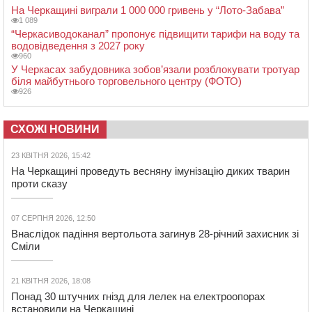
На Черкащині виграли 1 000 000 гривень у “Лото-Забава”
1 089
“Черкасиводоканал” пропонує підвищити тарифи на воду та
водовідведення з 2027 року
960
У Черкасах забудовника зобов’язали розблокувати тротуар
біля майбутнього торговельного центру (ФОТО)
926
СХОЖІ НОВИНИ
23 КВІТНЯ 2026, 15:42
На Черкащині проведуть весняну імунізацію диких тварин
проти сказу
07 СЕРПНЯ 2026, 12:50
Внаслідок падіння вертольота загинув 28-річний захисник зі
Сміли
21 КВІТНЯ 2026, 18:08
Понад 30 штучних гнізд для лелек на електроопорах
встановили на Черкащині