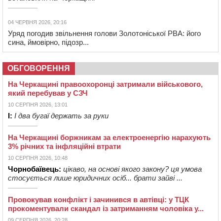
04 ЧЕРВНЯ 2026, 20:16
Уряд погодив звільнення голови Золотоніської РВА: його
сина, ймовірно, підозр...
ОБГОВОРЕННЯ
На Черкащині правоохоронці затримали військового,
який перебував у СЗЧ
10 СЕРПНЯ 2026, 13:01
І:
І два бугаї держать за руки
На Черкащині боржникам за електроенергію нарахують
3% річних та інфляційні втрати
10 СЕРПНЯ 2026, 10:48
Чорнобаївець:
цікаво, на основі якого закону? ця умова
стосується лише юридичних осіб... брати зайві ...
Провокував конфлікт і зачинився в автівці: у ТЦК
прокоментували скандал із затриманням чоловіка у...
09 СЕРПНЯ 2026, 20:28