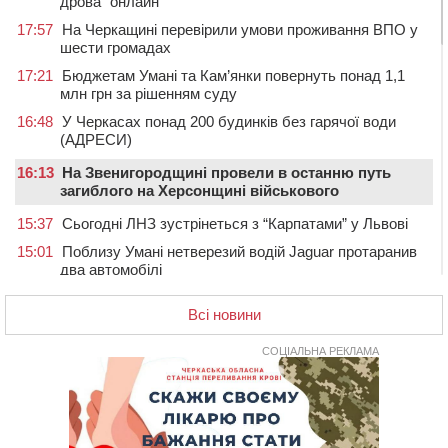
дрова” онлайн
17:57
На Черкащині перевірили умови проживання ВПО у
шести громадах
17:21
Бюджетам Умані та Кам’янки повернуть понад 1,1
млн грн за рішенням суду
16:48
У Черкасах понад 200 будинків без гарячої води
(АДРЕСИ)
16:13
На Звенигородщині провели в останню путь
загиблого на Херсонщині військового
15:37
Сьогодні ЛНЗ зустрінеться з “Карпатами” у Львові
15:01
Поблизу Умані нетверезий водій Jaguar протаранив
два автомобілі
14:29
У Черкасах попрощалися з матросом та
Всі новини
солдатом, які загинули на війні
13:54
У Жашкові чоловік погрожував людям гранатою і
СОЦІАЛЬНА РЕКЛАМА
зберігав вдома схрон боєприпасів
13:18
У Черкасах екологи виявили скид забрудненої рідини
в Дніпро