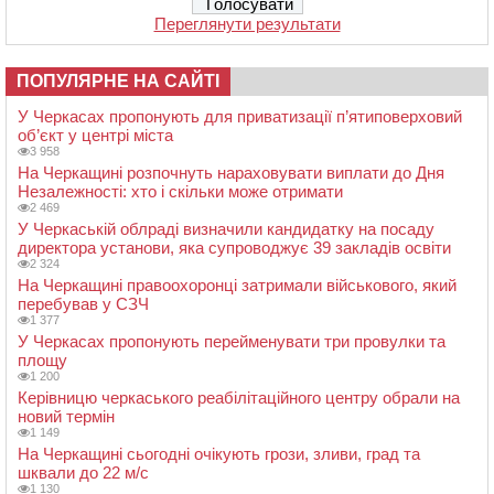
Переглянути результати
ПОПУЛЯРНЕ НА САЙТІ
У Черкасах пропонують для приватизації п’ятиповерховий
об’єкт у центрі міста
3 958
На Черкащині розпочнуть нараховувати виплати до Дня
Незалежності: хто і скільки може отримати
2 469
У Черкаській облраді визначили кандидатку на посаду
директора установи, яка супроводжує 39 закладів освіти
2 324
На Черкащині правоохоронці затримали військового, який
перебував у СЗЧ
1 377
У Черкасах пропонують перейменувати три провулки та
площу
1 200
Керівницю черкаського реабілітаційного центру обрали на
новий термін
1 149
На Черкащині сьогодні очікують грози, зливи, град та
шквали до 22 м/с
1 130