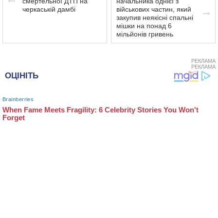
смертельної ДТП на
начальника однієї з
черкаській дамбі
військових частин, який
закупив неякісні спальні
мішки на понад 6
мільйонів гривень
РЕКЛАМА
РЕКЛАМА