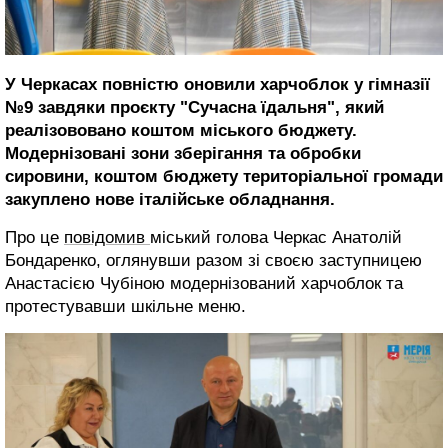
У Черкасах повністю оновили харчоблок у гімназії
№9 завдяки проєкту "Сучасна їдальня", який
реалізововано коштом міського бюджету.
Модернізовані зони зберігання та обробки
сировини, коштом бюджету територіальної громади
закуплено нове італійське обладнання.
Про це
повідомив
міський голова Черкас Анатолій
Бондаренко, оглянувши разом зі своєю заступницею
Анастасією Чубіною модернізований харчоблок та
протестувавши шкільне меню.