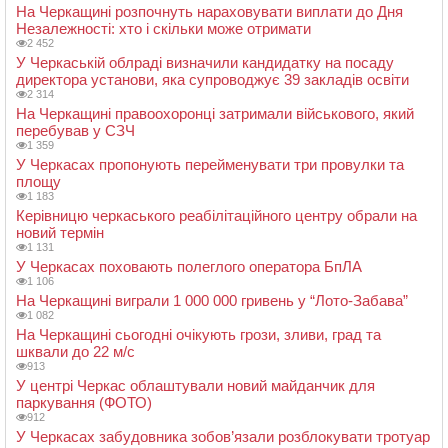
На Черкащині розпочнуть нараховувати виплати до Дня
Незалежності: хто і скільки може отримати
2 452
У Черкаській облраді визначили кандидатку на посаду
директора установи, яка супроводжує 39 закладів освіти
2 314
На Черкащині правоохоронці затримали військового, який
перебував у СЗЧ
1 359
У Черкасах пропонують перейменувати три провулки та
площу
1 183
Керівницю черкаського реабілітаційного центру обрали на
новий термін
1 131
У Черкасах поховають полеглого оператора БпЛА
1 106
На Черкащині виграли 1 000 000 гривень у “Лото-Забава”
1 082
На Черкащині сьогодні очікують грози, зливи, град та
шквали до 22 м/с
913
У центрі Черкас облаштували новий майданчик для
паркування (ФОТО)
912
У Черкасах забудовника зобов’язали розблокувати тротуар