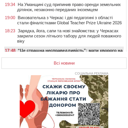
19:34
На Уманщині суд припинив право оренди земельних
ділянок, незаконно переданих іноземцем
19:00
Вихователька з Черкас і дві педагогині з області
стали фіналістками Global Teacher Prize Ukraine 2026
18:23
Зарядка, йога, сапи та нові знайомства: у Черкасах
закрили сезон літнього табору для людей поважного
віку
17:48
“Це страшна несправедливість”: мати хворого на
СМА 13-річного хлопця із Драбівщини просить
ОВА виділити кошти на дороговартісні ліки
Всі новини
17:15
На Уманщині судитимуть колишню очільницю відділу
СОЦІАЛЬНА РЕКЛАМА
освіти через закупівлю електрики за завищеною
ціною
16:40
У Черкасах провели в останню путь двох
загиблих воїнів
16:07
До 1 вересня у Черкасах оновлюють дорожню
розмітку біля навчальних закладів (ФОТОФАКТ)
15:39
На честь загиблого захисника і чемпіона світу в
Черкасах відкрили спортивно-реабілітаційний центр