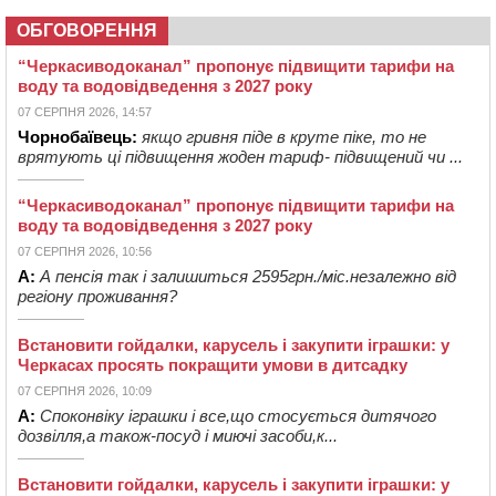
ОБГОВОРЕННЯ
“Черкасиводоканал” пропонує підвищити тарифи на
воду та водовідведення з 2027 року
07 СЕРПНЯ 2026, 14:57
Чорнобаївець:
якщо гривня піде в круте піке, то не
врятують ці підвищення жоден тариф- підвищений чи ...
“Черкасиводоканал” пропонує підвищити тарифи на
воду та водовідведення з 2027 року
07 СЕРПНЯ 2026, 10:56
А:
А пенсія так і залишиться 2595грн./міс.незалежно від
регіону проживання?
Встановити гойдалки, карусель і закупити іграшки: у
Черкасах просять покращити умови в дитсадку
07 СЕРПНЯ 2026, 10:09
А:
Споконвіку іграшки і все,що стосується дитячого
дозвілля,а також-посуд і миючі засоби,к...
Встановити гойдалки, карусель і закупити іграшки: у