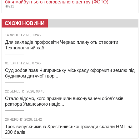
біля майбутнього торговельного центру (ФОТО)
911
СХОЖІ НОВИНИ
14 ЛИПНЯ 2026, 13:45
Для закладів профосвіти Черкас планують створити
Технологічний хаб
01 КВІТНЯ 2026, 07:45
Суд зобов’язав Чигиринську міськраду оформити землю під
будинком дитячої твор...
22 БЕРЕЗНЯ 2026, 08:43
Стало відомо, кого призначили виконувачем обов’язків
ректора Уманського націо...
26 ЧЕРВНЯ 2026, 11:42
Троє випускників із Христинівської громади склали НМТ на
200 балів