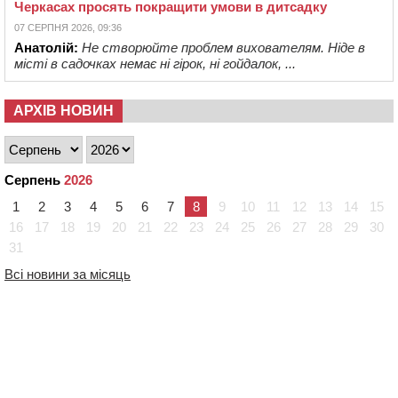
Черкасах просять покращити умови в дитсадку
07 СЕРПНЯ 2026, 09:36
Анатолій:
Не створюйте проблем вихователям. Ніде в
місті в садочках немає ні гірок, ні гойдалок, ...
АРХІВ НОВИН
Серпень
2026
1
2
3
4
5
6
7
8
9
10
11
12
13
14
15
16
17
18
19
20
21
22
23
24
25
26
27
28
29
30
31
Всі новини за місяць