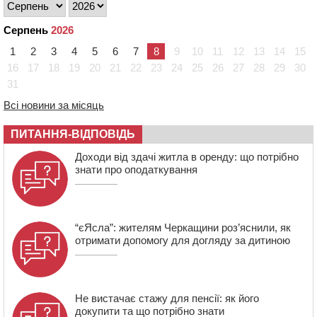
09:42
“Черкасиводоканал” пропонує підвищити
тарифи на воду та водовідведення з 2027 року
Серпень
2026
09:08
Встановити гойдалки, карусель і закупити іграшки: у
1
2
3
4
5
6
7
8
9
10
11
12
13
14
15
Черкасах просять покращити умови в дитсадку
16
17
18
19
20
21
22
23
24
25
26
27
28
29
30
31
08:22
“На щиті” у Чорнобаївську громаду повертається
полеглий біля Кліщіївки воїн
Всі новини за місяць
07:30
Понад 968 мільйонів гривень земельного податку
ПИТАННЯ-ВІДПОВІДЬ
сплатили на Черкащині
06 СЕРПНЯ 2026, ЧЕТВЕР
Доходи від здачі житла в оренду: що потрібно
знати про оподаткування
21:13
Вісім медалей, з яких чотири золоті: черкаські
спортсмени тріумфували на чемпіонаті України
“єЯсла”: жителям Черкащини роз’яснили, як
отримати допомогу для догляду за дитиною
Не вистачає стажу для пенсії: як його
докупити та що потрібно знати