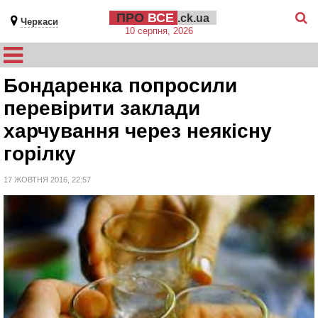
ПРО
ВСЕ
.ck.ua
Черкаси
10 серпня, 2026
Бондаренка попросили
перевірити заклади
харчування через неякісну
горілку
17 ЖОВТНЯ 2016, 22:57