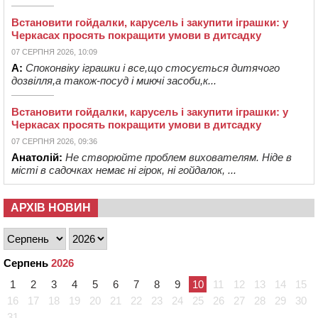
Встановити гойдалки, карусель і закупити іграшки: у
Черкасах просять покращити умови в дитсадку
07 СЕРПНЯ 2026, 10:09
А:
Споконвіку іграшки і все,що стосується дитячого
дозвілля,а також-посуд і миючі засоби,к...
Встановити гойдалки, карусель і закупити іграшки: у
Черкасах просять покращити умови в дитсадку
07 СЕРПНЯ 2026, 09:36
Анатолій:
Не створюйте проблем вихователям. Ніде в
місті в садочках немає ні гірок, ні гойдалок, ...
АРХІВ НОВИН
Серпень
2026
1
2
3
4
5
6
7
8
9
10
11
12
13
14
15
16
17
18
19
20
21
22
23
24
25
26
27
28
29
30
31