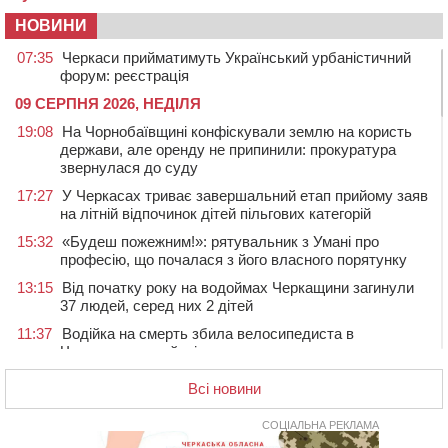
НОВИНИ
07:35
Черкаси прийматимуть Український урбаністичний
форум: реєстрація
09 СЕРПНЯ 2026, НЕДІЛЯ
19:08
На Чорнобаївщині конфіскували землю на користь
держави, але оренду не припинили: прокуратура
звернулася до суду
17:27
У Черкасах триває завершальний етап прийому заяв
на літній відпочинок дітей пільгових категорій
15:32
«Будеш пожежним!»: рятувальник з Умані про
професію, що почалася з його власного порятунку
13:15
Від початку року на водоймах Черкащини загинули
37 людей, серед них 2 дітей
11:37
Водійка на смерть збила велосипедиста в
Черкаському районі
09:59
Напав на собаку з палицею та намагався наїхати на
Всі новини
іншу тварину: на Уманщині поліція відкрила
кримінальне провадження
СОЦІАЛЬНА РЕКЛАМА
08:44
Безкоштовне харчування, укриття та STEM: Черкаси