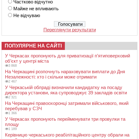
Частково відчутно
Майже не впливають
Не відчуваю
Переглянути результати
ПОПУЛЯРНЕ НА САЙТІ
У Черкасах пропонують для приватизації п’ятиповерховий
об’єкт у центрі міста
3 868
На Черкащині розпочнуть нараховувати виплати до Дня
Незалежності: хто і скільки може отримати
2 467
У Черкаській облраді визначили кандидатку на посаду
директора установи, яка супроводжує 39 закладів освіти
2 321
На Черкащині правоохоронці затримали військового, який
перебував у СЗЧ
1 366
У Черкасах пропонують перейменувати три провулки та
площу
1 189
Керівницю черкаського реабілітаційного центру обрали на