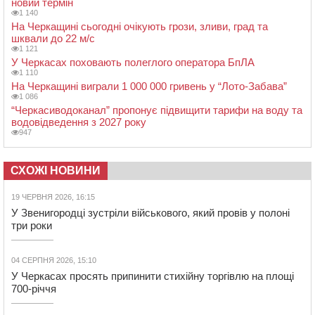
новий термін
1 140
На Черкащині сьогодні очікують грози, зливи, град та
шквали до 22 м/с
1 121
У Черкасах поховають полеглого оператора БпЛА
1 110
На Черкащині виграли 1 000 000 гривень у “Лото-Забава”
1 086
“Черкасиводоканал” пропонує підвищити тарифи на воду та
водовідведення з 2027 року
947
СХОЖІ НОВИНИ
19 ЧЕРВНЯ 2026, 16:15
У Звенигородці зустріли військового, який провів у полоні
три роки
04 СЕРПНЯ 2026, 15:10
У Черкасах просять припинити стихійну торгівлю на площі
700-річчя