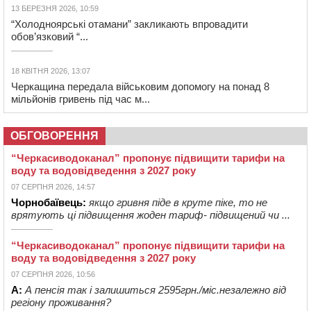
13 БЕРЕЗНЯ 2026, 10:59
“Холодноярські отамани” закликають впровадити
обов’язковий “...
18 КВІТНЯ 2026, 13:07
Черкащина передала військовим допомогу на понад 8
мільйонів гривень під час м...
ОБГОВОРЕННЯ
“Черкасиводоканал” пропонує підвищити тарифи на
воду та водовідведення з 2027 року
07 СЕРПНЯ 2026, 14:57
Чорнобаївець:
якщо гривня піде в круте піке, то не
врятують ці підвищення жоден тариф- підвищений чи ...
“Черкасиводоканал” пропонує підвищити тарифи на
воду та водовідведення з 2027 року
07 СЕРПНЯ 2026, 10:56
А:
А пенсія так і залишиться 2595грн./міс.незалежно від
регіону проживання?