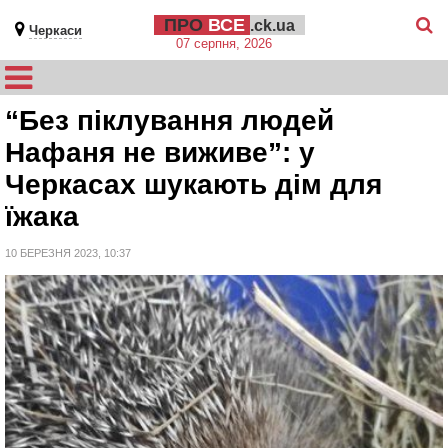
ПРО
ВСЕ
.ck.ua
Черкаси
07 серпня, 2026
“Без піклування людей
Нафаня не виживе”: у
Черкасах шукають дім для
їжака
10 БЕРЕЗНЯ 2023, 10:37