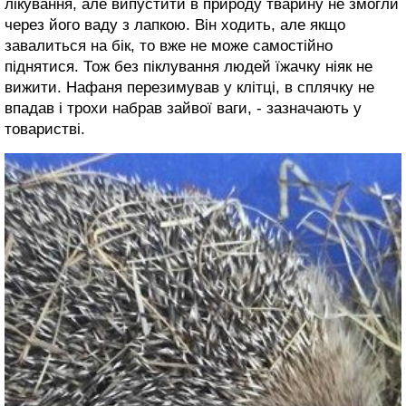
лікування, але випустити в природу тварину не змогли
через його ваду з лапкою. Він ходить, але якщо
завалиться на бік, то вже не може самостійно
піднятися. Тож без піклування людей їжачку ніяк не
вижити. Нафаня перезимував у клітці, в сплячку не
впадав і трохи набрав зайвої ваги, - зазначають у
товаристві.