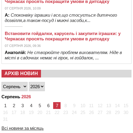
Черкасах просять покращити умови в дитсадку
07 СЕРПНЯ 2026, 10:09
А:
Споконвіку іграшки і все,що стосується дитячого
дозвілля,а також-посуд і миючі засоби,к...
Встановити гойдалки, карусель і закупити іграшки: у
Черкасах просять покращити умови в дитсадку
07 СЕРПНЯ 2026, 09:36
Анатолій:
Не створюйте проблем вихователям. Ніде в
місті в садочках немає ні гірок, ні гойдалок, ...
АРХІВ НОВИН
Серпень
2026
1
2
3
4
5
6
7
8
9
10
11
12
13
14
15
16
17
18
19
20
21
22
23
24
25
26
27
28
29
30
31
Всі новини за місяць