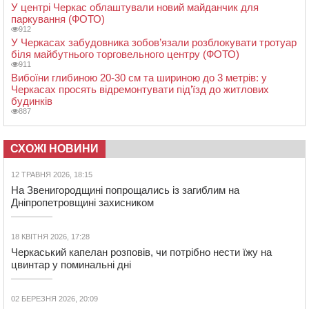
У центрі Черкас облаштували новий майданчик для
паркування (ФОТО)
912
У Черкасах забудовника зобов’язали розблокувати тротуар
біля майбутнього торговельного центру (ФОТО)
911
Вибоїни глибиною 20-30 см та шириною до 3 метрів: у
Черкасах просять відремонтувати під’їзд до житлових
будинків
887
СХОЖІ НОВИНИ
12 ТРАВНЯ 2026, 18:15
На Звенигородщині попрощались із загиблим на
Дніпропетровщині захисником
18 КВІТНЯ 2026, 17:28
Черкаський капелан розповів, чи потрібно нести їжу на
цвинтар у поминальні дні
02 БЕРЕЗНЯ 2026, 20:09