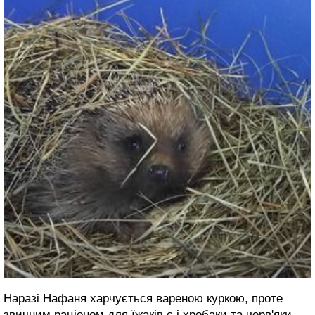
Наразі Нафаня харчується вареною куркою, проте
звичним раціоном для їжаків є і хробаки та черв'яки,