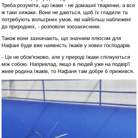
Треба розуміти, що їжаки - не домашні тваринки, а все
ж таки хижаки. Вони не даються, щоб їх гладили та
потребують вольєрних умов, які найбільш наближені
до природних, - розповіли зоозахисники.
Також вони зазначають, що значним плюсом для
Нафані буде вже наявність їжаків у нових господарів.
- Це не обов'язково, але у природі їжаки спілкуються
між собою. Наприклад, якщо в людей уже на подвір'ї
живе родина їжаків, то Нафаня там добре б прижився.