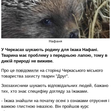
Нафаня
У Черкасах шукають родину для їжака Нафані.
Тварина має проблему з передньою лапою, тому в
дикій природі не виживе.
Про це
повідомили
на сторінці Черкаського міського
товариства захисту тварин "Друг".
Зоозахисники шукають відповідальних людей, бажано
тих, хто знає специфіку догляду за їжаками.
- Їжака знайшли на початку осені з ознаками отруєння і
важкою глистною інвазією. Він пройшов курс