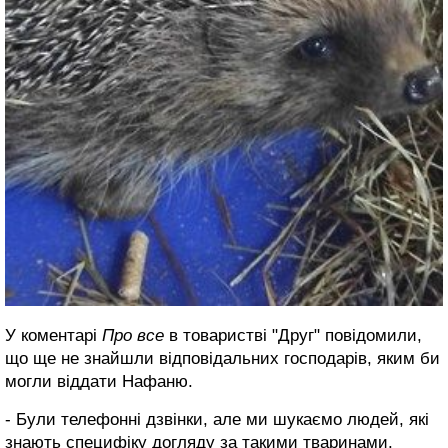
У коментарі
Про все
в товаристві "Друг" повідомили,
що ще не знайшли відповідальних господарів, яким би
могли віддати Нафаню.
- Були телефонні дзвінки, але ми шукаємо людей, які
знають специфіку догляду за такими тваринами.