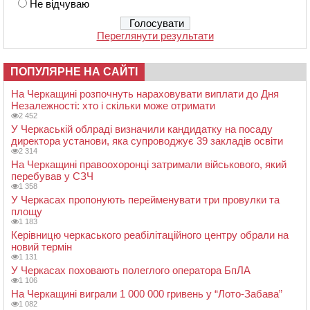
Не відчуваю
Переглянути результати
ПОПУЛЯРНЕ НА САЙТІ
На Черкащині розпочнуть нараховувати виплати до Дня
Незалежності: хто і скільки може отримати
2 452
У Черкаській облраді визначили кандидатку на посаду
директора установи, яка супроводжує 39 закладів освіти
2 314
На Черкащині правоохоронці затримали військового, який
перебував у СЗЧ
1 358
У Черкасах пропонують перейменувати три провулки та
площу
1 183
Керівницю черкаського реабілітаційного центру обрали на
новий термін
1 131
У Черкасах поховають полеглого оператора БпЛА
1 106
На Черкащині виграли 1 000 000 гривень у “Лото-Забава”
1 082