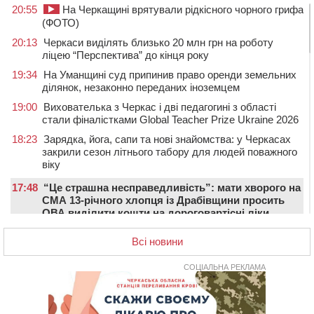
20:55
На Черкащині врятували рідкісного чорного грифа
(ФОТО)
20:13
Черкаси виділять близько 20 млн грн на роботу
ліцею “Перспектива” до кінця року
19:34
На Уманщині суд припинив право оренди земельних
ділянок, незаконно переданих іноземцем
19:00
Вихователька з Черкас і дві педагогині з області
стали фіналістками Global Teacher Prize Ukraine 2026
18:23
Зарядка, йога, сапи та нові знайомства: у Черкасах
закрили сезон літнього табору для людей поважного
віку
17:48
“Це страшна несправедливість”: мати хворого на
СМА 13-річного хлопця із Драбівщини просить
ОВА виділити кошти на дороговартісні ліки
17:15
На Уманщині судитимуть колишню очільницю відділу
Всі новини
освіти через закупівлю електрики за завищеною
ціною
СОЦІАЛЬНА РЕКЛАМА
16:40
У Черкасах провели в останню путь двох
загиблих воїнів