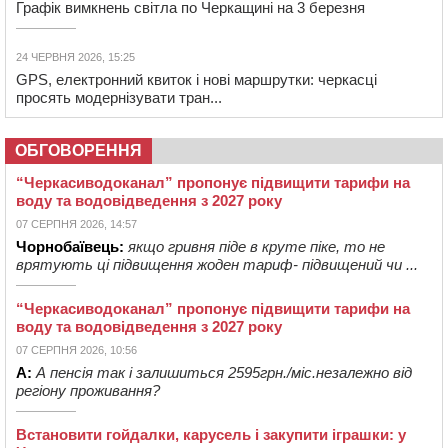
Графік вимкнень світла по Черкащині на 3 березня
24 ЧЕРВНЯ 2026, 15:25
GPS, електронний квиток і нові маршрутки: черкасці
просять модернізувати тран...
ОБГОВОРЕННЯ
“Черкасиводоканал” пропонує підвищити тарифи на
воду та водовідведення з 2027 року
07 СЕРПНЯ 2026, 14:57
Чорнобаївець:
якщо гривня піде в круте піке, то не
врятують ці підвищення жоден тариф- підвищений чи ...
“Черкасиводоканал” пропонує підвищити тарифи на
воду та водовідведення з 2027 року
07 СЕРПНЯ 2026, 10:56
А:
А пенсія так і залишиться 2595грн./міс.незалежно від
регіону проживання?
Встановити гойдалки, карусель і закупити іграшки: у