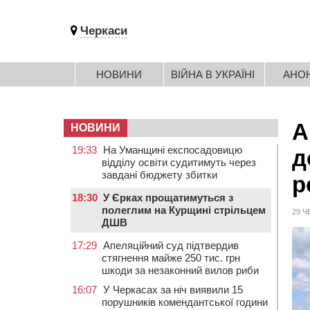
Черкаси
НОВИНИ
ВІЙНА В УКРАЇНІ
АНО
А
НОВИНИ
19:33
На Уманщині експосадовицю
д
відділу освіти судитимуть через
завдані бюджету збитки
р
18:30
У Єрках прощатимуться з
полеглим на Курщині стрільцем
29 Ч
ДШВ
17:29
Апеляційний суд підтвердив
стягнення майже 250 тис. грн
шкоди за незаконний вилов риби
16:07
У Черкасах за ніч виявили 15
порушників комендантської години