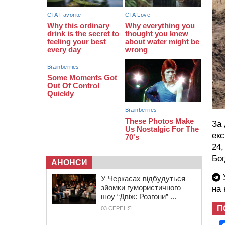
13:26
На Черкащині сьогодні очікують
грози, зливи, град та шквали до 22
м/с
За 
екс
24,
Бог
АНОНСИ
У
У Черкасах відбудуться
зйомки гумористичного
на
шоу “Двіж: Розгони” ...
П
03 СЕРПНЯ