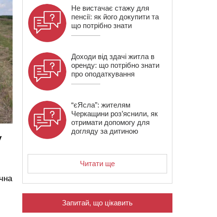
Не вистачає стажу для
пенсії: як його докупити та
що потрібно знати
Доходи від здачі житла в
оренду: що потрібно знати
про оподаткування
“єЯсла”: жителям
Черкащини роз’яснили, як
отримати допомогу для
догляду за дитиною
у
Читати ще
чна
Запитай, що цікавить