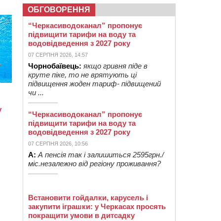
ОБГОВОРЕННЯ
“Черкасиводоканал” пропонує
підвищити тарифи на воду та
водовідведення з 2027 року
07 СЕРПНЯ 2026, 14:57
Чорнобаївець:
якщо гривня піде в
круте піке, то не врятують ці
підвищення жоден тариф- підвищений
чи ...
“Черкасиводоканал” пропонує
підвищити тарифи на воду та
водовідведення з 2027 року
07 СЕРПНЯ 2026, 10:56
А:
А пенсія так і залишиться 2595грн./
міс.незалежно від регіону проживання?
Встановити гойдалки, карусель і
закупити іграшки: у Черкасах просять
покращити умови в дитсадку