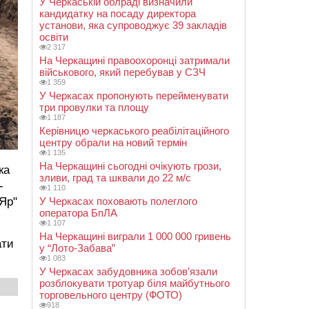
У Черкаській облраді визначили
кандидатку на посаду директора
установи, яка супроводжує 39 закладів
освіти
2 317
На Черкащині правоохоронці затримали
військового, який перебував у СЗЧ
1 359
У Черкасах пропонують перейменувати
три провулки та площу
1 187
Керівницю черкаського реабілітаційного
центру обрали на новий термін
1 135
На Черкащині сьогодні очікують грози,
ка
зливи, град та шквали до 22 м/с
-
1 110
 Яр"
У Черкасах поховають полеглого
оператора БпЛА
1 107
На Черкащині виграли 1 000 000 гривень
ати
у “Лото-Забава”
1 083
У Черкасах забудовника зобов’язали
розблокувати тротуар біля майбутнього
торговельного центру (ФОТО)
918