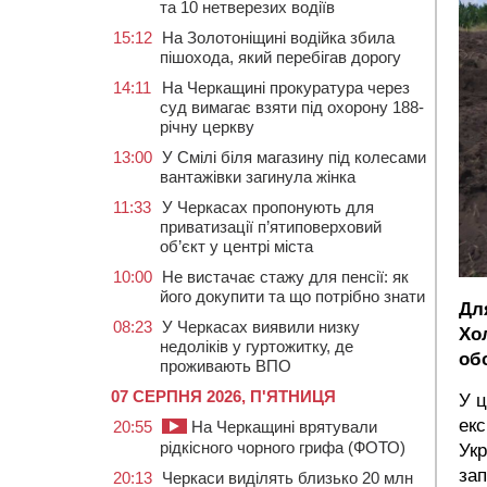
та 10 нетверезих водіїв
15:12
На Золотоніщині водійка збила
пішохода, який перебігав дорогу
14:11
На Черкащині прокуратура через
суд вимагає взяти під охорону 188-
річну церкву
13:00
У Смілі біля магазину під колесами
вантажівки загинула жінка
11:33
У Черкасах пропонують для
приватизації п’ятиповерховий
об’єкт у центрі міста
10:00
Не вистачає стажу для пенсії: як
його докупити та що потрібно знати
Дл
08:23
У Черкасах виявили низку
Хо
недоліків у гуртожитку, де
об
проживають ВПО
07 СЕРПНЯ 2026, П'ЯТНИЦЯ
У ц
екс
20:55
На Черкащині врятували
рідкісного чорного грифа (ФОТО)
Укр
зап
20:13
Черкаси виділять близько 20 млн