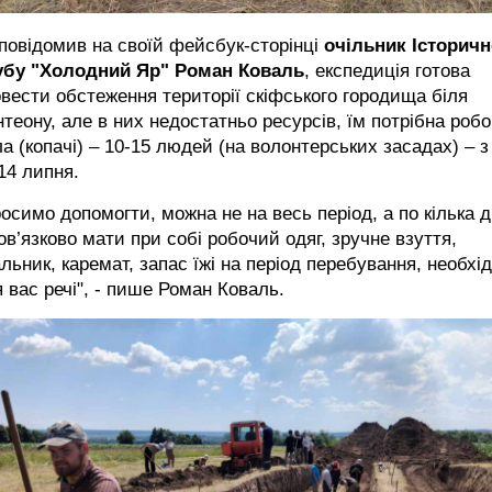
повідомив на своїй фейсбук-сторінці
очільник Історичн
убу "Холодний Яр" Роман Коваль
, експедиція готова
вести обстеження території скіфського городища біля
теону, але в них недостатньо ресурсів, їм потрібна роб
а (копачі) – 10-15 людей (на волонтерських засадах) – з
14 липня.
осимо допомогти, можна не на весь період, а по кілька д
в’язково мати при собі робочий одяг, зручне взуття,
льник, каремат, запас їжі на період перебування, необхід
 вас речі", - пише Роман Коваль.