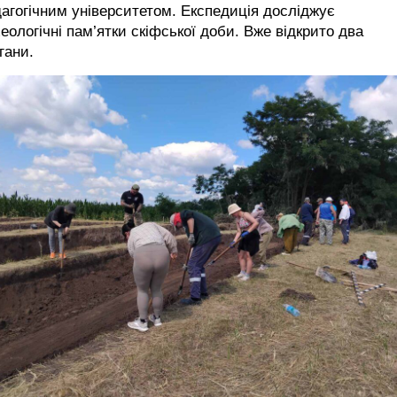
агогічним університетом. Експедиція досліджує
еологічні пам’ятки скіфської доби. Вже відкрито два
гани.