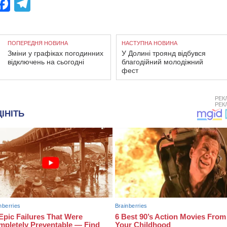
Facebook
Telegram
ПОПЕРЕДНЯ НОВИНА
НАСТУПНА НОВИНА
Зміни у графіках погодинних
У Долині троянд відбувся
відключень на сьогодні
благодійний молодіжний
фест
РЕК
РЕК