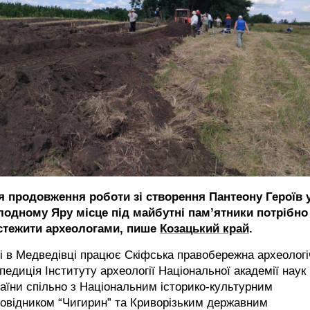
я продовження роботи зі створення Пантеону Героїв 
лодному Яру місце під майбутні пам’ятники потрібно
стежити археологами, пише
Козацький край
.
і в Медведівці працює Скіфська правобережна археологі
педиція Інституту археології Національної академії наук
аїни спільно з Національним історико-культурним
овідником “Чигирин” та Криворізьким державним