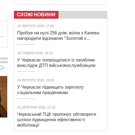
СХОЖІ НОВИНИ
19 ЛЮТОГО 2026, 17:06
Пробув на нулі 256 днів: воїна з Канева
нагородили відзнакою “Золотий х...
15 ТРАВНЯ 2026, 18:12
ЛАМА
У Черкасах попрощалися із загиблим
ЛАМА
внаслідок ДТП військовослужбовцем
19 ЛЮТОГО 2026, 10:28
У Черкасах підвищать зарплату
соціальним працівникам
31 БЕРЕЗНЯ 2026, 12:03
Черкаський ТЦК пропонує обговорити
шляхи підвищення ефективності
мобілізації