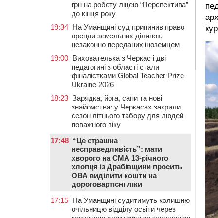
грн на роботу ліцею “Перспектива”
пед
до кінця року
арх
19:34
На Уманщині суд припинив право
кур
оренди земельних ділянок,
незаконно переданих іноземцем
19:00
Вихователька з Черкас і дві
педагогині з області стали
фіналістками Global Teacher Prize
Ukraine 2026
18:23
Зарядка, йога, сапи та нові
знайомства: у Черкасах закрили
сезон літнього табору для людей
поважного віку
17:48
“Це страшна
несправедливість”: мати
хворого на СМА 13-річного
хлопця із Драбівщини просить
ОВА виділити кошти на
дороговартісні ліки
17:15
На Уманщині судитимуть колишню
очільницю відділу освіти через
закупівлю електрики за завищеною