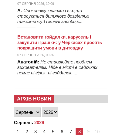
07 СЕРПНЯ 2026, 10:09
А:
Споконвіку іграшки і все,що
стосується дитячого дозвілля,а
також-посуд і миючі засоби,к...
Встановити гойдалки, карусель і
закупити іграшки: у Черкасах просять
покращити умови в дитсадку
07 СЕРПНЯ 2026, 09:36
Анатолій:
Не створюйте проблем
вихователям. Ніде в місті в садочках
немає ні гірок, ні гойдалок, ...
АРХІВ НОВИН
Серпень
2026
1
2
3
4
5
6
7
8
9
10