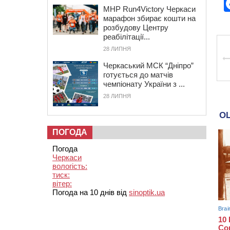
MHP Run4Victory Черкаси
марафон збирає кошти на
розбудову Центру
реабілітації...
28 ЛИПНЯ
Черкаський МСК “Дніпро”
готується до матчів
чемпіонату України з ...
28 ЛИПНЯ
ПОГОДА
Погода
Черкаси
вологість:
тиск:
вітер:
Погода на 10 днів від
sinoptik.ua