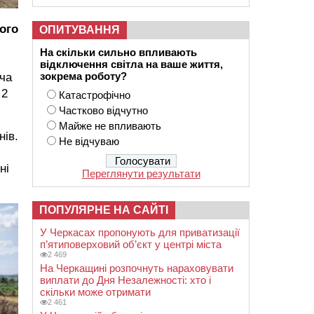
ого
ОПИТУВАННЯ
На скільки сильно впливають
відключення світла на ваше життя,
зокрема роботу?
оча
 2
Катастрофічно
Частково відчутно
Майже не впливають
нів.
Не відчуваю
ні
Переглянути результати
ПОПУЛЯРНЕ НА САЙТІ
У Черкасах пропонують для приватизації
п’ятиповерховий об’єкт у центрі міста
2 469
На Черкащині розпочнуть нараховувати
виплати до Дня Незалежності: хто і
скільки може отримати
2 461