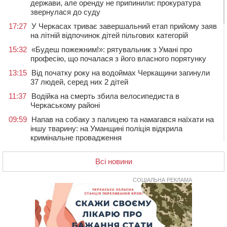
держави, але оренду не припинили: прокуратура
звернулася до суду
17:27
У Черкасах триває завершальний етап прийому заяв
на літній відпочинок дітей пільгових категорій
15:32
«Будеш пожежним!»: рятувальник з Умані про
професію, що почалася з його власного порятунку
13:15
Від початку року на водоймах Черкащини загинули
37 людей, серед них 2 дітей
11:37
Водійка на смерть збила велосипедиста в
Черкаському районі
09:59
Напав на собаку з палицею та намагався наїхати на
іншу тварину: на Уманщині поліція відкрила
кримінальне провадження
08:44
Безкоштовне харчування, укриття та STEM: Черкаси
готують освітню галузь до нового навчального року
Всі новини
08 СЕРПНЯ 2026, СУБОТА
СОЦІАЛЬНА РЕКЛАМА
20:32
Черкаські вершники здобули нагороди української
першості
19:33
На Уманщині експосадовицю відділу освіти
судитимуть через завдані бюджету збитки