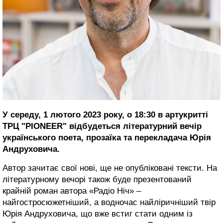
У середу, 1 лютого 2023 року, о 18:30 в артукритті
ТРЦ "PIONEER" відбудеться літературний вечір
українського поета, прозаїка та перекладача Юрія
Андруховича.
Автор зачитає свої нові, ще не опубліковані тексти. На
літературному вечорі також буде презентований
крайній роман автора «Радіо Ніч» –
найгостросюжетніший, а водночас найліричніший твір
Юрія Андруховича, що вже встиг стати одним із