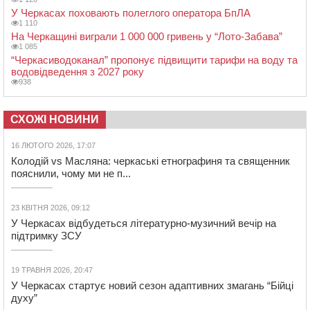
У Черкасах поховають полеглого оператора БпЛА
1 110
На Черкащині виграли 1 000 000 гривень у “Лото-Забава”
1 085
“Черкасиводоканал” пропонує підвищити тарифи на воду та
водовідведення з 2027 року
938
СХОЖІ НОВИНИ
16 ЛЮТОГО 2026, 17:07
Колодій vs Масляна: черкаські етнографиня та священник
пояснили, чому ми не п...
23 КВІТНЯ 2026, 09:12
У Черкасах відбудеться літературно-музичний вечір на
підтримку ЗСУ
19 ТРАВНЯ 2026, 20:47
У Черкасах стартує новий сезон адаптивних змагань “Бійці
духу”