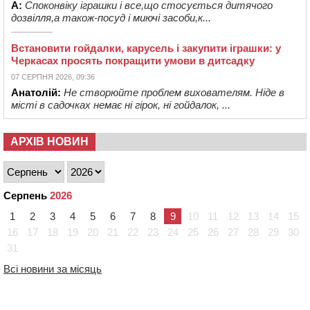
А:
Споконвіку іграшки і все,що стосується дитячого
дозвілля,а також-посуд і миючі засоби,к...
Встановити гойдалки, карусель і закупити іграшки: у
Черкасах просять покращити умови в дитсадку
07 СЕРПНЯ 2026, 09:36
Анатолій:
Не створюйте проблем вихователям. Ніде в
місті в садочках немає ні гірок, ні гойдалок, ...
АРХІВ НОВИН
Серпень
2026
1
2
3
4
5
6
7
8
9
10
11
12
13
14
15
16
17
18
19
20
21
22
23
24
25
26
27
28
29
30
31
Всі новини за місяць