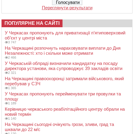
Переглянути результати
ПОПУЛЯРНЕ НА САЙТІ
У Черкасах пропонують для приватизації п’ятиповерховий
об’єкт у центрі міста
3 747
На Черкащині розпочнуть нараховувати виплати до Дня
Незалежності: хто і скільки може отримати
2 466
У Черкаській облраді визначили кандидатку на посаду
директора установи, яка супроводжує 39 закладів освіти
2 321
На Черкащині правоохоронці затримали військового, який
перебував у СЗЧ
1 365
У Черкасах пропонують перейменувати три провулки та
площу
1 189
Керівницю черкаського реабілітаційного центру обрали на
новий термін
1 140
На Черкащині сьогодні очікують грози, зливи, град та
шквали до 22 м/с
1 120