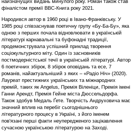
найзначущих видань минулого року. Роман також став
фіналістом премії BBC-Книга року 2021.
Народився автор в 1960 році в Івано-Франківську. У
1985 році співзаснував поетичну групу «Бу-Ба-Бу», яка
одною з перших почала відновлювати в українській
літературі карнавальні та буфонадні традиції,
продемонструвала успішний приклад творення
соціокультурного міту. Один із засновників
постмодерністської течії в українській літературі. Автор
6 поетичних збірок, 8 збірок оповідань та есе, 7
романів, найактуальніший з яких – «Радіо Ніч» (2020).
Лауреат престижних українських та міжнародних
премій, таких як Angelus, Премія Віленіци, Премія імені
Ганни Арендт, Премія Гейне міста Дюссельдорфа.
Також здобув Медаль Ґете. Творчість Андруховича має
значний вплив на перебіг сьогоднішнього
літературного процесу в Україні, з його іменем
пов'язані перші факти неупередженого зацікавлення
сучасною українською літературою на Заході.