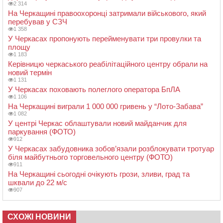
2 314
На Черкащині правоохоронці затримали військового, який
перебував у СЗЧ
1 358
У Черкасах пропонують перейменувати три провулки та
площу
1 183
Керівницю черкаського реабілітаційного центру обрали на
новий термін
1 131
У Черкасах поховають полеглого оператора БпЛА
1 106
На Черкащині виграли 1 000 000 гривень у “Лото-Забава”
1 082
У центрі Черкас облаштували новий майданчик для
паркування (ФОТО)
912
У Черкасах забудовника зобов’язали розблокувати тротуар
біля майбутнього торговельного центру (ФОТО)
911
На Черкащині сьогодні очікують грози, зливи, град та
шквали до 22 м/с
907
СХОЖІ НОВИНИ