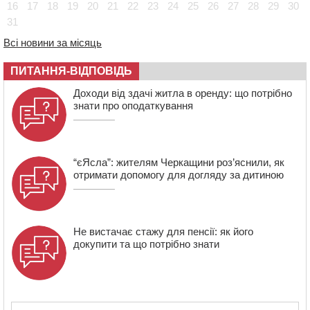
08:22
“На щиті” у Чорнобаївську громаду повертається
16
17
18
19
20
21
22
23
24
25
26
27
28
29
30
полеглий біля Кліщіївки воїн
31
07:30
Понад 968 мільйонів гривень земельного податку
Всі новини за місяць
сплатили на Черкащині
06 СЕРПНЯ 2026, ЧЕТВЕР
ПИТАННЯ-ВІДПОВІДЬ
21:13
Вісім медалей, з яких чотири золоті: черкаські
Доходи від здачі житла в оренду: що потрібно
спортсмени тріумфували на чемпіонаті України
знати про оподаткування
“єЯсла”: жителям Черкащини роз’яснили, як
отримати допомогу для догляду за дитиною
Не вистачає стажу для пенсії: як його
докупити та що потрібно знати