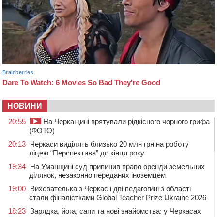
НОВИНИ
20:55
На Черкащині врятували рідкісного чорного грифа
(ФОТО)
20:13
Черкаси виділять близько 20 млн грн на роботу
ліцею “Перспектива” до кінця року
19:34
На Уманщині суд припинив право оренди земельних
ділянок, незаконно переданих іноземцем
19:00
Вихователька з Черкас і дві педагогині з області
стали фіналістками Global Teacher Prize Ukraine 2026
18:23
Зарядка, йога, сапи та нові знайомства: у Черкасах