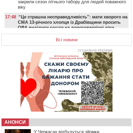
закрили сезон літнього табору для людей поважного
віку
17:48
“Це страшна несправедливість”: мати хворого на
СМА 13-річного хлопця із Драбівщини просить
ОВА виділити кошти на дороговартісні ліки
17:15
На Уманщині судитимуть колишню очільницю відділу
Всі новини
освіти через закупівлю електрики за завищеною
ціною
СОЦІАЛЬНА РЕКЛАМА
16:40
У Черкасах провели в останню путь двох
загиблих воїнів
16:07
До 1 вересня у Черкасах оновлюють дорожню
розмітку біля навчальних закладів (ФОТОФАКТ)
15:39
На честь загиблого захисника і чемпіона світу в
Черкасах відкрили спортивно-реабілітаційний центр
15:05
На Звенигородщині, попри заборону міськради,
проведуть “Ше.Fest”
14:31
У Каневі аномальна спека призвела до перебоїв у
роботі електромереж та комунальних служб
АНОНСИ
14:02
На Черкащині намолотили перший мільйон тонн
У Черкасах відбудуться зйомки
зерна нового врожаю