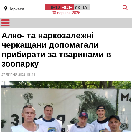
ПРО
ВСЕ
.ck.ua
Черкаси
08 серпня, 2026
Алко- та наркозалежні
черкащани допомагали
прибирати за тваринами в
зоопарку
27 ЛИПНЯ 2021, 08:44