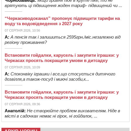
Чорнобаївець:
якщо гривня піде в круте піке, то не
врятують ці підвищення жоден тариф- підвищений чи ...
“Черкасиводоканал” пропонує підвищити тарифи на
воду та водовідведення з 2027 року
07 СЕРПНЯ 2026, 10:56
А:
А пенсія так і залишиться 2595грн./міс.незалежно від
регіону проживання?
Встановити гойдалки, карусель і закупити іграшки: у
Черкасах просять покращити умови в дитсадку
07 СЕРПНЯ 2026, 10:09
А:
Споконвіку іграшки і все,що стосується дитячого
дозвілля,а також-посуд і миючі засоби,к...
Встановити гойдалки, карусель і закупити іграшки: у
Черкасах просять покращити умови в дитсадку
07 СЕРПНЯ 2026, 09:36
Анатолій:
Не створюйте проблем вихователям. Ніде в
місті в садочках немає ні гірок, ні гойдалок, ...