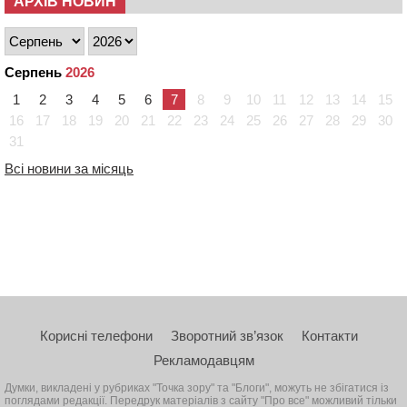
АРХІВ НОВИН
Серпень
2026
1
2
3
4
5
6
7
8
9
10
11
12
13
14
15
16
17
18
19
20
21
22
23
24
25
26
27
28
29
30
31
Всі новини за місяць
Корисні телефони
Зворотний зв’язок
Контакти
Рекламодавцям
Думки, викладені у рубриках "Точка зору" та "Блоги", можуть не збігатися із
поглядами редакції. Передрук матеріалів з сайту "Про все" можливий тільки