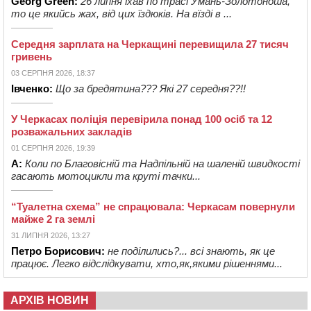
Georg Green:
26 липня їхав по трасі Умань-Золотоноша,
то це якийсь жах, від цих їздюків. На вїзді в ...
Середня зарплата на Черкащині перевищила 27 тисяч
гривень
03 СЕРПНЯ 2026, 18:37
Івченко:
Що за бредятина??? Які 27 середня??!!
У Черкасах поліція перевірила понад 100 осіб та 12
розважальних закладів
01 СЕРПНЯ 2026, 19:39
А:
Коли по Благовісній та Надпільній на шаленій швидкості
гасають мотоцикли та круті тачки...
“Туалетна схема” не спрацювала: Черкасам повернули
майже 2 га землі
31 ЛИПНЯ 2026, 13:27
Петро Борисович:
не поділились?... всі знають, як це
працює. Легко відслідкувати, хто,як,якими рішеннями...
АРХІВ НОВИН