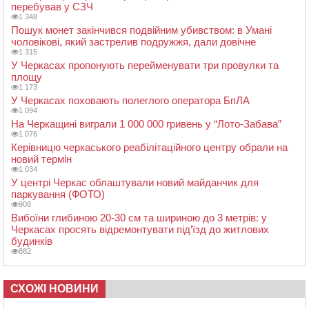
перебував у СЗЧ
1 348
Пошук монет закінчився подвійним убивством: в Умані
чоловікові, який застрелив подружжя, дали довічне
1 315
У Черкасах пропонують перейменувати три провулки та
площу
1 173
У Черкасах поховають полеглого оператора БпЛА
1 094
На Черкащині виграли 1 000 000 гривень у “Лото-Забава”
1 076
Керівницю черкаського реабілітаційного центру обрали на
новий термін
1 034
У центрі Черкас облаштували новий майданчик для
паркування (ФОТО)
908
Вибоїни глибиною 20-30 см та шириною до 3 метрів: у
Черкасах просять відремонтувати під’їзд до житлових
будинків
882
СХОЖІ НОВИНИ