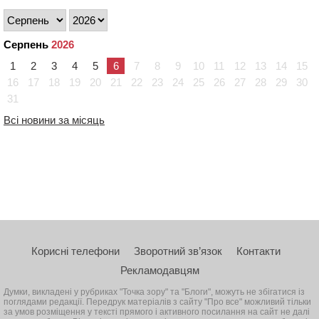
Серпень
2026
1
2
3
4
5
6
7
8
9
10
11
12
13
14
15
16
17
18
19
20
21
22
23
24
25
26
27
28
29
30
31
Всі новини за місяць
Корисні телефони
Зворотний зв’язок
Контакти
Рекламодавцям
Думки, викладені у рубриках "Точка зору" та "Блоги", можуть не збігатися із
поглядами редакції. Передрук матеріалів з сайту "Про все" можливий тільки
за умов розміщення у тексті прямого і активного посилання на сайт не далі