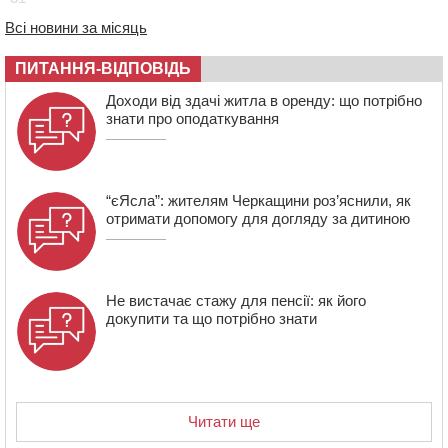
20:54
На Черкащині очікують пік спеки
Всі новини за місяць
20:13
Черкащина здобула вісім медалей на чемпіонаті
України з веслування
ПИТАННЯ-ВІДПОВІДЬ
19:40
Бійці КОРДу Черкащини повернулися з фронту: на
Доходи від здачі житла в оренду: що потрібно
зміну їм вирушили побратими
знати про оподаткування
“єЯсла”: жителям Черкащини роз’яснили, як
отримати допомогу для догляду за дитиною
Не вистачає стажу для пенсії: як його
докупити та що потрібно знати
Читати ще