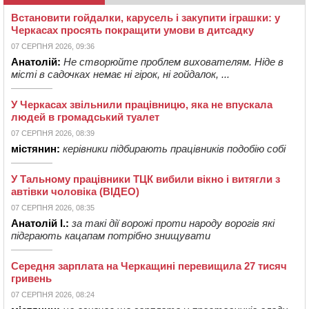
Встановити гойдалки, карусель і закупити іграшки: у
Черкасах просять покращити умови в дитсадку
07 СЕРПНЯ 2026, 09:36
Анатолій:
Не створюйте проблем вихователям. Ніде в
місті в садочках немає ні гірок, ні гойдалок, ...
У Черкасах звільнили працівницю, яка не впускала
людей в громадський туалет
07 СЕРПНЯ 2026, 08:39
містянин:
керівники підбирають працівників подобію собі
У Тальному працівники ТЦК вибили вікно і витягли з
автівки чоловіка (ВІДЕО)
07 СЕРПНЯ 2026, 08:35
Анатолій І.:
за такі дії ворожі проти народу ворогів які
підграють кацапам потрібно знищувати
Середня зарплата на Черкащині перевищила 27 тисяч
гривень
07 СЕРПНЯ 2026, 08:24