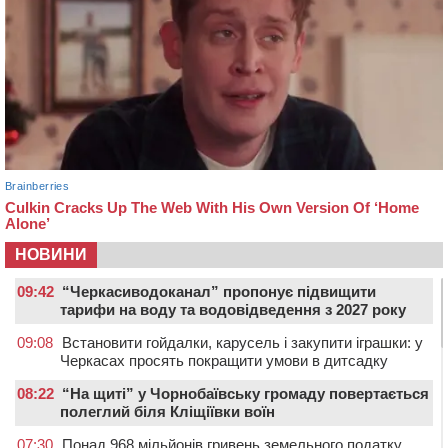
НОВИНИ
09:42
“Черкасиводоканал” пропонує підвищити
тарифи на воду та водовідведення з 2027 року
09:08
Встановити гойдалки, карусель і закупити іграшки: у
Черкасах просять покращити умови в дитсадку
08:22
“На щиті” у Чорнобаївську громаду повертається
полеглий біля Кліщіївки воїн
07:30
Понад 968 мільйонів гривень земельного податку