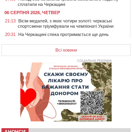
сплатили на Черкащині
06 СЕРПНЯ 2026, ЧЕТВЕР
21:13
Вісім медалей, з яких чотири золоті: черкаські
спортсмени тріумфували на чемпіонаті України
20:31
На Черкащині спека протримається ще день
20:00
Педагогів Черкас запрошують на зустріч із
переможцем Global Teacher Prize Ukraine 2023
Всі новини
19:24
У Черкасах водійка протаранила Duster, коли
здавала назад
СОЦІАЛЬНА РЕКЛАМА
18:50
На Черкащині з початку року зросла кількість
постраждалих від укусів тварин
18:15
Черкаська тренувальна квартира стала прикладом
для громад з усієї України
17:40
ЧНУ увійшов до 50 найпопулярніших вишів України
серед вступників
17:07
На Хімселищі у Черкасах облаштували новий
контейнерний майданчик
16:32
Без розтину грудної клітки: у Черкасах 75-річній
пацієнтці замінили аортальний клапан
АНОНСИ