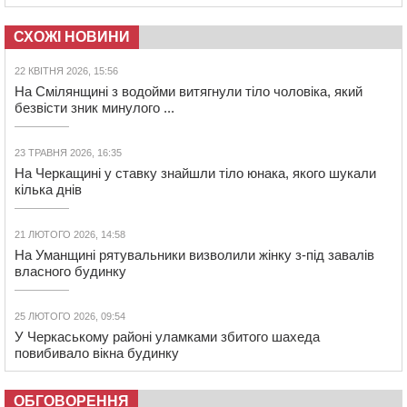
СХОЖІ НОВИНИ
22 КВІТНЯ 2026, 15:56
На Смілянщині з водойми витягнули тіло чоловіка, який
безвісти зник минулого ...
23 ТРАВНЯ 2026, 16:35
На Черкащині у ставку знайшли тіло юнака, якого шукали
кілька днів
21 ЛЮТОГО 2026, 14:58
На Уманщині рятувальники визволили жінку з-під завалів
власного будинку
25 ЛЮТОГО 2026, 09:54
У Черкаському районі уламками збитого шахеда
повибивало вікна будинку
ОБГОВОРЕННЯ