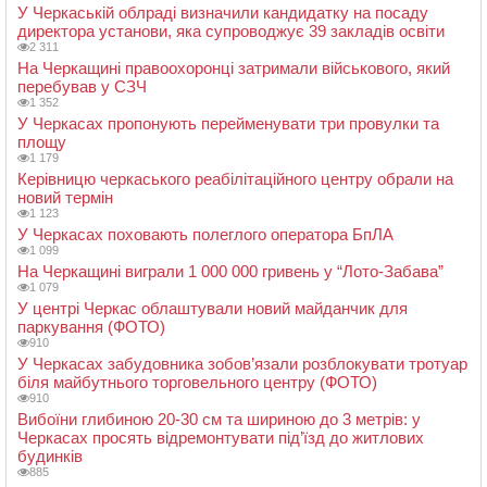
У Черкаській облраді визначили кандидатку на посаду
директора установи, яка супроводжує 39 закладів освіти
2 311
На Черкащині правоохоронці затримали військового, який
перебував у СЗЧ
1 352
У Черкасах пропонують перейменувати три провулки та
площу
1 179
Керівницю черкаського реабілітаційного центру обрали на
новий термін
1 123
У Черкасах поховають полеглого оператора БпЛА
1 099
На Черкащині виграли 1 000 000 гривень у “Лото-Забава”
1 079
У центрі Черкас облаштували новий майданчик для
паркування (ФОТО)
910
У Черкасах забудовника зобов’язали розблокувати тротуар
біля майбутнього торговельного центру (ФОТО)
910
Вибоїни глибиною 20-30 см та шириною до 3 метрів: у
Черкасах просять відремонтувати під’їзд до житлових
будинків
885