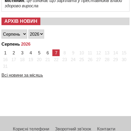
містянин:
це означає що зарплата у преставників влади
здорово виросла
АРХІВ НОВИН
Серпень
2026
1
2
3
4
5
6
7
8
9
10
11
12
13
14
15
16
17
18
19
20
21
22
23
24
25
26
27
28
29
30
31
Всі новини за місяць
Корисні телефони
Зворотний зв’язок
Контакти