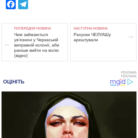
Facebook
Telegram
ПОПЕРЕДНЯ НОВИНА
НАСТУПНА НОВИНА
Чим займаються
Рахунки ЧЕЛУАШу
ув’язнені у Черкаській
арештували
виправній колонії, аби
раніше вийти на волю
(відео)
РЕКЛАМА
РЕКЛАМА