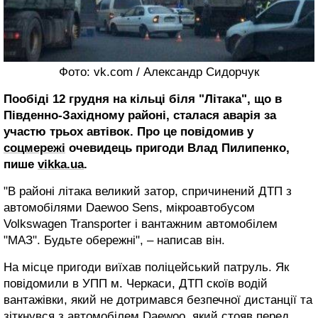
Фото: vk.com / Александр Сидорчук
Пообіді 12 грудня на кільці біля "Літака", що в
Південно-Західному районі, сталася аварія за
участю трьох автівок. Про це повідомив у
соцмережі
очевидець пригоди Влад Пилипенко,
пише
vikka.ua
.
"В районі літака великий затор, спричинений ДТП з
автомобілями Daewoo Sens, мікроавтобусом
Volkswagen Transporter і вантажним автомобілем
"МАЗ". Будьте обережні", – написав він.
На місце пригоди виїхав поліцейський патруль. Як
повідомили в УПП м. Черкаси, ДТП скоїв водій
вантажівки, який не дотримався безпечної дистанції та
зіткнувся з автомобілем Daewoo, який стояв перед