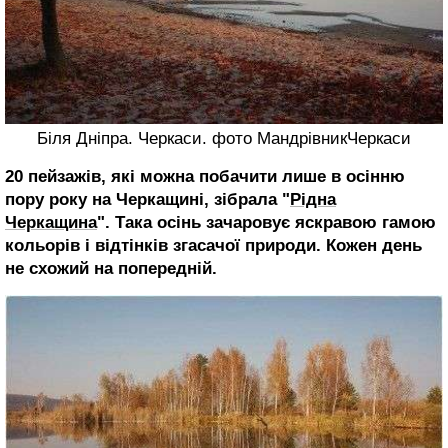
Біля Дніпра. Черкаси. фото МандрівникЧеркаси
20 пейзажів, які можна побачити лише в осінню
пору року на Черкащині, зібрала "
Рідна
Черкащина
". Така осінь зачаровує яскравою гамою
кольорів і відтінків згасачої природи. Кожен день
не схожий на попередній.