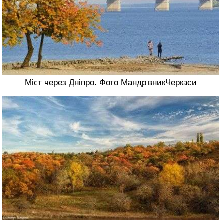
Міст через Дніпро. Фото МандрівникЧеркаси