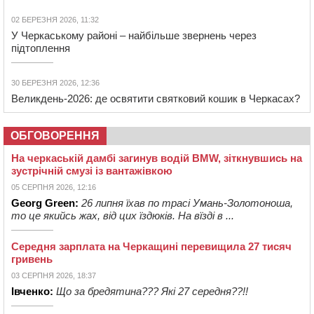
02 БЕРЕЗНЯ 2026, 11:32
У Черкаському районі – найбільше звернень через
підтоплення
30 БЕРЕЗНЯ 2026, 12:36
Великдень-2026: де освятити святковий кошик в Черкасах?
ОБГОВОРЕННЯ
На черкаській дамбі загинув водій BMW, зіткнувшись на
зустрічній смузі із вантажівкою
05 СЕРПНЯ 2026, 12:16
Georg Green:
26 липня їхав по трасі Умань-Золотоноша,
то це якийсь жах, від цих їздюків. На вїзді в ...
Середня зарплата на Черкащині перевищила 27 тисяч
гривень
03 СЕРПНЯ 2026, 18:37
Івченко:
Що за бредятина??? Які 27 середня??!!