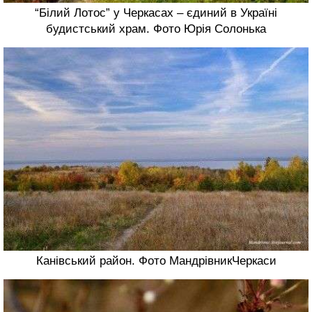
“Білий Лотос” у Черкасах – єдиний в Україні
будистський храм. Фото Юрія Солонька
Канівський район. Фото МандрівникЧеркаси