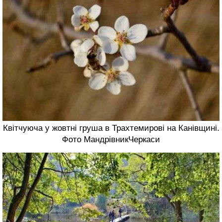
Квітчуюча у жовтні груша в Трахтемирові на Канівщині.
Фото МандрівникЧеркаси