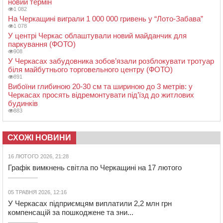
новий термін
1 082
На Черкащині виграли 1 000 000 гривень у “Лото-Забава”
1 078
У центрі Черкас облаштували новий майданчик для
паркування (ФОТО)
908
У Черкасах забудовника зобов’язали розблокувати тротуар
біля майбутнього торговельного центру (ФОТО)
891
Вибоїни глибиною 20-30 см та шириною до 3 метрів: у
Черкасах просять відремонтувати під’їзд до житлових
будинків
883
СХОЖІ НОВИНИ
16 ЛЮТОГО 2026, 21:28
Графік вимкнень світла по Черкащині на 17 лютого
05 ТРАВНЯ 2026, 12:16
У Черкасах підприємцям виплатили 2,2 млн грн
компенсацій за пошкоджене та зни...