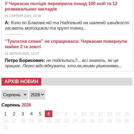
У Черкасах поліція перевірила понад 100 осіб та 12
розважальних закладів
01 СЕРПНЯ 2026, 19:39
А:
Коли по Благовісній та Надпільній на шаленій швидкості
гасають мотоцикли та круті тачки...
“Туалетна схема” не спрацювала: Черкасам повернули
майже 2 га землі
31 ЛИПНЯ 2026, 13:27
Петро Борисович:
не поділились?... всі знають, як це
працює. Легко відслідкувати, хто,як,якими рішеннями...
АРХІВ НОВИН
Серпень
2026
1
2
3
4
5
6
7
8
9
10
11
12
13
14
15
16
17
18
19
20
21
22
23
24
25
26
27
28
29
30
31