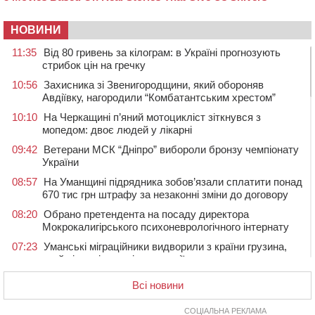
НОВИНИ
11:35
Від 80 гривень за кілограм: в Україні прогнозують
стрибок цін на гречку
10:56
Захисника зі Звенигородщини, який обороняв
Авдіївку, нагородили “Комбатантським хрестом”
10:10
На Черкащині п’яний мотоцикліст зіткнувся з
мопедом: двоє людей у лікарні
09:42
Ветерани МСК “Дніпро” вибороли бронзу чемпіонату
України
08:57
На Уманщині підрядника зобов’язали сплатити понад
670 тис грн штрафу за незаконні зміни до договору
08:20
Обрано претендента на посаду директора
Мокрокалигірського психоневрологічного інтернату
07:23
Уманські міграційники видворили з країни грузина,
який відсидів термін у колонії
05 СЕРПНЯ 2026, СЕРЕДА
Всі новини
20:28
Наступні два дні на Черкащині прогнозують пік
африканського “пекла”
СОЦІАЛЬНА РЕКЛАМА