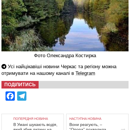
Фото Олександра Костирка
Усі найцікавіші новини Черкас та регіону можна
отримувати на нашому каналі в
Telegram
ПОДІЛИТИСЬ
Facebook
Telegram
ПОПЕРЕДНЯ НОВИНА
НАСТУПНА НОВИНА
В Умані шукають водія,
Вони реагують, –
який збив дитину на
“Опора” похвалила