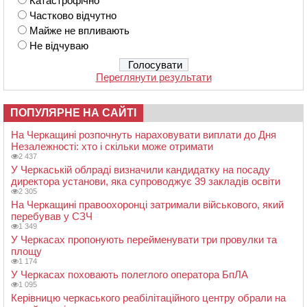
Катастрофічно
Частково відчутно
Майже не впливають
Не відчуваю
Переглянути результати
ПОПУЛЯРНЕ НА САЙТІ
На Черкащині розпочнуть нараховувати виплати до Дня
Незалежності: хто і скільки може отримати
2 437
У Черкаській облраді визначили кандидатку на посаду
директора установи, яка супроводжує 39 закладів освіти
2 305
На Черкащині правоохоронці затримали військового, який
перебував у СЗЧ
1 349
У Черкасах пропонують перейменувати три провулки та
площу
1 174
У Черкасах поховають полеглого оператора БпЛА
1 095
Керівницю черкаського реабілітаційного центру обрали на