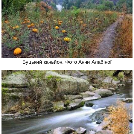
Буцький каньйон. Фото Анни Алабіної