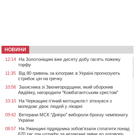
НОВИНИ
12:14
На Золотоніщині вже десяту добу гасять пожежу
торфу
11:35
Від 80 гривень за кілограм: в Україні прогнозують
стрибок цін на гречку
10:56
Захисника зі Звенигородщини, який обороняв
Авдіївку, нагородили “Комбатантським хрестом”
10:10
На Черкащині п’яний мотоцикліст зіткнувся з
мопедом: двоє людей у лікарні
09:42
Ветерани МСК “Дніпро” вибороли бронзу чемпіонату
України
08:57
На Уманщині підрядника зобов’язали сплатити понад
670 тис грн штрафу за незаконні зміни до договору