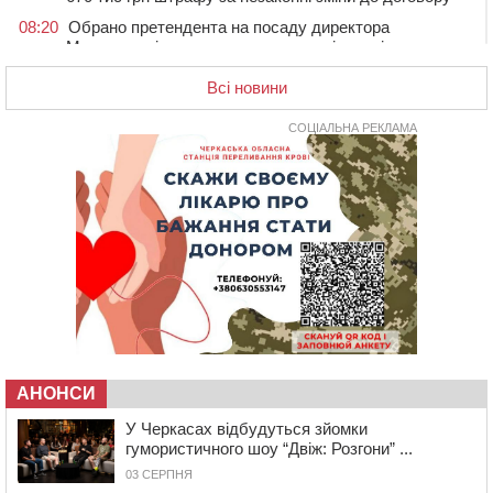
08:20
Обрано претендента на посаду директора
Мокрокалигірського психоневрологічного інтернату
07:23
Уманські міграційники видворили з країни грузина,
Всі новини
який відсидів термін у колонії
05 СЕРПНЯ 2026, СЕРЕДА
СОЦІАЛЬНА РЕКЛАМА
20:28
Наступні два дні на Черкащині прогнозують пік
африканського “пекла”
19:30
Проєкт просторового розвитку Корсунь-
Шевченківської громади рекомендували до
погодження
18:45
У Звенигородці влада заборонила проводити масові
заходи
18:07
Боксерка з Черкащини готується до чемпіонату
Європи серед молоді
17:30
На Черкащині державі повернуть понад 2,6 га земель
АНОНСИ
природно-заповідного фонду
У Черкасах відбудуться зйомки
16:55
На Лисянщині проведуть в останню путь
гумористичного шоу “Двіж: Розгони” ...
полеглого внаслідок атаки FPV-дрона воїна
03 СЕРПНЯ