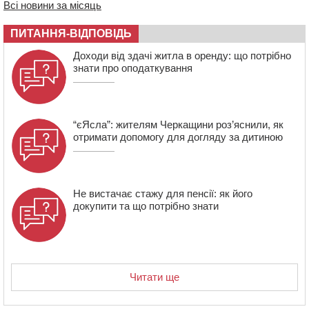
правоохоронці виявили 700 метрів браконьєрських
Всі новини за місяць
сіток
ПИТАННЯ-ВІДПОВІДЬ
10:33
У Черкасах легковик зіткнувся із вантажівкою й
“відлетів” у стіну: постраждав підліток
Доходи від здачі житла в оренду: що потрібно
знати про оподаткування
“єЯсла”: жителям Черкащини роз’яснили, як
отримати допомогу для догляду за дитиною
Не вистачає стажу для пенсії: як його
докупити та що потрібно знати
Читати ще