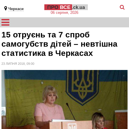
ПРО
ВСЕ
.ck.ua
Черкаси
06 серпня, 2026
15 отруєнь та 7 спроб
самогубств дітей – невтішна
статистика в Черкасах
23 ЛИПНЯ 2018, 09:00