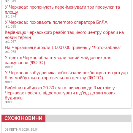
1 349
У Черкасах пропонують перейменувати три провулки та
площу
1 174
У Черкасах поховають полеглого оператора БпЛА
1 095
Керівницю черкаського реабілітаційного центру обрали на
новий термін
1 087
На Черкащині виграли 1 000 000 гривень у “Лото-Забава”
1 078
У центрі Черкас облаштували новий майданчик для
паркування (ФОТО)
908
У Черкасах забудовника зобов’язали розблокувати тротуар
біля майбутнього торговельного центру (ФОТО)
893
Вибоїни глибиною 20-30 см та шириною до 3 метрів: у
Черкасах просять відремонтувати під’їзд до житлових
будинків
883
СХОЖІ НОВИНИ
01 КВІТНЯ 2026, 15:04