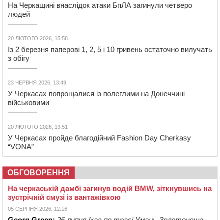
На Черкащині внаслідок атаки БпЛА загинули четверо
людей
20 ЛЮТОГО 2026, 15:58
Із 2 березня паперові 1, 2, 5 і 10 гривень остаточно вилучать
з обігу
23 ЧЕРВНЯ 2026, 13:49
У Черкасах попрощалися із полеглими на Донеччині
військовими
20 ЛЮТОГО 2026, 19:51
У Черкасах пройде благодійний Fashion Day Cherkasy
“VONA”
ОБГОВОРЕННЯ
На черкаській дамбі загинув водій BMW, зіткнувшись на
зустрічній смузі із вантажівкою
05 СЕРПНЯ 2026, 12:16
Georg Green:
26 липня їхав по трасі Умань-Золотоноша,