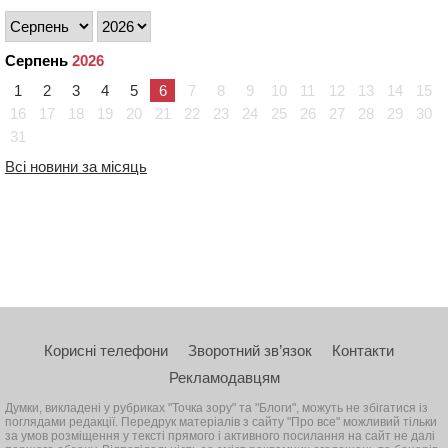
Серпень
2026
1
2
3
4
5
6
7
8
9
10
11
12
13
14
15
16
17
18
19
20
21
22
23
24
25
26
27
28
29
30
31
Всі новини за місяць
Корисні телефони
Зворотний зв’язок
Контакти
Рекламодавцям
Думки, викладені у рубриках "Точка зору" та "Блоги", можуть не збігатися із
поглядами редакції. Передрук матеріалів з сайту "Про все" можливий тільки
за умов розміщення у тексті прямого і активного посилання на сайт не далі