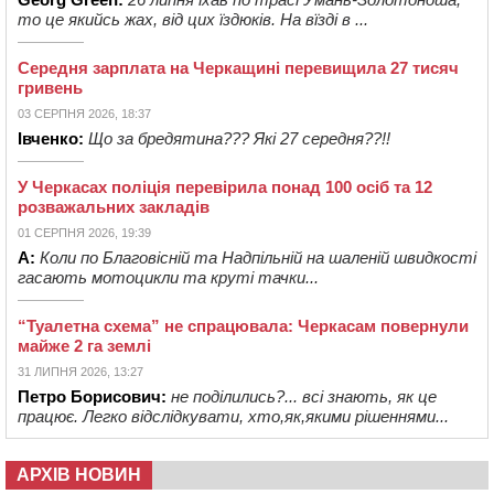
то це якийсь жах, від цих їздюків. На вїзді в ...
Середня зарплата на Черкащині перевищила 27 тисяч
гривень
03 СЕРПНЯ 2026, 18:37
Івченко:
Що за бредятина??? Які 27 середня??!!
У Черкасах поліція перевірила понад 100 осіб та 12
розважальних закладів
01 СЕРПНЯ 2026, 19:39
А:
Коли по Благовісній та Надпільній на шаленій швидкості
гасають мотоцикли та круті тачки...
“Туалетна схема” не спрацювала: Черкасам повернули
майже 2 га землі
31 ЛИПНЯ 2026, 13:27
Петро Борисович:
не поділились?... всі знають, як це
працює. Легко відслідкувати, хто,як,якими рішеннями...
АРХІВ НОВИН