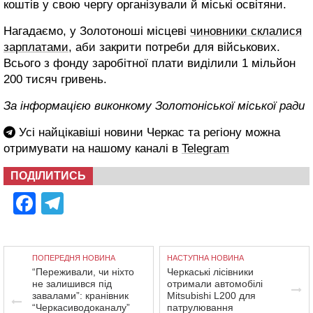
коштів у свою чергу організували й міські освітяни.
Нагадаємо, у Золотоноші місцеві
чиновники склалися
зарплатами
, аби закрити потреби для військових.
Всього з фонду заробітної плати виділили 1 мільйон
200 тисяч гривень.
За інформацією виконкому Золотоніської міської ради
Усі найцікавіші новини Черкас та регіону можна
отримувати на нашому каналі в
Telegram
ПОДІЛИТИСЬ
Facebook
Telegram
ПОПЕРЕДНЯ НОВИНА
НАСТУПНА НОВИНА
“Переживали, чи ніхто
Черкаські лісівники
не залишився під
отримали автомобілі
завалами”: кранівник
Mitsubishi L200 для
“Черкасиводоканалу”
патрулювання