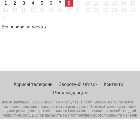
1
2
3
4
5
6
7
8
9
10
11
12
13
14
15
16
17
18
19
20
21
22
23
24
25
26
27
28
29
30
31
Всі новини за місяць
Корисні телефони
Зворотний зв’язок
Контакти
Рекламодавцям
Думки, викладені у рубриках "Точка зору" та "Блоги", можуть не збігатися із
поглядами редакції. Передрук матеріалів з сайту "Про все" можливий тільки
за умов розміщення у тексті прямого і активного посилання на сайт не далі
першого абзацу. Відповідальність за зміст рекламних оголошень та банерів
несе рекламодавець
© 2026, Всі права захищені