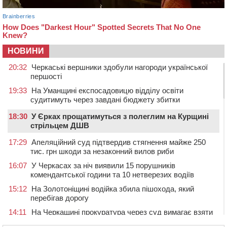
НОВИНИ
20:32
Черкаські вершники здобули нагороди української
першості
19:33
На Уманщині експосадовицю відділу освіти
судитимуть через завдані бюджету збитки
18:30
У Єрках прощатимуться з полеглим на Курщині
стрільцем ДШВ
17:29
Апеляційний суд підтвердив стягнення майже 250
тис. грн шкоди за незаконний вилов риби
16:07
У Черкасах за ніч виявили 15 порушників
комендантської години та 10 нетверезих водіїв
15:12
На Золотоніщині водійка збила пішохода, який
перебігав дорогу
14:11
На Черкащині прокуратура через суд вимагає взяти
під охорону 188-річну церкву