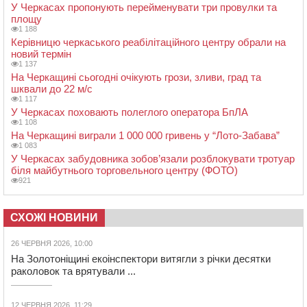
У Черкасах пропонують перейменувати три провулки та
площу
1 188
Керівницю черкаського реабілітаційного центру обрали на
новий термін
1 137
На Черкащині сьогодні очікують грози, зливи, град та
шквали до 22 м/с
1 117
У Черкасах поховають полеглого оператора БпЛА
1 108
На Черкащині виграли 1 000 000 гривень у “Лото-Забава”
1 083
У Черкасах забудовника зобов’язали розблокувати тротуар
біля майбутнього торговельного центру (ФОТО)
921
СХОЖІ НОВИНИ
26 ЧЕРВНЯ 2026, 10:00
На Золотоніщині екоінспектори витягли з річки десятки
раколовок та врятували ...
12 ЧЕРВНЯ 2026, 11:29