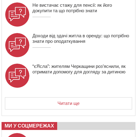
13:40
На Кам’янщині сталася масштабна пожежа
Не вистачає стажу для пенсії: як його
сміттєзвалища
докупити та що потрібно знати
Доходи від здачі житла в оренду: що потрібно
знати про оподаткування
“єЯсла”: жителям Черкащини роз’яснили, як
отримати допомогу для догляду за дитиною
Читати ще
МИ У СОЦМЕРЕЖАХ