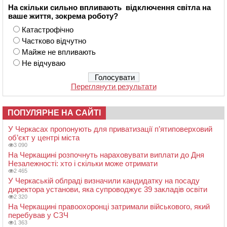
На скільки сильно впливають відключення світла на
ваше життя, зокрема роботу?
Катастрофічно
Частково відчутно
Майже не впливають
Не відчуваю
Переглянути результати
ПОПУЛЯРНЕ НА САЙТІ
У Черкасах пропонують для приватизації п’ятиповерховий
об’єкт у центрі міста
3 090
На Черкащині розпочнуть нараховувати виплати до Дня
Незалежності: хто і скільки може отримати
2 465
У Черкаській облраді визначили кандидатку на посаду
директора установи, яка супроводжує 39 закладів освіти
2 320
На Черкащині правоохоронці затримали військового, який
перебував у СЗЧ
1 363