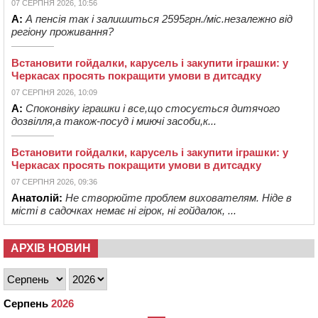
07 СЕРПНЯ 2026, 10:56
А:
А пенсія так і залишиться 2595грн./міс.незалежно від
регіону проживання?
Встановити гойдалки, карусель і закупити іграшки: у
Черкасах просять покращити умови в дитсадку
07 СЕРПНЯ 2026, 10:09
А:
Споконвіку іграшки і все,що стосується дитячого
дозвілля,а також-посуд і миючі засоби,к...
Встановити гойдалки, карусель і закупити іграшки: у
Черкасах просять покращити умови в дитсадку
07 СЕРПНЯ 2026, 09:36
Анатолій:
Не створюйте проблем вихователям. Ніде в
місті в садочках немає ні гірок, ні гойдалок, ...
АРХІВ НОВИН
Серпень
2026