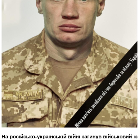
На російсько-українській війні загинув військовий із