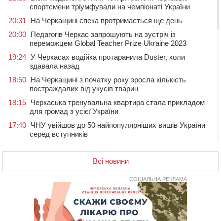
спортсмени тріумфували на чемпіонаті України
20:31
На Черкащині спека протримається ще день
20:00
Педагогів Черкас запрошують на зустріч із
переможцем Global Teacher Prize Ukraine 2023
19:24
У Черкасах водійка протаранила Duster, коли
здавала назад
18:50
На Черкащині з початку року зросла кількість
постраждалих від укусів тварин
18:15
Черкаська тренувальна квартира стала прикладом
для громад з усієї України
17:40
ЧНУ увійшов до 50 найпопулярніших вишів України
серед вступників
17:07
На Хімселищі у Черкасах облаштували новий
контейнерний майданчик
Всі новини
16:32
Без розтину грудної клітки: у Черкасах 75-річній
пацієнтці замінили аортальний клапан
СОЦІАЛЬНА РЕКЛАМА
16:00
У Черкаському онкоцентрі встановили сонячну
електростанцію за понад пів мільйона гривень
15:30
У Київській області прощаються з полеглим на