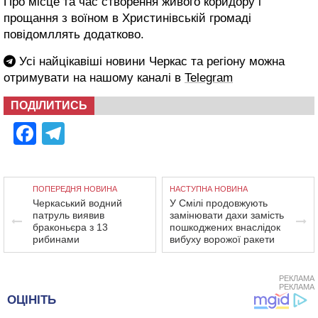
Про місце та час створення живого коридору і
прощання з воїном в Христинівській громаді
повідомллять додатково.
Усі найцікавіші новини Черкас та регіону можна
отримувати на нашому каналі в
Telegram
ПОДІЛИТИСЬ
Facebook
Telegram
ПОПЕРЕДНЯ НОВИНА
НАСТУПНА НОВИНА
Черкаський водний
У Смілі продовжують
патруль виявив
замінювати дахи замість
браконьєра з 13
пошкоджених внаслідок
рибинами
вибуху ворожої ракети
РЕКЛАМА
РЕКЛАМА