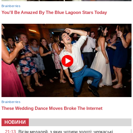
НОВИНИ
21:13
Вісім медалей, з яких чотири золоті: черкаські