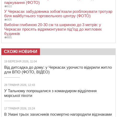
паркування (ФОТО)
910
У Черкасах забудовника зобов’язали розблокувати тротуар
біля майбутнього торговельного центру (ФОТО)
905
Вибоїни глибиною 20-30 см та шириною до 3 метрів: у
Черкасах просять відремонтувати під’їзд до житлових
будинків
885
СХОЖІ НОВИНИ
19 БЕРЕЗНЯ 2026, 11:04
Від дитсадка до дому: у Черкасах урочисто відкрили житло
для ВПО (ФОТО, ВІДЕО)
28 ТРАВНЯ 2026, 12:43
У Тальному попрощалися з командиром відділення
морської піхоти
17 ТРАВНЯ 2026, 15:24
В Умані трьох захисників посмертно нагородили відзнаками