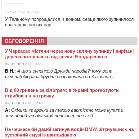
15 КВІТНЯ 2026, 13:20
У Тальному попрощалися із воїном, серце якого зупинилося
внаслідок важких пор...
ОБГОВОРЕННЯ
У Черкасах містяни через нову скляну зупинку і вирізані
дерева потерпають від спеки: Бондаренко о...
06 СЕРПНЯ 2026, 15:23
В.Н.:
А що з зупинкою Дружби народів?Чому вона
скляна(обідрана,брудна,розрахована на 3 людини...
Від 80 гривень за кілограм: в Україні прогнозують
стрибок цін на гречку
06 СЕРПНЯ 2026, 12:48
А:
Скільки кг гречки за такою вартістю може купити
звичайний український пенсіонер чи особ...
На черкаській дамбі загинув водій BMW, зіткнувшись на
зустрічній смузі із вантажівкою