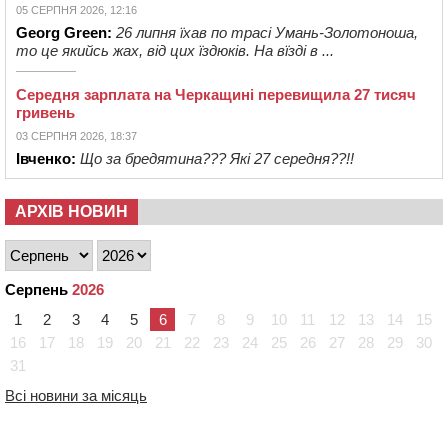
05 СЕРПНЯ 2026, 12:16
Georg Green:
26 липня їхав по трасі Умань-Золотоноша,
то це якийсь жах, від цих їздюків. На вїзді в ...
Середня зарплата на Черкащині перевищила 27 тисяч
гривень
03 СЕРПНЯ 2026, 18:37
Івченко:
Що за бредятина??? Які 27 середня??!!
АРХІВ НОВИН
Серпень
2026
1
2
3
4
5
6
7
8
9
10
11
12
13
14
15
16
17
18
19
20
21
22
23
24
25
26
27
28
29
30
31
Всі новини за місяць