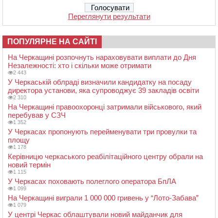
Переглянути результати
ПОПУЛЯРНЕ НА САЙТІ
На Черкащині розпочнуть нараховувати виплати до Дня
Незалежності: хто і скільки може отримати
2 443
У Черкаській облраді визначили кандидатку на посаду
директора установи, яка супроводжує 39 закладів освіти
2 310
На Черкащині правоохоронці затримали військового, який
перебував у СЗЧ
1 352
У Черкасах пропонують перейменувати три провулки та
площу
1 178
Керівницю черкаського реабілітаційного центру обрали на
новий термін
1 115
У Черкасах поховають полеглого оператора БпЛА
1 099
На Черкащині виграли 1 000 000 гривень у “Лото-Забава”
1 079
У центрі Черкас облаштували новий майданчик для