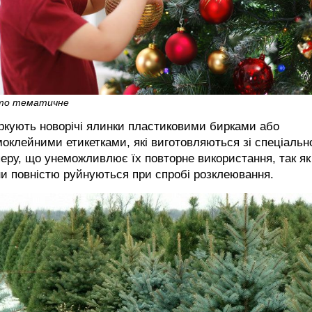
то тематичне
ркують новорічі ялинки пластиковими бирками або
оклейними етикетками, які виготовляються зі спеціальн
еру, що унеможливлює їх повторне використання, так як
и повністю руйнуються при спробі розклеювання.