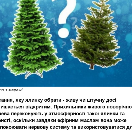
о з мережі
тання, яку ялинку обрати - живу чи штучну досі
лишається відкритим. Прихильники живого новорічно
рева переконують у атмосферності такої ялинки та
ристі, оскільки завдяки ефірним маслам вона може
спокоювати нервову систему та використовуватися д