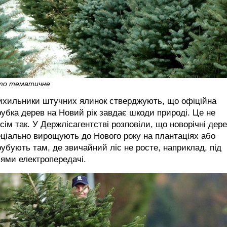
то тематичне
ихильники штучних ялинок стверджують, що офіційна
убка дерев на Новий рік завдає шкоди природі. Це не
сім так. У Держлісагентстві розповіли, що новорічні дер
ціально вирощують до Нового року на плантаціях або
убують там, де звичайний ліс не росте, наприклад, під
іями електропередачі.