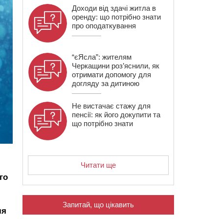
Доходи від здачі житла в
оренду: що потрібно знати
про оподаткування
“єЯсла”: жителям
Черкащини роз’яснили, як
отримати допомогу для
догляду за дитиною
Не вистачає стажу для
пенсії: як його докупити та
що потрібно знати
Читати ще
го
Запитай, що цікавить
ля