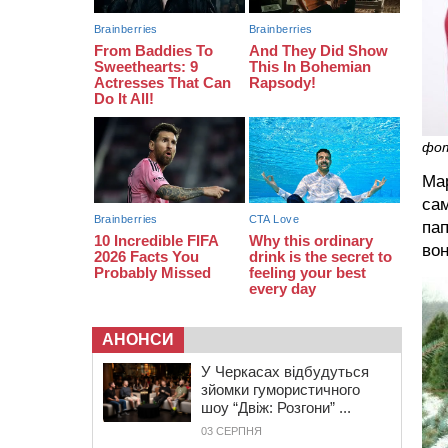
08:22
“На щиті” у Чорнобаївську
громаду повертається полеглий
біля Кліщіївки воїн
07:30
Понад 968 мільйонів гривень
земельного податку сплатили на
Черкащині
фо
Ма
сам
пап
вон
АНОНСИ
У Черкасах відбудуться
зйомки гумористичного
шоу “Двіж: Розгони” ...
03 СЕРПНЯ