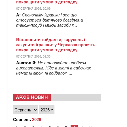
покращити умови в дитсадку
07 СЕРПНЯ 2026, 10:09
А:
Споконвіку іграшки і все,що
стосується дитячого дозвілля,а
також-посуд і миючі засоби,к...
Встановити гойдалки, карусель і
закупити іграшки: у Черкасах просять
покращити умови в дитсадку
07 СЕРПНЯ 2026, 09:36
Анатолій:
Не створюйте проблем
вихователям. Ніде в місті в садочках
немає ні гірок, ні гойдалок, ...
АРХІВ НОВИН
Серпень
2026