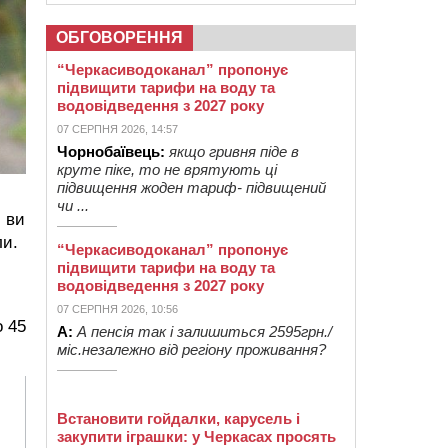
ОБГОВОРЕННЯ
“Черкасиводоканал” пропонує
підвищити тарифи на воду та
водовідведення з 2027 року
07 СЕРПНЯ 2026, 14:57
Чорнобаївець:
якщо гривня піде в
круте піке, то не врятують ці
підвищення жоден тариф- підвищений
чи ...
і ви
ли.
“Черкасиводоканал” пропонує
підвищити тарифи на воду та
водовідведення з 2027 року
07 СЕРПНЯ 2026, 10:56
о 45
А:
А пенсія так і залишиться 2595грн./
міс.незалежно від регіону проживання?
Встановити гойдалки, карусель і
закупити іграшки: у Черкасах просять