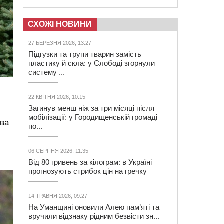
СХОЖІ НОВИНИ
27 БЕРЕЗНЯ 2026, 13:27
Підгузки та трупи тварин замість
пластику й скла: у Слободі згорнули
систему ...
22 КВІТНЯ 2026, 10:15
Загинув менш ніж за три місяці після
мобілізації: у Городищенській громаді
ева
по...
06 СЕРПНЯ 2026, 11:35
Від 80 гривень за кілограм: в Україні
прогнозують стрибок цін на гречку
14 ТРАВНЯ 2026, 09:27
На Уманщині оновили Алею пам’яті та
вручили відзнаку рідним безвісти зн...