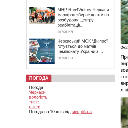
MHP Run4Victory Черкаси
марафон збирає кошти на
розбудову Центру
реабілітації...
28 ЛИПНЯ
Черкаський МСК “Дніпро”
готується до матчів
фо
чемпіонату України з ...
Пр
28 ЛИПНЯ
вир
зов
спе
ПОГОДА
вир
Погода
лін
Черкаси
вологість:
тиск:
вітер:
Погода на 10 днів від
sinoptik.ua