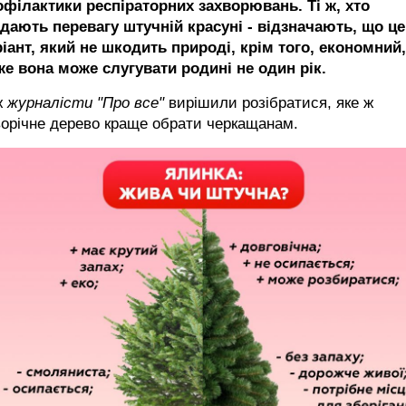
офілактики респіраторних захворювань. Ті ж, хто
ддають перевагу штучній красуні - відзначають, що це
іант, який не шкодить природі, крім того, економний,
же вона може слугувати родині не один рік.
ж
журналісти "Про все"
вирішили розібратися, яке ж
орічне дерево краще обрати черкащанам.