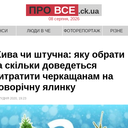
ПРО
ВСЕ
.ck.ua
08 серпня, 2026
НСИ
ЛЮДИ В ЧЕ
ФОТОРЕПОРТАЖ
РІЗНЕ
ива чи штучна: яку обрати
а скільки доведеться
итратити черкащанам на
оворічну ялинку
РУДНЯ 2020, 19:23