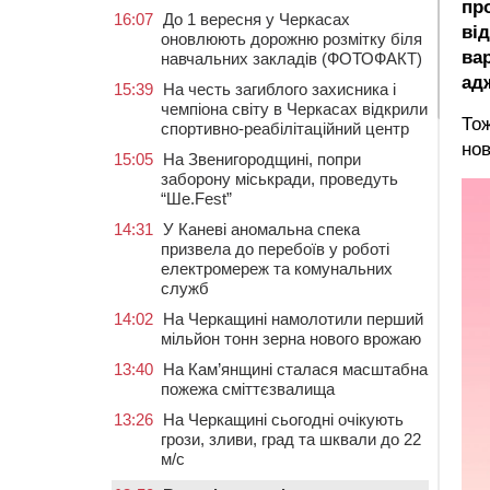
пр
16:07
До 1 вересня у Черкасах
ві
оновлюють дорожню розмітку біля
вар
навчальних закладів (ФОТОФАКТ)
ад
15:39
На честь загиблого захисника і
чемпіона світу в Черкасах відкрили
То
спортивно-реабілітаційний центр
нов
15:05
На Звенигородщині, попри
заборону міськради, проведуть
“Ше.Fest”
14:31
У Каневі аномальна спека
призвела до перебоїв у роботі
електромереж та комунальних
служб
14:02
На Черкащині намолотили перший
мільйон тонн зерна нового врожаю
13:40
На Кам’янщині сталася масштабна
пожежа сміттєзвалища
13:26
На Черкащині сьогодні очікують
грози, зливи, град та шквали до 22
м/с