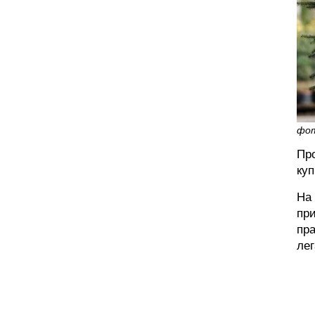
фо
Про
куп
На 
при
пра
лег