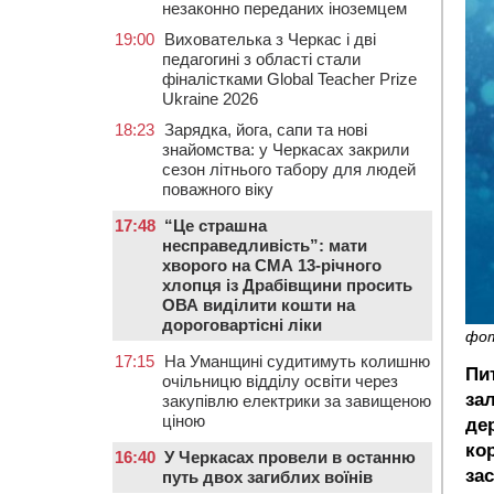
незаконно переданих іноземцем
19:00
Вихователька з Черкас і дві
педагогині з області стали
фіналістками Global Teacher Prize
Ukraine 2026
18:23
Зарядка, йога, сапи та нові
знайомства: у Черкасах закрили
сезон літнього табору для людей
поважного віку
17:48
“Це страшна
несправедливість”: мати
хворого на СМА 13-річного
хлопця із Драбівщини просить
ОВА виділити кошти на
дороговартісні ліки
фот
17:15
На Уманщині судитимуть колишню
Пи
очільницю відділу освіти через
за
закупівлю електрики за завищеною
ціною
де
ко
16:40
У Черкасах провели в останню
за
путь двох загиблих воїнів