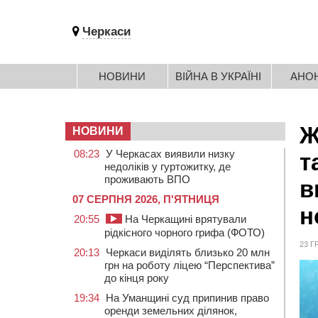
Черкаси
НОВИНИ
ВІЙНА В УКРАЇНІ
АНО
Ж
НОВИНИ
08:23
У Черкасах виявили низку
т
недоліків у гуртожитку, де
проживають ВПО
в
07 СЕРПНЯ 2026, П'ЯТНИЦЯ
н
20:55
На Черкащині врятували
рідкісного чорного грифа (ФОТО)
23 Г
20:13
Черкаси виділять близько 20 млн
грн на роботу ліцею “Перспектива”
до кінця року
19:34
На Уманщині суд припинив право
оренди земельних ділянок,