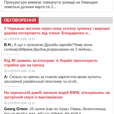
Прокуратура вимагає повернути громаді на Уманщині
земельні ділянки вартістю 2...
ОБГОВОРЕННЯ
У Черкасах містяни через нову скляну зупинку і вирізані
дерева потерпають від спеки: Бондаренко о...
06 СЕРПНЯ 2026, 15:23
В.Н.:
А що з зупинкою Дружби народів?Чому вона
скляна(обідрана,брудна,розрахована на 3 людини...
Від 80 гривень за кілограм: в Україні прогнозують
стрибок цін на гречку
06 СЕРПНЯ 2026, 12:48
А:
Скільки кг гречки за такою вартістю може купити
звичайний український пенсіонер чи особ...
На черкаській дамбі загинув водій BMW, зіткнувшись на
зустрічній смузі із вантажівкою
05 СЕРПНЯ 2026, 12:16
Georg Green:
26 липня їхав по трасі Умань-Золотоноша,
то це якийсь жах, від цих їздюків. На вїзді в ...