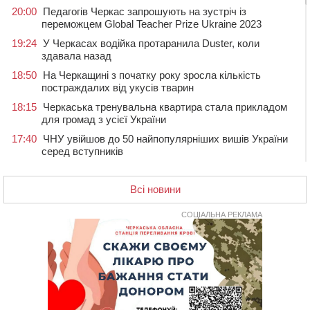
20:00
Педагогів Черкас запрошують на зустріч із
переможцем Global Teacher Prize Ukraine 2023
19:24
У Черкасах водійка протаранила Duster, коли
здавала назад
18:50
На Черкащині з початку року зросла кількість
постраждалих від укусів тварин
18:15
Черкаська тренувальна квартира стала прикладом
для громад з усієї України
17:40
ЧНУ увійшов до 50 найпопулярніших вишів України
серед вступників
17:07
На Хімселищі у Черкасах облаштували новий
контейнерний майданчик
Всі новини
16:32
Без розтину грудної клітки: у Черкасах 75-річній
пацієнтці замінили аортальний клапан
СОЦІАЛЬНА РЕКЛАМА
16:00
У Черкаському онкоцентрі встановили сонячну
електростанцію за понад пів мільйона гривень
15:30
У Київській області прощаються з полеглим на
фронті жителем Монастирищини
14:53
У Черкасах містяни через нову скляну зупинку і