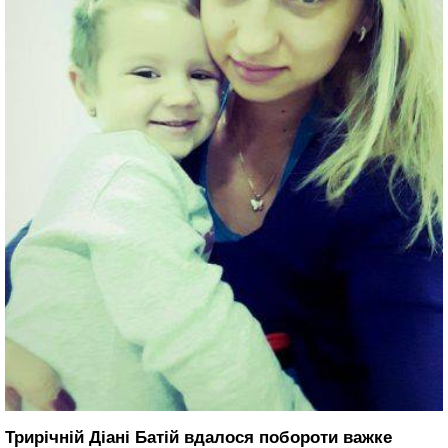
Трирічній Діані Батій вдалося побороти важке