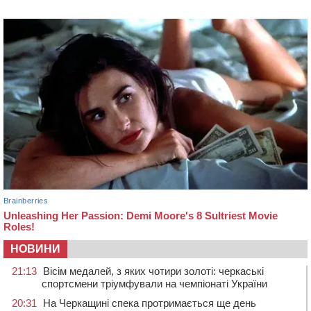
НОВИНИ
21:13
Вісім медалей, з яких чотири золоті: черкаські
спортсмени тріумфували на чемпіонаті України
20:31
На Черкащині спека протримається ще день