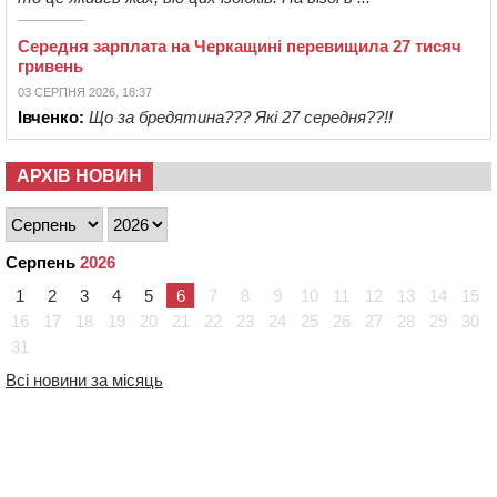
Середня зарплата на Черкащині перевищила 27 тисяч
гривень
03 СЕРПНЯ 2026, 18:37
Івченко:
Що за бредятина??? Які 27 середня??!!
АРХІВ НОВИН
Серпень
2026
1
2
3
4
5
6
7
8
9
10
11
12
13
14
15
16
17
18
19
20
21
22
23
24
25
26
27
28
29
30
31
Всі новини за місяць