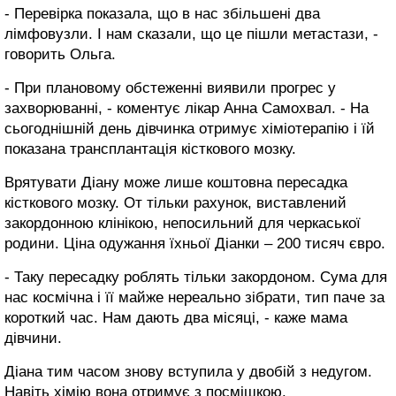
- Перевірка показала, що в нас збільшені два
лімфовузли. І нам сказали, що це пішли метастази, -
говорить Ольга.
- При плановому обстеженні виявили прогрес у
захворюванні, - коментує лікар Анна Самохвал. - На
сьогоднішній день дівчинка отримує хіміотерапію і їй
показана трансплантація кісткового мозку.
Врятувати Діану може лише коштовна пересадка
кісткового мозку. От тільки рахунок, виставлений
закордонною клінікою, непосильний для черкаської
родини. Ціна одужання їхньої Діанки – 200 тисяч євро.
- Таку пересадку роблять тільки закордоном. Сума для
нас космічна і її майже нереально зібрати, тип паче за
короткий час. Нам дають два місяці, - каже мама
дівчини.
Діана тим часом знову вступила у двобій з недугом.
Навіть хімію вона отримує з посмішкою.