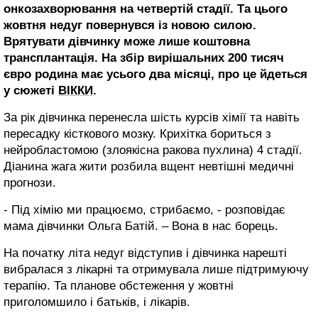
онкозахворювання на четвертій стадії. Та цього
жовтня недуг повернувся із новою силою.
Врятувати дівчинку може лише коштовна
трансплантація. На збір вирішальних 200 тисяч
євро родина має усього два місяці, про це йдеться
у сюжеті
ВІККИ
.
За рік дівчинка перенесла шість курсів хімії та навіть
пересадку кісткового мозку. Крихітка бориться з
нейробластомою (злоякісна ракова пухлина) 4 стадії.
Діанина жага жити розбила вщент невтішні медичні
прогнози.
- Під хімію ми працюємо, стрибаємо, - розповідає
мама дівчинки Ольга Батій. – Вона в нас борець.
На початку літа недуг відступив і дівчинка нарешті
вибралася з лікарні та отримувала лише підтримуючу
терапію. Та планове обстеження у жовтні
приголомшило і батьків, і лікарів.