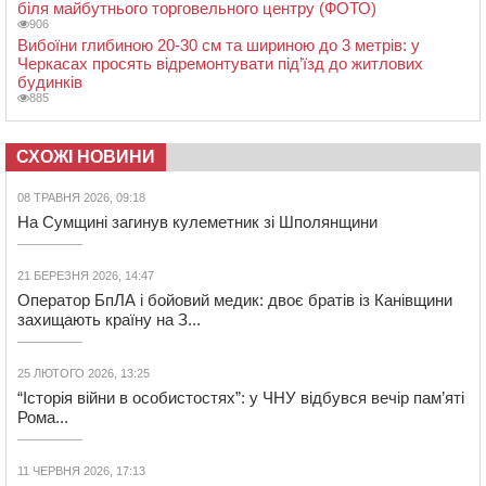
біля майбутнього торговельного центру (ФОТО)
906
Вибоїни глибиною 20-30 см та шириною до 3 метрів: у
Черкасах просять відремонтувати під’їзд до житлових
будинків
885
СХОЖІ НОВИНИ
08 ТРАВНЯ 2026, 09:18
На Сумщині загинув кулеметник зі Шполянщини
21 БЕРЕЗНЯ 2026, 14:47
Оператор БпЛА і бойовий медик: двоє братів із Канівщини
захищають країну на З...
25 ЛЮТОГО 2026, 13:25
“Історія війни в особистостях”: у ЧНУ відбувся вечір пам’яті
Рома...
11 ЧЕРВНЯ 2026, 17:13