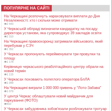
ПОПУЛЯРНЕ НА САЙТІ
На Черкащині розпочнуть нараховувати виплати до Дня
Незалежності: хто і скільки може отримати
2 443
У Черкаській облраді визначили кандидатку на посаду
директора установи, яка супроводжує 39 закладів освіти
2 310
На Черкащині правоохоронці затримали військового, який
перебував у СЗЧ
1 352
У Черкасах пропонують перейменувати три провулки та
площу
1 178
Керівницю черкаського реабілітаційного центру обрали на
новий термін
1 115
У Черкасах поховають полеглого оператора БпЛА
1 099
На Черкащині виграли 1 000 000 гривень у “Лото-Забава”
1 079
У центрі Черкас облаштували новий майданчик для
паркування (ФОТО)
910
У Черкасах забудовника зобов’язали розблокувати тротуар