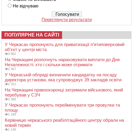
Не відчуваю
Переглянути результати
ПОПУЛЯРНЕ НА САЙТІ
У Черкасах пропонують для приватизації п’ятиповерховий
об’єкт у центрі міста
3 862
На Черкащині розпочнуть нараховувати виплати до Дня
Незалежності: хто і скільки може отримати
2 467
У Черкаській облраді визначили кандидатку на посаду
директора установи, яка супроводжує 39 закладів освіти
2 321
На Черкащині правоохоронці затримали військового, який
перебував у СЗЧ
1 366
У Черкасах пропонують перейменувати три провулки та
площу
1 189
Керівницю черкаського реабілітаційного центру обрали на
новий термін
1 140