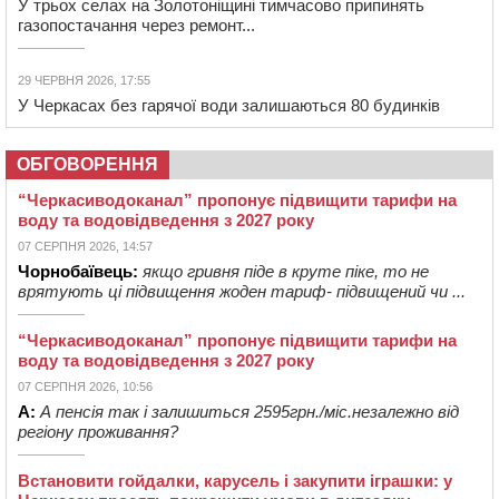
У трьох селах на Золотоніщині тимчасово припинять
газопостачання через ремонт...
29 ЧЕРВНЯ 2026, 17:55
У Черкасах без гарячої води залишаються 80 будинків
ОБГОВОРЕННЯ
“Черкасиводоканал” пропонує підвищити тарифи на
воду та водовідведення з 2027 року
07 СЕРПНЯ 2026, 14:57
Чорнобаївець:
якщо гривня піде в круте піке, то не
врятують ці підвищення жоден тариф- підвищений чи ...
“Черкасиводоканал” пропонує підвищити тарифи на
воду та водовідведення з 2027 року
07 СЕРПНЯ 2026, 10:56
А:
А пенсія так і залишиться 2595грн./міс.незалежно від
регіону проживання?
Встановити гойдалки, карусель і закупити іграшки: у