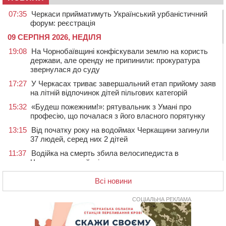
07:35
Черкаси прийматимуть Український урбаністичний
форум: реєстрація
09 СЕРПНЯ 2026, НЕДІЛЯ
19:08
На Чорнобаївщині конфіскували землю на користь
держави, але оренду не припинили: прокуратура
звернулася до суду
17:27
У Черкасах триває завершальний етап прийому заяв
на літній відпочинок дітей пільгових категорій
15:32
«Будеш пожежним!»: рятувальник з Умані про
професію, що почалася з його власного порятунку
13:15
Від початку року на водоймах Черкащини загинули
37 людей, серед них 2 дітей
11:37
Водійка на смерть збила велосипедиста в
Черкаському районі
09:59
Напав на собаку з палицею та намагався наїхати на
Всі новини
іншу тварину: на Уманщині поліція відкрила
кримінальне провадження
СОЦІАЛЬНА РЕКЛАМА
08:44
Безкоштовне харчування, укриття та STEM: Черкаси
готують освітню галузь до нового навчального року