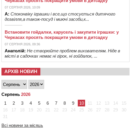
Черкасах просять покращити умови в дитсадку
07 СЕРПНЯ 2026, 10:09
А:
Споконвіку іграшки і все,що стосується дитячого
дозвілля,а також-посуд і миючі засоби,к...
Встановити гойдалки, карусель і закупити іграшки: у
Черкасах просять покращити умови в дитсадку
07 СЕРПНЯ 2026, 09:36
Анатолій:
Не створюйте проблем вихователям. Ніде в
місті в садочках немає ні гірок, ні гойдалок, ...
АРХІВ НОВИН
Серпень
2026
1
2
3
4
5
6
7
8
9
10
11
12
13
14
15
16
17
18
19
20
21
22
23
24
25
26
27
28
29
30
31
Всі новини за місяць