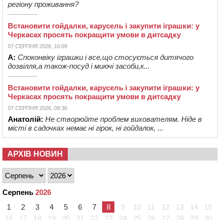
регіону проживання?
Встановити гойдалки, карусель і закупити іграшки: у
Черкасах просять покращити умови в дитсадку
07 СЕРПНЯ 2026, 10:09
А:
Споконвіку іграшки і все,що стосується дитячого
дозвілля,а також-посуд і миючі засоби,к...
Встановити гойдалки, карусель і закупити іграшки: у
Черкасах просять покращити умови в дитсадку
07 СЕРПНЯ 2026, 09:36
Анатолій:
Не створюйте проблем вихователям. Ніде в
місті в садочках немає ні гірок, ні гойдалок, ...
АРХІВ НОВИН
Серпень
2026
1
2
3
4
5
6
7
8
9
10
11
12
13
14
15
16
17
18
19
20
21
22
23
24
25
26
27
28
29
30