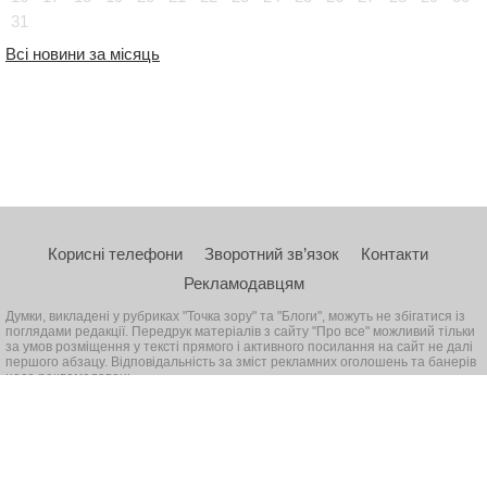
31
Всі новини за місяць
Корисні телефони
Зворотний зв’язок
Контакти
Рекламодавцям
Думки, викладені у рубриках "Точка зору" та "Блоги", можуть не збігатися із
поглядами редакції. Передрук матеріалів з сайту "Про все" можливий тільки
за умов розміщення у тексті прямого і активного посилання на сайт не далі
першого абзацу. Відповідальність за зміст рекламних оголошень та банерів
несе рекламодавець
© 2026, Всі права захищені