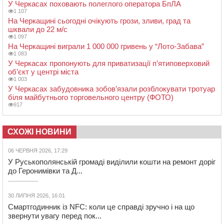
У Черкасах поховають полеглого оператора БпЛА
1 107
На Черкащині сьогодні очікують грози, зливи, град та
шквали до 22 м/с
1 097
На Черкащині виграли 1 000 000 гривень у “Лото-Забава”
1 083
У Черкасах пропонують для приватизації п’ятиповерховий
об’єкт у центрі міста
1 003
У Черкасах забудовника зобов’язали розблокувати тротуар
біля майбутнього торговельного центру (ФОТО)
917
СХОЖІ НОВИНИ
06 ЧЕРВНЯ 2026, 17:29
У Руськополянській громаді виділили кошти на ремонт доріг
до Геронимівки та Д...
30 ЛИПНЯ 2026, 16:01
Смартгодинник із NFC: коли це справді зручно і на що
звернути увагу перед пок...