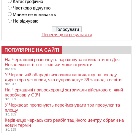
Катастрофічно
Частково відчутно
Майже не впливають
Не відчуваю
Переглянути результати
ПОПУЛЯРНЕ НА САЙТІ
На Черкащині розпочнуть нараховувати виплати до Дня
Незалежності: хто і скільки може отримати
2 456
У Черкаській облраді визначили кандидатку на посаду
директора установи, яка супроводжує 39 закладів освіти
2 317
На Черкащині правоохоронці затримали військового, який
перебував у СЗЧ
1 359
У Черкасах пропонують перейменувати три провулки та
площу
1 185
Керівницю черкаського реабілітаційного центру обрали на
новий термін
1 135