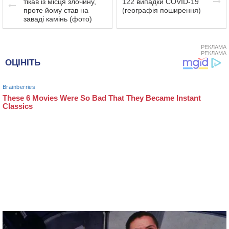
тікав із місця злочину,
122 випадки COVID-19
проте йому став на
(географія поширення)
заваді камінь (фото)
РЕКЛАМА
РЕКЛАМА