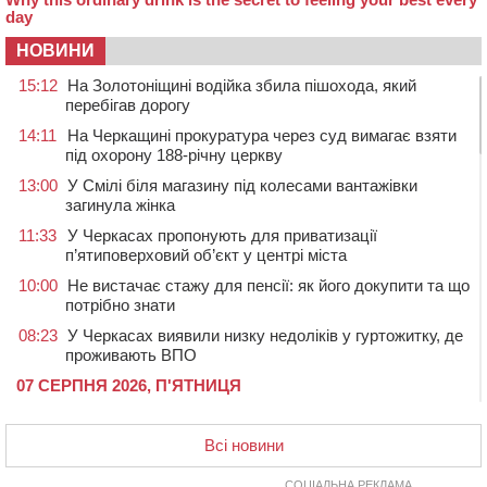
НОВИНИ
15:12
На Золотоніщині водійка збила пішохода, який
перебігав дорогу
14:11
На Черкащині прокуратура через суд вимагає взяти
під охорону 188-річну церкву
13:00
У Смілі біля магазину під колесами вантажівки
загинула жінка
11:33
У Черкасах пропонують для приватизації
п’ятиповерховий об’єкт у центрі міста
10:00
Не вистачає стажу для пенсії: як його докупити та що
потрібно знати
08:23
У Черкасах виявили низку недоліків у гуртожитку, де
проживають ВПО
07 СЕРПНЯ 2026, П'ЯТНИЦЯ
20:55
На Черкащині врятували рідкісного чорного грифа
(ФОТО)
Всі новини
20:13
Черкаси виділять близько 20 млн грн на роботу
ліцею “Перспектива” до кінця року
СОЦІАЛЬНА РЕКЛАМА