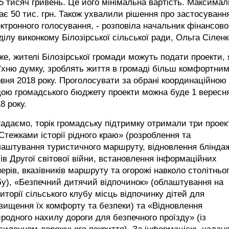
5 тисяч гривень. Це його мінімальна вартість. Максима
ає 50 тис. грн. Також ухвалили рішення про застосуванн
ктронного голосування, - розповіла начальник фінансово
ділу виконкому Білозірської сільської ради, Ольга Сіленк
е, жителі Білозірської громади можуть подати проекти, я
їхню думку, зроблять життя в громаді більш комфортним
вня 2018 року. Проголосувати за обрані координаційною
дою громадського бюджету проекти можна буде 1 вересн
8 року.
адаємо, торік громадську підтримку отримали три проек
Стежками історії рідного краю» (розроблення та
лаштування туристичного маршруту, відновлення блінда
ів Другої світової війни, встановлення інформаційних
ерів, вказівників маршруту та огорожі навколо столітньо
у), «Безпечний дитячий відпочинок» (облаштування на
иторії сільського клубу місць відпочинку дітей для
вищення їх комфорту та безпеки) та «Відновлення
родного нахилу дороги для безпечного проїзду» (із