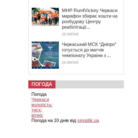
MHP Run4Victory Черкаси
марафон збирає кошти на
розбудову Центру
реабілітації...
28 ЛИПНЯ
Черкаський МСК “Дніпро”
готується до матчів
чемпіонату України з ...
28 ЛИПНЯ
ПОГОДА
Погода
Черкаси
вологість:
тиск:
вітер:
Погода на 10 днів від
sinoptik.ua