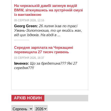
На черкаській дамбі загинув водій
BMW, зіткнувшись на зустрічній смузі
із вантажівкою
05 СЕРПНЯ 2026, 12:16
Georg Green:
26 липня їхав по трасі
Умань-Золотоноша, то це якийсь жах,
від цих їздюків. На вїзді в ...
Середня зарплата на Черкащині
перевищила 27 тисяч гривень
03 СЕРПНЯ 2026, 18:37
Івченко:
Що за бредятина??? Які 27
середня??!!
АРХІВ НОВИН