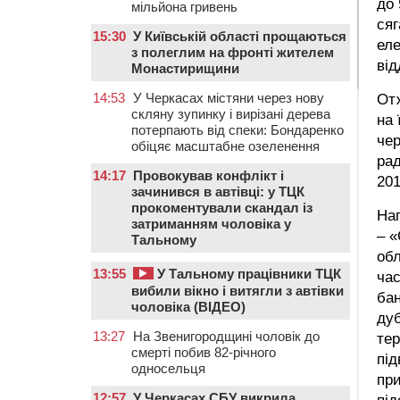
до 
мільйона гривень
сяг
15:30
У Київській області прощаються
еле
з полеглим на фронті жителем
від
Монастирищини
14:53
У Черкасах містяни через нову
Отж
скляну зупинку і вирізані дерева
на 
потерпають від спеки: Бондаренко
чер
обіцяє масштабне озеленення
ра
14:17
Провокував конфлікт і
201
зачинився в автівці: у ТЦК
прокоментували скандал із
Наг
затриманням чоловіка у
– «
Тальному
об
13:55
У Тальному працівники ТЦК
час
вибили вікно і витягли з автівки
бан
чоловіка (ВІДЕО)
дуб
13:27
На Звенигородщині чоловік до
тер
смерті побив 82-річного
під
односельця
при
12:57
У Черкасах СБУ викрила