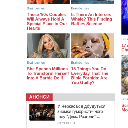
бронзу чемпіонату України
08:57
На Уманщині підрядника
зобов’язали сплатити понад 670
тис грн штрафу за незаконні зміни
до договору
08:20
Обрано претендента на посаду
директора Мокрокалигірського
психоневрологічного інтернату
АНОНСИ
У Черкасах відбудуться
зйомки гумористичного
шоу “Двіж: Розгони” ...
03 СЕРПНЯ