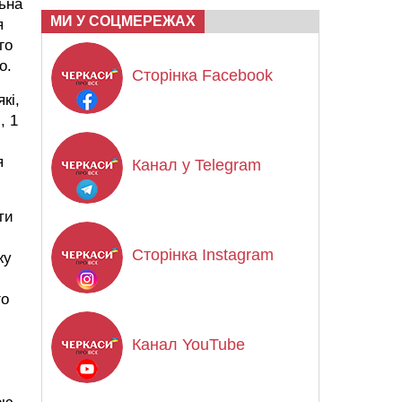
льна
МИ У СОЦМЕРЕЖАХ
я
го
о.
Сторінка Facebook
кі,
, 1
я
Канал у Telegram
ти
Сторінка Instagram
жу
го
Канал YouTube