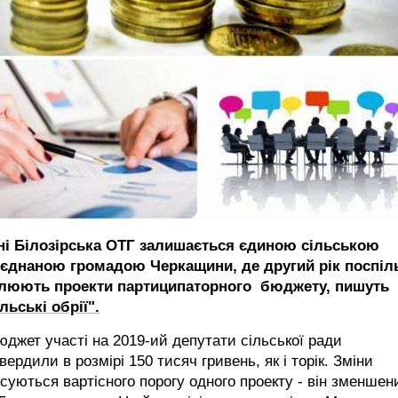
ні Білозірська ОТГ залишається єдиною сільською
’єднаною громадою Черкащини, де другий рік поспіл
ілюють проекти партиципаторного бюджету, пишуть
льські обрії".
юджет участі на 2019-ий депутати сільської ради
вердили в розмірі 150 тисяч гривень, як і торік. Зміни
суються вартісного порогу одного проекту - він зменшен