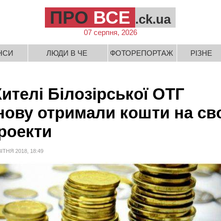
ПРО
ВСЕ
.ck.ua
07 серпня, 2026
НСИ
ЛЮДИ В ЧЕ
ФОТОРЕПОРТАЖ
РІЗНЕ
ителі Білозірської ОТГ
нову отримали кошти на св
роекти
ВІТНЯ 2018, 18:49