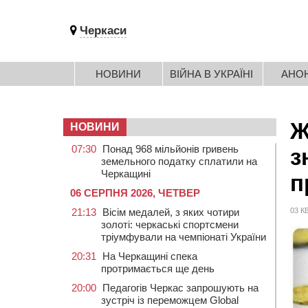
Черкаси
НОВИНИ
ВІЙНА В УКРАЇНІ
АНО
Ж
НОВИНИ
07:30
Понад 968 мільйонів гривень
з
земельного податку сплатили на
Черкащині
п
06 СЕРПНЯ 2026, ЧЕТВЕР
21:13
Вісім медалей, з яких чотири
03 К
золоті: черкаські спортсмени
тріумфували на чемпіонаті України
20:31
На Черкащині спека
протримається ще день
20:00
Педагогів Черкас запрошують на
зустріч із переможцем Global