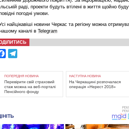
силенням дорожнього покриття). За інформацією, надан
ільській раді, проекти будуть втілені в життя щойно буду
повідні погодні умови.
сі найцікавіші новини Черкас та регіону можна отримув
 нашому каналі в
Telegram
ОДІЛИТИСЬ
Facebook
Telegram
ПОПЕРЕДНЯ НОВИНА
НАСТУПНА НОВИНА
Перевірити свій страховий
На Черкащині розпочалася
стаж можна на веб-порталі
операція «Нерест 2018»
Пенсійного фонду
РЕК
РЕК