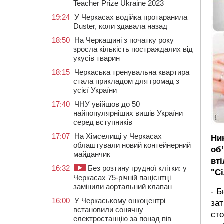
Teacher Prize Ukraine 2023
19:24
У Черкасах водійка протаранила
Duster, коли здавала назад
18:50
На Черкащині з початку року
зросла кількість постраждалих від
укусів тварин
18:15
Черкаська тренувальна квартира
стала прикладом для громад з
усієї України
17:40
ЧНУ увійшов до 50
найпопулярніших вишів України
серед вступників
17:07
На Хімселищі у Черкасах
Ни
облаштували новий контейнерний
об
майданчик
вт
16:32
Без розтину грудної клітки: у
"Сі
Черкасах 75-річній пацієнтці
замінили аортальний клапан
- Б
16:00
У Черкаському онкоцентрі
зат
встановили сонячну
сто
електростанцію за понад пів