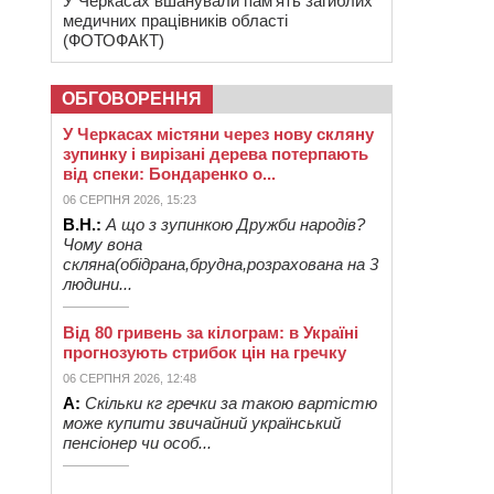
У Черкасах вшанували пам’ять загиблих
медичних працівників області
(ФОТОФАКТ)
ОБГОВОРЕННЯ
У Черкасах містяни через нову скляну
зупинку і вирізані дерева потерпають
від спеки: Бондаренко о...
06 СЕРПНЯ 2026, 15:23
В.Н.:
А що з зупинкою Дружби народів?
Чому вона
скляна(обідрана,брудна,розрахована на 3
людини...
Від 80 гривень за кілограм: в Україні
прогнозують стрибок цін на гречку
06 СЕРПНЯ 2026, 12:48
А:
Скільки кг гречки за такою вартістю
може купити звичайний український
пенсіонер чи особ...