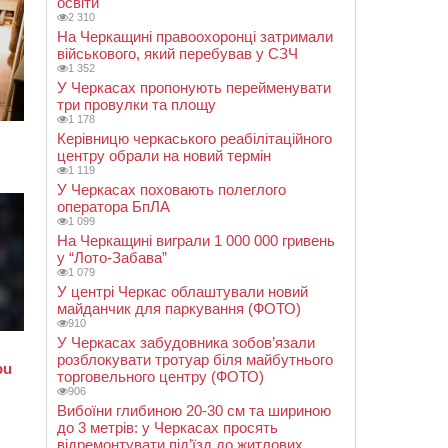
освіти
2 310
На Черкащині правоохоронці затримали
військового, який перебував у СЗЧ
1 352
У Черкасах пропонують перейменувати
три провулки та площу
1 178
Керівницю черкаського реабілітаційного
центру обрали на новий термін
1 119
У Черкасах поховають полеглого
оператора БпЛА
1 099
На Черкащині виграли 1 000 000 гривень
у “Лото-Забава”
1 079
У центрі Черкас облаштували новий
майданчик для паркування (ФОТО)
910
У Черкасах забудовника зобов’язали
розблокувати тротуар біля майбутнього
торговельного центру (ФОТО)
906
Вибоїни глибиною 20-30 см та шириною
до 3 метрів: у Черкасах просять
відремонтувати під’їзд до житлових