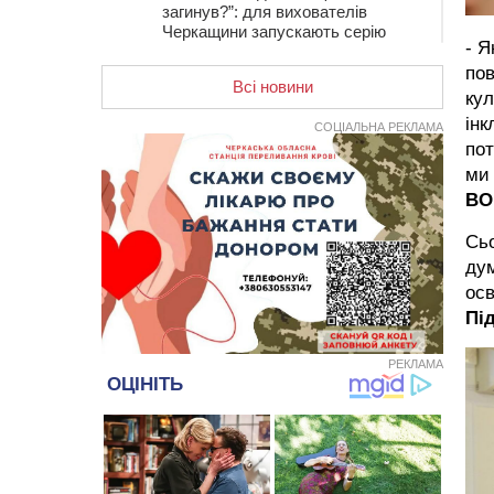
загинув?”: для вихователів
Черкащини запускають серію
- Я
унікальних тренінгів
пов
Всі новини
12:14
На Золотоніщині вже десяту
кул
добу гасять пожежу торфу
інк
СОЦІАЛЬНА РЕКЛАМА
11:35
Від 80 гривень за кілограм: в
пот
Україні прогнозують стрибок цін на
ми 
гречку
ВО
10:56
Захисника зі Звенигородщини,
який обороняв Авдіївку,
Сь
нагородили “Комбатантським
дум
хрестом”
осв
10:10
На Черкащині п’яний мотоцикліст
Пі
зіткнувся з мопедом: двоє людей у
лікарні
РЕКЛАМА
09:42
Ветерани МСК “Дніпро” вибороли
бронзу чемпіонату України
08:57
На Уманщині підрядника
зобов’язали сплатити понад 670
тис грн штрафу за незаконні зміни
до договору