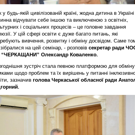
к у будь-якій цивілізованій країні, жодна дитина в Україні
инна відчувати себе іншою та виключеною з освітніх,
ьтурних і соціальних процесів – це головне завдання
люзії. У цій сфері освіти є дуже багато питань, які
ребують вивчення, розвитку і обміну досвідом. Саме то
зібралися на цей семінар, - розповів
секретар ради ЧО
 “ЧЕРКАЩАНИ” Олександр Коваленко.
огоднішня зустріч стала певною платформою для обміну
ками щодо проблем та їх вирішень у питанні інклюзивн
іти, зазначив
голова Черкаської обласної ради Анато
дгорний.