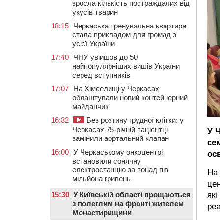
зросла кількість постраждалих від
укусів тварин
18:15
Черкаська тренувальна квартира
стала прикладом для громад з
усієї України
17:40
ЧНУ увійшов до 50
найпопулярніших вишів України
серед вступників
17:07
На Хімселищі у Черкасах
облаштували новий контейнерний
майданчик
16:32
Без розтину грудної клітки: у
Черкасах 75-річній пацієнтці
У 
замінили аортальний клапан
се
16:00
У Черкаському онкоцентрі
ос
встановили сонячну
електростанцію за понад пів
На 
мільйона гривень
цен
які
15:30
У Київській області прощаються
з полеглим на фронті жителем
реа
Монастирищини