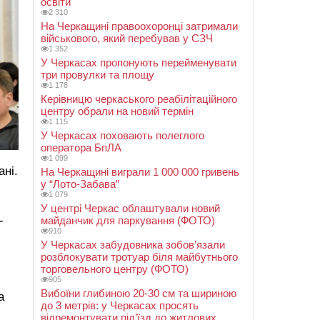
освіти
2 310
На Черкащині правоохоронці затримали
військового, який перебував у СЗЧ
1 352
У Черкасах пропонують перейменувати
три провулки та площу
1 178
Керівницю черкаського реабілітаційного
центру обрали на новий термін
1 115
У Черкасах поховають полеглого
оператора БпЛА
1 099
ані.
На Черкащині виграли 1 000 000 гривень
у “Лото-Забава”
1 079
У центрі Черкас облаштували новий
-
майданчик для паркування (ФОТО)
910
У Черкасах забудовника зобов’язали
розблокувати тротуар біля майбутнього
торговельного центру (ФОТО)
905
Вибоїни глибиною 20-30 см та шириною
а
до 3 метрів: у Черкасах просять
відремонтувати під’їзд до житлових