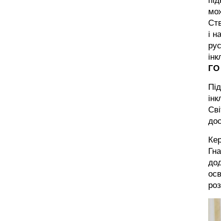
під
мож
Ст
і н
рус
інк
ГО
Під
інк
Сві
дос
Кер
Гна
дод
осв
роз