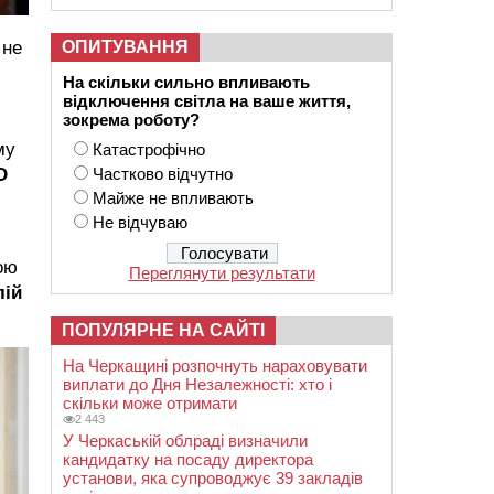
 не
ОПИТУВАННЯ
На скільки сильно впливають
відключення світла на ваше життя,
зокрема роботу?
му
Катастрофічно
О
Частково відчутно
Майже не впливають
Не відчуваю
ою
Переглянути результати
лій
ПОПУЛЯРНЕ НА САЙТІ
На Черкащині розпочнуть нараховувати
виплати до Дня Незалежності: хто і
скільки може отримати
2 443
У Черкаській облраді визначили
кандидатку на посаду директора
установи, яка супроводжує 39 закладів