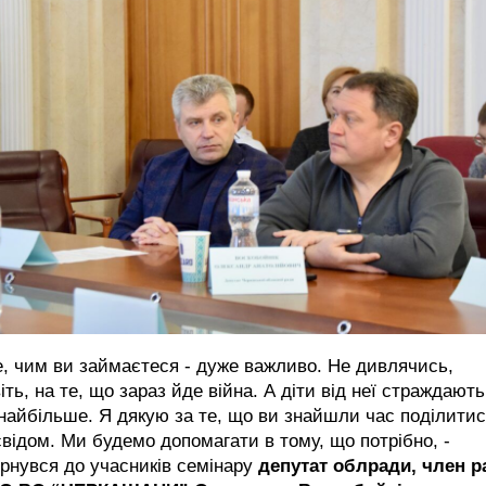
е, чим ви займаєтеся - дуже важливо. Не дивлячись,
іть, на те, що зараз йде війна. А діти від неї страждають
найбільше. Я дякую за те, що ви знайшли час поділити
відом. Ми будемо допомагати в тому, що потрібно, -
рнувся до учасників семінару
депутат облради, член р