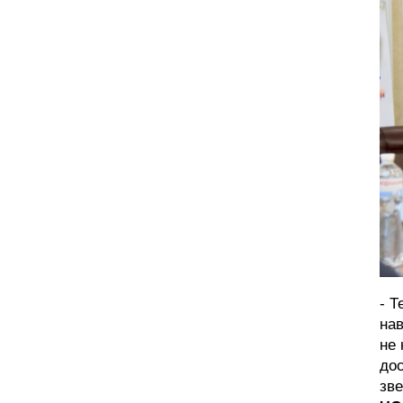
- Т
нав
не 
дос
зве