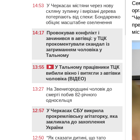
Сем
14:53
У Черкасах містяни через нову
орг
скляну зупинку і вирізані дерева
потерпають від спеки: Бондаренко
“Че
обіцяє масштабне озеленення
пре
міс
14:17
Провокував конфлікт і
зачинився в автівці: у ТЦК
прокоментували скандал із
затриманням чоловіка у
Тальному
13:55
У Тальному працівники ТЦК
вибили вікно і витягли з автівки
чоловіка (ВІДЕО)
13:27
На Звенигородщині чоловік до
смерті побив 82-річного
односельця
12:57
У Черкасах СБУ викрила
прокремлівську агітаторку, яка
закликала до захоплення
України
12:50
“Як сказати дитині, що тато