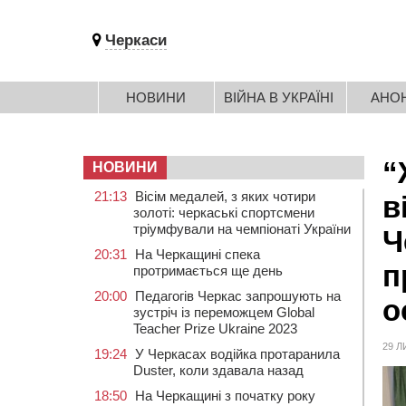
Черкаси
НОВИНИ
ВІЙНА В УКРАЇНІ
АНО
“
НОВИНИ
21:13
Вісім медалей, з яких чотири
в
золоті: черкаські спортсмени
тріумфували на чемпіонаті України
Ч
20:31
На Черкащині спека
п
протримається ще день
20:00
Педагогів Черкас запрошують на
о
зустріч із переможцем Global
Teacher Prize Ukraine 2023
29 Л
19:24
У Черкасах водійка протаранила
Duster, коли здавала назад
18:50
На Черкащині з початку року