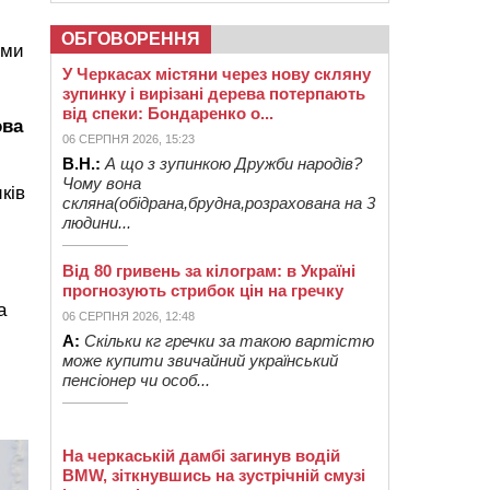
ОБГОВОРЕННЯ
еми
У Черкасах містяни через нову скляну
зупинку і вирізані дерева потерпають
від спеки: Бондаренко о...
ова
06 СЕРПНЯ 2026, 15:23
В.Н.:
А що з зупинкою Дружби народів?
Чому вона
ків
скляна(обідрана,брудна,розрахована на 3
людини...
Від 80 гривень за кілограм: в Україні
прогнозують стрибок цін на гречку
а
06 СЕРПНЯ 2026, 12:48
А:
Скільки кг гречки за такою вартістю
може купити звичайний український
пенсіонер чи особ...
На черкаській дамбі загинув водій
BMW, зіткнувшись на зустрічній смузі