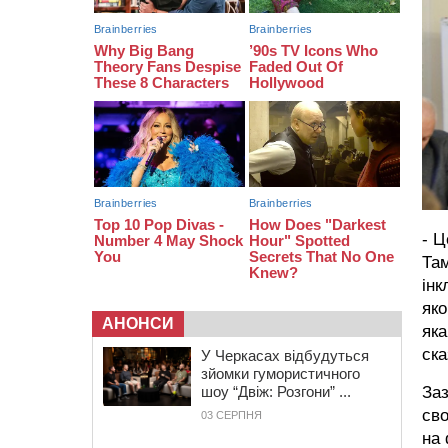
08:20
Обрано претендента на посаду
директора Мокрокалигірського
психоневрологічного інтернату
07:23
Уманські міграційники видворили з
країни грузина, який відсидів
термін у колонії
- Ц
Там
інк
яко
АНОНСИ
яка
ска
У Черкасах відбудуться
зйомки гумористичного
шоу “Двіж: Розгони” ...
Заз
сво
03 СЕРПНЯ
на 