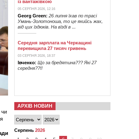
із вантажівкою
05 СЕРПНЯ 2026, 12:16
Georg Green:
26 липня їхав по трасі
Умань-Золотоноша, то це якийсь жах,
від цих їздюків. На вїзді в ...
Середня зарплата на Черкащині
перевищила 27 тисяч гривень
03 СЕРПНЯ 2026, 18:37
Івченко:
Що за бредятина??? Які 27
середня??!!
АРХІВ НОВИН
 чи
ся
Серпень
2026
ади