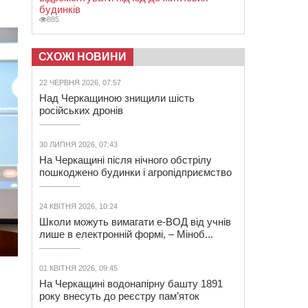
будинків
885
СХОЖІ НОВИНИ
22 ЧЕРВНЯ 2026, 07:57
Над Черкащиною знищили шість
російських дронів
30 ЛИПНЯ 2026, 07:43
На Черкащині після нічного обстрілу
пошкоджено будинки і агропідприємство
24 КВІТНЯ 2026, 10:24
Школи можуть вимагати е-ВОД від учнів
лише в електронній формі, – Міноб...
01 КВІТНЯ 2026, 09:45
На Черкащині водонапірну башту 1891
року внесуть до реєстру пам’яток