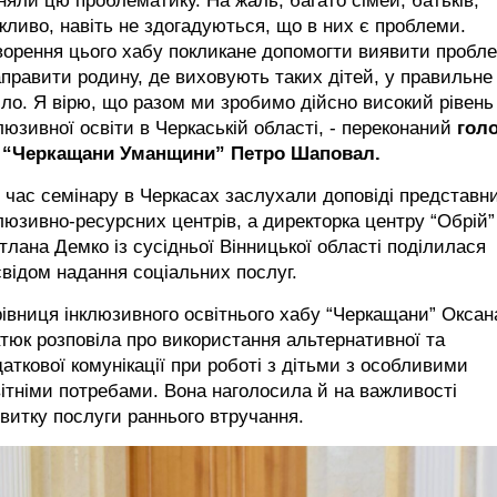
няли цю проблематику. На жаль, багато сімей, батьків,
ливо, навіть не здогадуються, що в них є проблеми.
ворення цього хабу покликане допомогти виявити пробл
аправити родину, де виховують таких дітей, у правильне
ло. Я вірю, що разом ми зробимо дійсно високий рівень
люзивної освіти в Черкаській області, - переконаний
гол
 “Черкащани Уманщини” Петро Шаповал.
 час семінару в Черкасах заслухали доповіді представни
люзивно-ресурсних центрів, а директорка центру “Обрій”
тлана Демко із сусідньої Вінницької області поділилася
відом надання соціальних послуг.
івниця інклюзивного освітнього хабу “Черкащани” Оксан
тюк розповіла про використання альтернативної та
аткової комунікації при роботі з дітьми з особливими
ітніми потребами. Вона наголосила й на важливості
витку послуги раннього втручання.