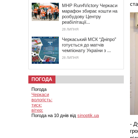
ста
MHP Run4Victory Черкаси
марафон збирає кошти на
розбудову Центру
реабілітації...
28 ЛИПНЯ
Черкаський МСК “Дніпро”
готується до матчів
чемпіонату України з ...
28 ЛИПНЯ
ПОГОДА
Погода
Черкаси
вологість:
тиск:
вітер:
Погода на 10 днів від
sinoptik.ua
- Д
гро