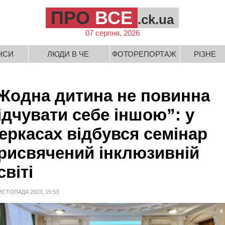
ПРО
ВСЕ
.ck.ua
07 серпня, 2026
НСИ
ЛЮДИ В ЧЕ
ФОТОРЕПОРТАЖ
РІЗНЕ
Жодна дитина не повинна
ідчувати себе іншою”: у
еркасах відбувся семінар
рисвячений інклюзивній
світі
ИСТОПАДА 2023, 15:53