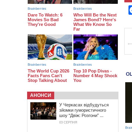
зіткнувся з мопедом: двоє людей у
лікарні
09:42
Ветерани МСК “Дніпро” вибороли
бронзу чемпіонату України
08:57
На Уманщині підрядника
зобов’язали сплатити понад 670
тис грн штрафу за незаконні зміни
до договору
АНОНСИ
У Черкасах відбудуться
зйомки гумористичного
шоу “Двіж: Розгони” ...
03 СЕРПНЯ