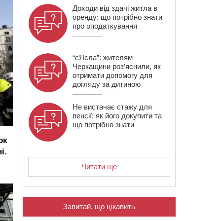
Доходи від здачі житла в
оренду: що потрібно знати
про оподаткування
“єЯсла”: жителям
Черкащини роз’яснили, як
отримати допомогу для
догляду за дитиною
Не вистачає стажу для
пенсії: як його докупити та
що потрібно знати
ок
і.
Читати ще
Запитай, що цікавить