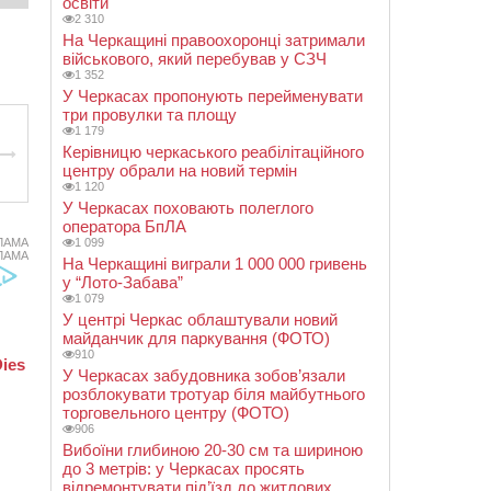
освіти
2 310
На Черкащині правоохоронці затримали
військового, який перебував у СЗЧ
1 352
У Черкасах пропонують перейменувати
три провулки та площу
1 179
Керівницю черкаського реабілітаційного
центру обрали на новий термін
1 120
У Черкасах поховають полеглого
оператора БпЛА
ЛАМА
1 099
ЛАМА
На Черкащині виграли 1 000 000 гривень
у “Лото-Забава”
1 079
У центрі Черкас облаштували новий
майданчик для паркування (ФОТО)
910
У Черкасах забудовника зобов’язали
розблокувати тротуар біля майбутнього
торговельного центру (ФОТО)
906
Вибоїни глибиною 20-30 см та шириною
до 3 метрів: у Черкасах просять
відремонтувати під’їзд до житлових