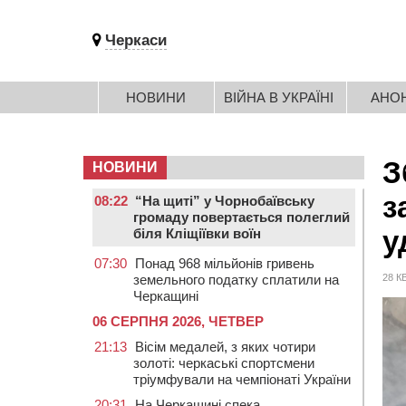
Черкаси
НОВИНИ
ВІЙНА В УКРАЇНІ
АНО
З
НОВИНИ
з
08:22
“На щиті” у Чорнобаївську
громаду повертається полеглий
у
біля Кліщіївки воїн
07:30
Понад 968 мільйонів гривень
земельного податку сплатили на
28 К
Черкащині
06 СЕРПНЯ 2026, ЧЕТВЕР
21:13
Вісім медалей, з яких чотири
золоті: черкаські спортсмени
тріумфували на чемпіонаті України
20:31
На Черкащині спека