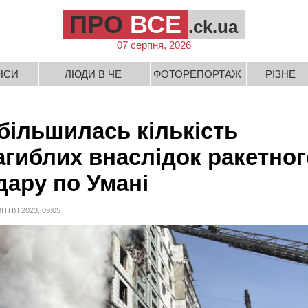
ПРО
ВСЕ
.ck.ua
07 серпня, 2026
НСИ
ЛЮДИ В ЧЕ
ФОТОРЕПОРТАЖ
РІЗНЕ
більшилась кількість
агиблих внаслідок ракетног
дару по Умані
ВІТНЯ 2023, 09:05