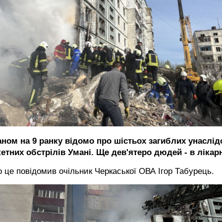
аном на 9 ранку відомо про шістьох загиблих унаслід
етних обстрілів Умані. Ще дев'ятеро дюдей - в лікарн
 це повідомив очільник Черкаської ОВА Ігор Табурець.