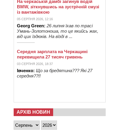
На черкаській дамбі загинув водій
BMW, зіткнувшись на зустрічній смузі
із вантажівкою
05 СЕРПНЯ 2026, 12:16
Georg Green:
26 липня їхав по трасі
Умань-Золотоноша, то це якийсь жах,
від цих їздюків. На вїзді в ...
Середня зарплата на Черкащині
перевищила 27 тисяч гривень
03 СЕРПНЯ 2026, 18:37
Івченко:
Що за бредятина??? Які 27
середня??!!
АРХІВ НОВИН