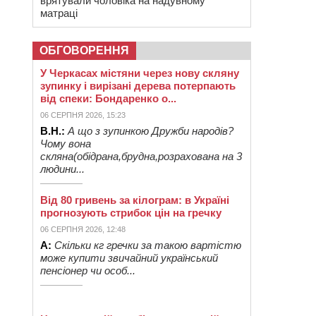
врятували чоловіка на надувному
матраці
ОБГОВОРЕННЯ
У Черкасах містяни через нову скляну
зупинку і вирізані дерева потерпають
від спеки: Бондаренко о...
06 СЕРПНЯ 2026, 15:23
В.Н.:
А що з зупинкою Дружби народів?
Чому вона
скляна(обідрана,брудна,розрахована на 3
людини...
Від 80 гривень за кілограм: в Україні
прогнозують стрибок цін на гречку
06 СЕРПНЯ 2026, 12:48
А:
Скільки кг гречки за такою вартістю
може купити звичайний український
пенсіонер чи особ...