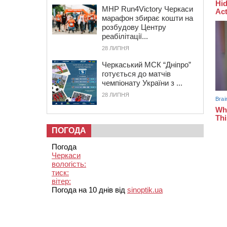
MHP Run4Victory Черкаси
марафон збирає кошти на
розбудову Центру
реабілітації...
28 ЛИПНЯ
Черкаський МСК “Дніпро”
готується до матчів
чемпіонату України з ...
28 ЛИПНЯ
ПОГОДА
Погода
Черкаси
вологість:
тиск:
вітер:
Погода на 10 днів від
sinoptik.ua