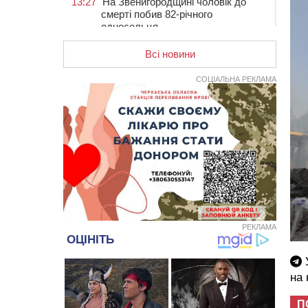
13:27
На Звенигородщині чоловік до
смерті побив 82-річного
односельця
12:57
У Черкасах СБУ викрила
Всі новини
прокремлівську агітаторку, яка
закликала до захоплення
СОЦІАЛЬНА РЕКЛАМА
України
12:50
“Як сказати дитині, що тато
загинув?”: для вихователів
Черкащини запускають серію
унікальних тренінгів
12:14
На Золотоніщині вже десяту
добу гасять пожежу торфу
11:35
Від 80 гривень за кілограм: в
Україні прогнозують стрибок цін на
РЕКЛАМА
гречку
10:56
Захисника зі Звенигородщини,
який обороняв Авдіївку,
У
нагородили “Комбатантським
на
хрестом”
10:10
На Черкащині п’яний мотоцикліст
П