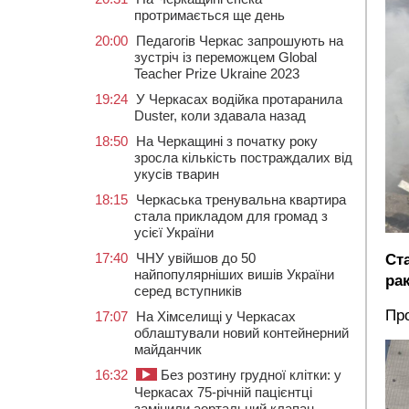
протримається ще день
20:00
Педагогів Черкас запрошують на
зустріч із переможцем Global
Teacher Prize Ukraine 2023
19:24
У Черкасах водійка протаранила
Duster, коли здавала назад
18:50
На Черкащині з початку року
зросла кількість постраждалих від
укусів тварин
18:15
Черкаська тренувальна квартира
стала прикладом для громад з
усієї України
17:40
ЧНУ увійшов до 50
Ст
найпопулярніших вишів України
рак
серед вступників
Про
17:07
На Хімселищі у Черкасах
облаштували новий контейнерний
майданчик
16:32
Без розтину грудної клітки: у
Черкасах 75-річній пацієнтці
замінили аортальний клапан