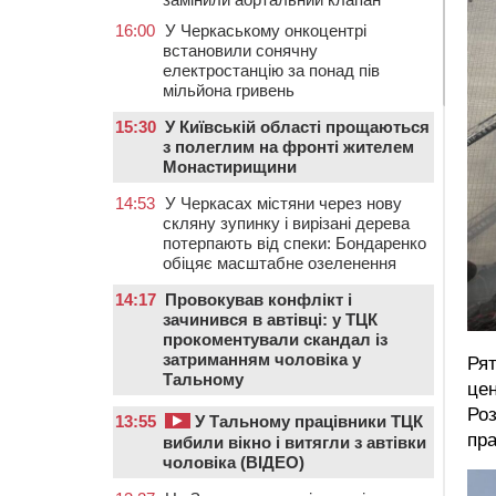
16:00
У Черкаському онкоцентрі
встановили сонячну
електростанцію за понад пів
мільйона гривень
15:30
У Київській області прощаються
з полеглим на фронті жителем
Монастирищини
14:53
У Черкасах містяни через нову
скляну зупинку і вирізані дерева
потерпають від спеки: Бондаренко
обіцяє масштабне озеленення
14:17
Провокував конфлікт і
зачинився в автівці: у ТЦК
прокоментували скандал із
затриманням чоловіка у
Ря
Тальному
цен
Роз
13:55
У Тальному працівники ТЦК
пр
вибили вікно і витягли з автівки
чоловіка (ВІДЕО)