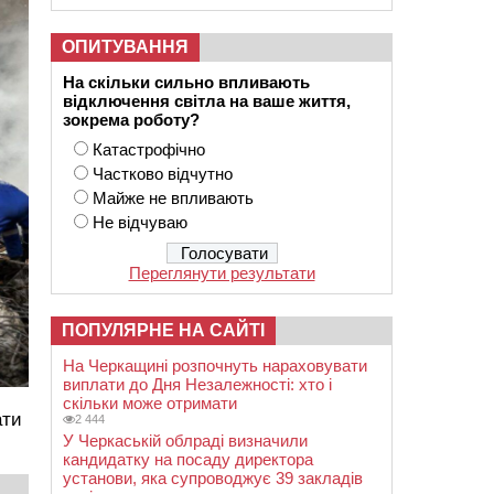
ОПИТУВАННЯ
На скільки сильно впливають
відключення світла на ваше життя,
зокрема роботу?
Катастрофічно
Частково відчутно
Майже не впливають
Не відчуваю
Переглянути результати
ПОПУЛЯРНЕ НА САЙТІ
На Черкащині розпочнуть нараховувати
виплати до Дня Незалежності: хто і
скільки може отримати
ати
2 444
У Черкаській облраді визначили
кандидатку на посаду директора
установи, яка супроводжує 39 закладів