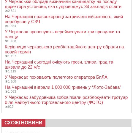
У Черкаській облраді визначили кандидатку на посаду
директора установи, яка супроводжує 39 закладів освіти
2 321
На Черкащині правоохоронці затримали військового, який
перебував у СЗЧ
1 364
У Черкасах пропонують перейменувати три провулки та
площу
1 188
Керівницю черкаського реабілітаційного центру обрали на
новий термін
1 137
На Черкащині сьогодні очікують грози, зливи, град та
шквали до 22 м/с
1 119
У Черкасах поховають полеглого оператора БпЛА
1 108
На Черкащині виграли 1 000 000 гривень у “Лото-Забава”
1 083
У Черкасах забудовника зобов’язали розблокувати тротуар
біля майбутнього торговельного центру (ФОТО)
922
СХОЖІ НОВИНИ