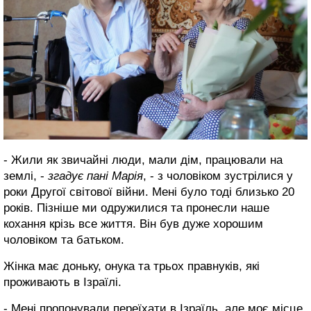
- Жили як звичайні люди, мали дім, працювали на
землі, -
згадує пані Марія
, - з чоловіком зустрілися у
роки Другої світової війни. Мені було тоді близько 20
років. Пізніше ми одружилися та пронесли наше
кохання крізь все життя. Він був дуже хорошим
чоловіком та батьком.
Жінка має доньку, онука та трьох правнуків, які
проживають в Ізраїлі.
- Мені пропонували переїхати в Ізраїль, але моє місце