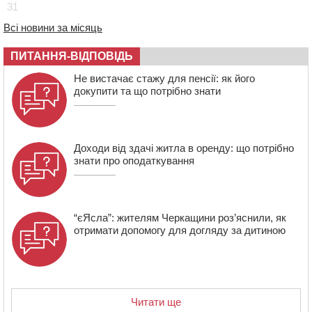
16:40
У Черкасах провели в останню путь двох
31
загиблих воїнів
Всі новини за місяць
16:07
До 1 вересня у Черкасах оновлюють дорожню
розмітку біля навчальних закладів (ФОТОФАКТ)
ПИТАННЯ-ВІДПОВІДЬ
15:39
На честь загиблого захисника і чемпіона світу в
Не вистачає стажу для пенсії: як його
Черкасах відкрили спортивно-реабілітаційний центр
докупити та що потрібно знати
15:05
На Звенигородщині, попри заборону міськради,
проведуть “Ше.Fest”
Доходи від здачі житла в оренду: що потрібно
знати про оподаткування
“єЯсла”: жителям Черкащини роз’яснили, як
отримати допомогу для догляду за дитиною
Читати ще