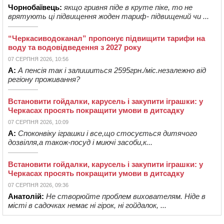
Чорнобаївець:
якщо гривня піде в круте піке, то не
врятують ці підвищення жоден тариф- підвищений чи ...
“Черкасиводоканал” пропонує підвищити тарифи на
воду та водовідведення з 2027 року
07 СЕРПНЯ 2026, 10:56
А:
А пенсія так і залишиться 2595грн./міс.незалежно від
регіону проживання?
Встановити гойдалки, карусель і закупити іграшки: у
Черкасах просять покращити умови в дитсадку
07 СЕРПНЯ 2026, 10:09
А:
Споконвіку іграшки і все,що стосується дитячого
дозвілля,а також-посуд і миючі засоби,к...
Встановити гойдалки, карусель і закупити іграшки: у
Черкасах просять покращити умови в дитсадку
07 СЕРПНЯ 2026, 09:36
Анатолій:
Не створюйте проблем вихователям. Ніде в
місті в садочках немає ні гірок, ні гойдалок, ...