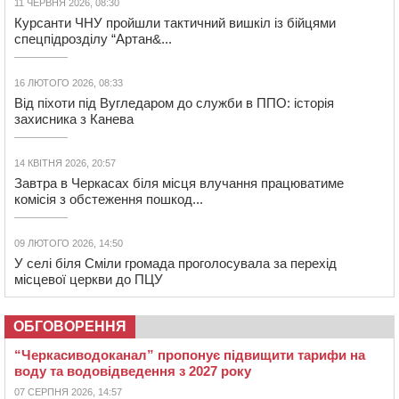
11 ЧЕРВНЯ 2026, 08:30
Курсанти ЧНУ пройшли тактичний вишкіл із бійцями
спецпідрозділу “Артан&...
16 ЛЮТОГО 2026, 08:33
Від піхоти під Вугледаром до служби в ППО: історія
захисника з Канева
14 КВІТНЯ 2026, 20:57
Завтра в Черкасах біля місця влучання працюватиме
комісія з обстеження пошкод...
09 ЛЮТОГО 2026, 14:50
У селі біля Сміли громада проголосувала за перехід
місцевої церкви до ПЦУ
ОБГОВОРЕННЯ
“Черкасиводоканал” пропонує підвищити тарифи на
воду та водовідведення з 2027 року
07 СЕРПНЯ 2026, 14:57