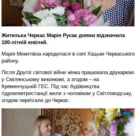
Жителька Черкас Марія Русак днями відзначила
100-літній ювілей.
Марія Микитівна народилася в селі Хацьки Черкаського
району.
Після Другої світової війни жінка працювала друкаркою
у Смілянському виконкомі, а згодом – на
Кременчуцькій ГЕС. Під час будівництва
гідроелектростанції жили з чоловіком у Світловодську,
згодом переїхали до Черкас.