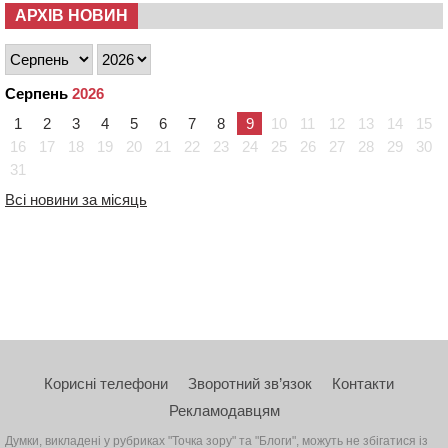
АРХІВ НОВИН
Серпень
2026
1
2
3
4
5
6
7
8
9
10
11
12
13
14
15
16
17
18
19
20
21
22
23
24
25
26
27
28
29
30
31
Всі новини за місяць
Корисні телефони
Зворотний зв’язок
Контакти
Рекламодавцям
Думки, викладені у рубриках "Точка зору" та "Блоги", можуть не збігатися із