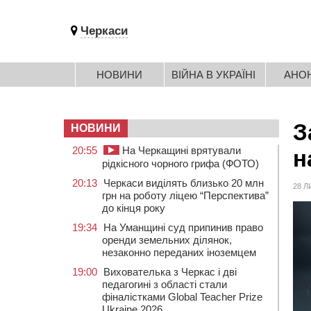
Черкаси
НОВИНИ
ВІЙНА В УКРАЇНІ
АНО
З
НОВИНИ
20:55
На Черкащині врятували
н
рідкісного чорного грифа (ФОТО)
20:13
Черкаси виділять близько 20 млн
28 Л
грн на роботу ліцею “Перспектива”
до кінця року
19:34
На Уманщині суд припинив право
оренди земельних ділянок,
незаконно переданих іноземцем
19:00
Вихователька з Черкас і дві
педагогині з області стали
фіналістками Global Teacher Prize
Ukraine 2026