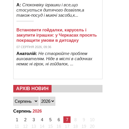
А:
Споконвіку іграшки і все,що
стосується дитячого дозвілля,а
також-посуд і миючі засоби,к...
Встановити гойдалки, карусель і
закупити іграшки: у Черкасах просять
покращити умови в дитсадку
07 СЕРПНЯ 2026, 09:36
Анатолій:
Не створюйте проблем
вихователям. Ніде в місті в садочках
немає ні гірок, ні гойдалок, ...
АРХІВ НОВИН
Серпень
2026
1
2
3
4
5
6
7
8
9
10
11
12
13
14
15
16
17
18
19
20