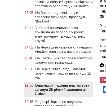
атм
чемпіона світу в Черкасах відкрили
окр
спортивно-реабілітаційний центр
Тем
15:05
На Звенигородщині, попри
35-
заборону міськради, проведуть
“Ше.Fest”
У с
14:31
У Каневі аномальна спека
Тем
призвела до перебоїв у роботі
електромереж та комунальних
За
служб
кін
14:02
На Черкащині намолотили перший
клі
мільйон тонн зерна нового врожаю
Тем
13:40
На Кам’янщині сталася масштабна
пожежа сміттєзвалища
У
13:26
На Черкащині сьогодні очікують
на
грози, зливи, град та шквали до 22
м/с
П
12:50
Внаслідок падіння вертольота
загинув 28-річний захисник зі
Сміли
12:15
У центрі Черкас не поділили
дорогу водії двох ВАЗів