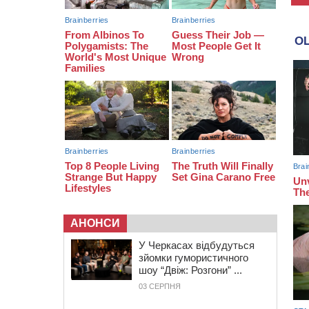
07:30
Понад 968 мільйонів гривень
земельного податку сплатили на
Черкащині
06 СЕРПНЯ 2026, ЧЕТВЕР
21:13
Вісім медалей, з яких чотири
золоті: черкаські спортсмени
тріумфували на чемпіонаті України
АНОНСИ
У Черкасах відбудуться
зйомки гумористичного
шоу “Двіж: Розгони” ...
03 СЕРПНЯ