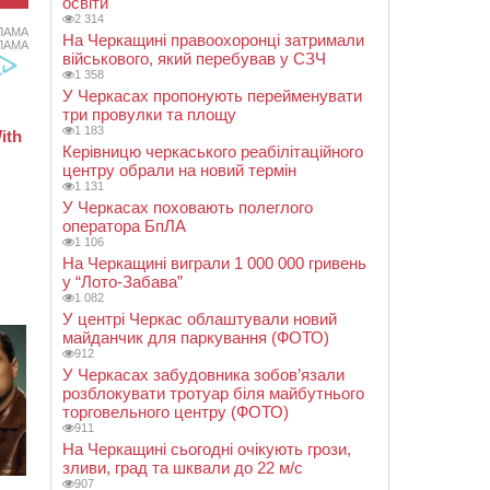
освіти
2 314
ЛАМА
На Черкащині правоохоронці затримали
ЛАМА
військового, який перебував у СЗЧ
1 358
У Черкасах пропонують перейменувати
три провулки та площу
1 183
Керівницю черкаського реабілітаційного
центру обрали на новий термін
1 131
У Черкасах поховають полеглого
оператора БпЛА
1 106
На Черкащині виграли 1 000 000 гривень
у “Лото-Забава”
1 082
У центрі Черкас облаштували новий
майданчик для паркування (ФОТО)
912
У Черкасах забудовника зобов’язали
розблокувати тротуар біля майбутнього
торговельного центру (ФОТО)
911
На Черкащині сьогодні очікують грози,
зливи, град та шквали до 22 м/с
907