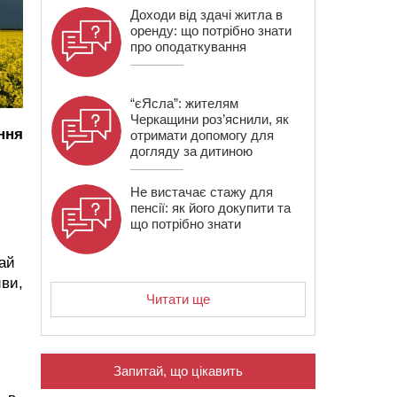
Доходи від здачі житла в
оренду: що потрібно знати
про оподаткування
“єЯсла”: жителям
Черкащини роз’яснили, як
ння
отримати допомогу для
догляду за дитиною
Не вистачає стажу для
пенсії: як його докупити та
що потрібно знати
ай
иви,
Читати ще
Запитай, що цікавить