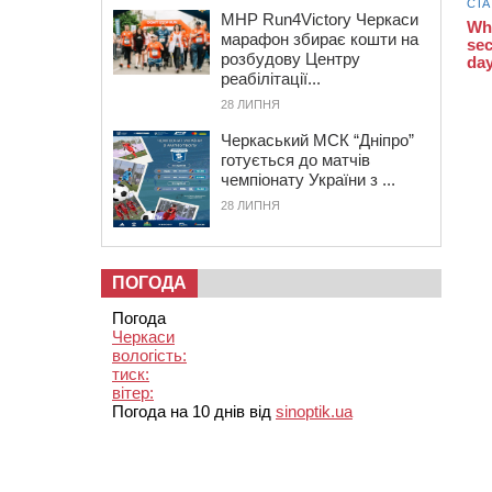
MHP Run4Victory Черкаси
марафон збирає кошти на
розбудову Центру
реабілітації...
28 ЛИПНЯ
Черкаський МСК “Дніпро”
готується до матчів
чемпіонату України з ...
28 ЛИПНЯ
ПОГОДА
Погода
Черкаси
вологість:
тиск:
вітер:
Погода на 10 днів від
sinoptik.ua