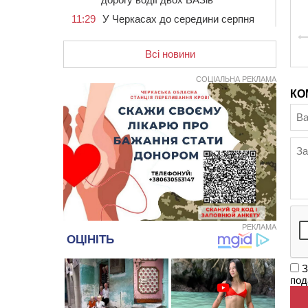
11:29
У Черкасах до середини серпня
обмежать рух транспорту на трьох
вулицях
Всі новини
10:54
На Черкащині кількість укриттів
збільшилась уп’ятеро з початку
СОЦІАЛЬНА РЕКЛАМА
повномасштабної війни
КО
10:15
У Черкасах водій Audi Q5
спричинив аварію, не пропустивши
інший кросовер
09:42
“Черкасиводоканал” пропонує
підвищити тарифи на воду та
водовідведення з 2027 року
09:08
Встановити гойдалки, карусель і
закупити іграшки: у Черкасах
просять покращити умови в
РЕКЛАМА
дитсадку
08:22
“На щиті” у Чорнобаївську
З
громаду повертається полеглий
под
біля Кліщіївки воїн