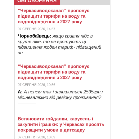
ОБГОВОРЕННЯ
“Черкасиводоканал” пропонує
підвищити тарифи на воду та
водовідведення з 2027 року
07 СЕРПНЯ 2026, 14:57
Чорнобаївець:
якщо гривня піде в
круте піке, то не врятують ці
підвищення жоден тариф- підвищений
чи ...
“Черкасиводоканал” пропонує
підвищити тарифи на воду та
водовідведення з 2027 року
07 СЕРПНЯ 2026, 10:56
А:
А пенсія так і залишиться 2595грн./
міс.незалежно від регіону проживання?
Встановити гойдалки, карусель і
закупити іграшки: у Черкасах просять
покращити умови в дитсадку
07 СЕРПНЯ 2026, 10:09