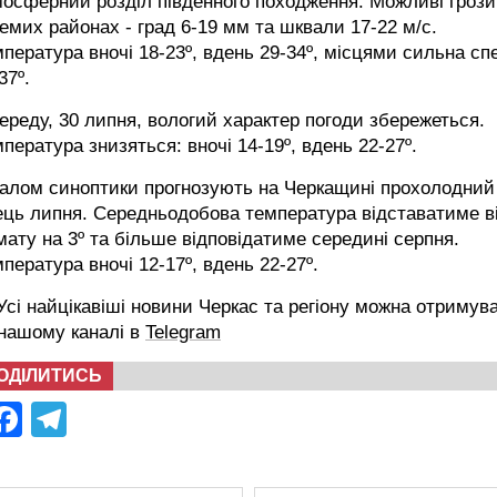
осферний розділ південного походження. Можливі грози
емих районах - град 6-19 мм та шквали 17-22 м/с.
пература вночі 18-23º, вдень 29-34º, місцями сильна сп
37º.
ереду, 30 липня, вологий характер погоди збережеться.
пература знизяться: вночі 14-19º, вдень 22-27º.
галом синоптики прогнозують на Черкащині прохолодний
ець липня. Середньодобова температура відставатиме в
мату на 3º та більше відповідатиме середині серпня.
пература вночі 12-17º, вдень 22-27º.
сі найцікавіші новини Черкас та регіону можна отримув
 нашому каналі в
Telegram
ОДІЛИТИСЬ
Facebook
Telegram