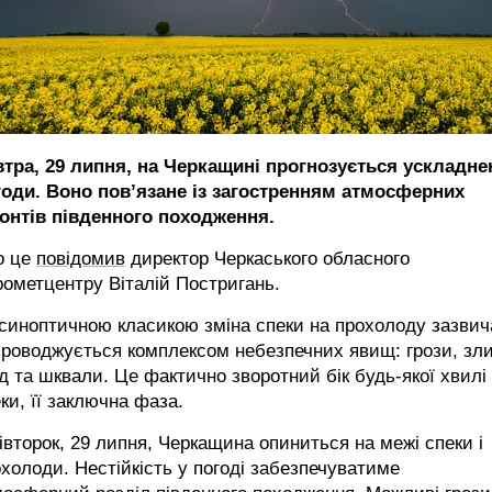
втра, 29 липня, на Черкащині прогнозується ускладне
годи. Воно пов’язане із загостренням атмосферних
онтів південного походження.
о це
повідомив
директор Черкаського обласного
рометцентру Віталій Постригань.
синоптичною класикою зміна спеки на прохолоду зазвич
роводжується комплексом небезпечних явищ: грози, зл
д та шквали. Це фактично зворотний бік будь-якої хвилі
ки, її заключна фаза.
івторок, 29 липня, Черкащина опиниться на межі спеки і
холоди. Нестійкість у погоді забезпечуватиме