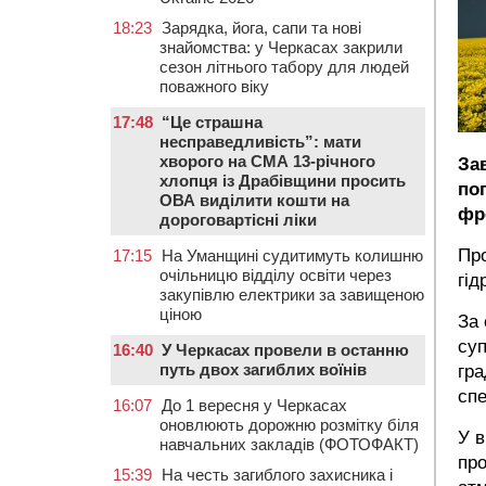
18:23
Зарядка, йога, сапи та нові
знайомства: у Черкасах закрили
сезон літнього табору для людей
поважного віку
17:48
“Це страшна
несправедливість”: мати
хворого на СМА 13-річного
За
хлопця із Драбівщини просить
по
ОВА виділити кошти на
фр
дороговартісні ліки
Пр
17:15
На Уманщині судитимуть колишню
очільницю відділу освіти через
гід
закупівлю електрики за завищеною
ціною
За 
суп
16:40
У Черкасах провели в останню
путь двох загиблих воїнів
гра
спе
16:07
До 1 вересня у Черкасах
оновлюють дорожню розмітку біля
У в
навчальних закладів (ФОТОФАКТ)
про
15:39
На честь загиблого захисника і