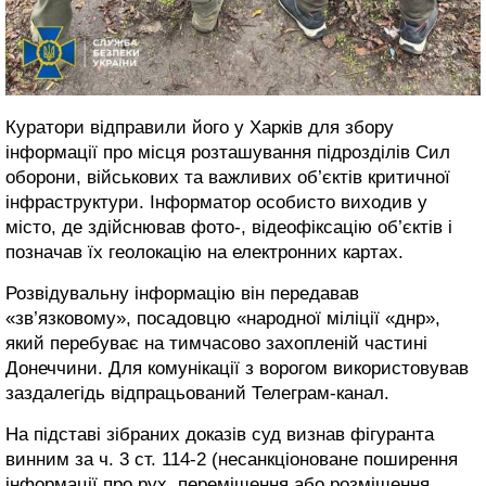
Куратори відправили його у Харків для збору
інформації про місця розташування підрозділів Сил
оборони, військових та важливих об’єктів критичної
інфраструктури. Інформатор особисто виходив у
місто, де здійснював фото-, відеофіксацію об’єктів і
позначав їх геолокацію на електронних картах.
Розвідувальну інформацію він передавав
«зв’язковому», посадовцю «народної міліції «днр»,
який перебуває на тимчасово захопленій частині
Донеччини. Для комунікації з ворогом використовував
заздалегідь відпрацьований Телеграм-канал.
На підставі зібраних доказів суд визнав фігуранта
винним за ч. 3 ст. 114-2 (несанкціоноване поширення
інформації про рух, переміщення або розміщення