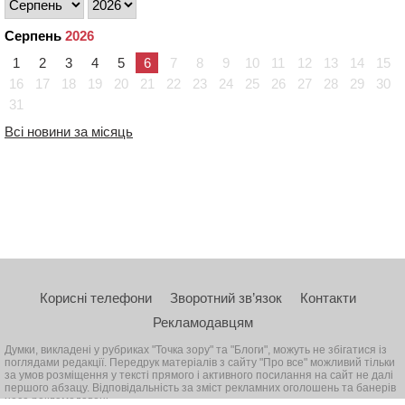
Серпень
2026
1
2
3
4
5
6
7
8
9
10
11
12
13
14
15
16
17
18
19
20
21
22
23
24
25
26
27
28
29
30
31
Всі новини за місяць
Корисні телефони
Зворотний зв’язок
Контакти
Рекламодавцям
Думки, викладені у рубриках "Точка зору" та "Блоги", можуть не збігатися із
поглядами редакції. Передрук матеріалів з сайту "Про все" можливий тільки
за умов розміщення у тексті прямого і активного посилання на сайт не далі
першого абзацу. Відповідальність за зміст рекламних оголошень та банерів
несе рекламодавець