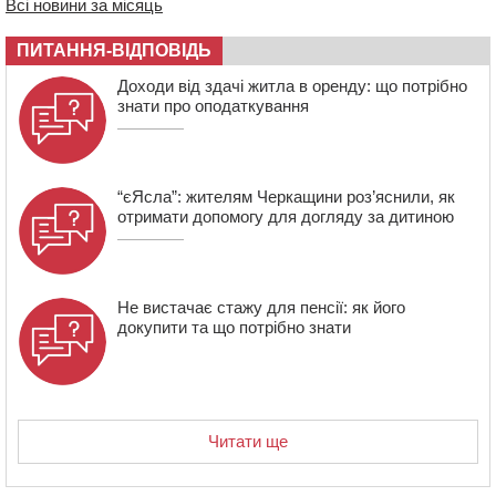
Всі новини за місяць
20:13
Черкащина здобула вісім медалей на чемпіонаті
України з веслування
ПИТАННЯ-ВІДПОВІДЬ
19:40
Бійці КОРДу Черкащини повернулися з фронту: на
Доходи від здачі житла в оренду: що потрібно
зміну їм вирушили побратими
знати про оподаткування
“єЯсла”: жителям Черкащини роз’яснили, як
отримати допомогу для догляду за дитиною
Не вистачає стажу для пенсії: як його
докупити та що потрібно знати
Читати ще