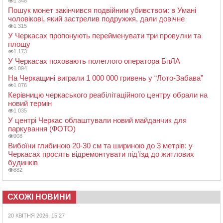
1 348
Пошук монет закінчився подвійним убивством: в Умані
чоловікові, який застрелив подружжя, дали довічне
1 315
У Черкасах пропонують перейменувати три провулки та
площу
1 173
У Черкасах поховають полеглого оператора БпЛА
1 094
На Черкащині виграли 1 000 000 гривень у “Лото-Забава”
1 076
Керівницю черкаського реабілітаційного центру обрали на
новий термін
1 035
У центрі Черкас облаштували новий майданчик для
паркування (ФОТО)
908
Вибоїни глибиною 20-30 см та шириною до 3 метрів: у
Черкасах просять відремонтувати під’їзд до житлових
будинків
882
СХОЖІ НОВИНИ
20 КВІТНЯ 2026, 15:27