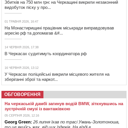
Збитків на 750 млн грн: на Черкащині викрили незаконний
видобуток піску у про...
01 ТРАВНЯ 2026, 16:47
На Монастирищині працівник міськради виправдовував
агресію рф та допомагав &#...
14 ЧЕРВНЯ 2026, 17:38
В Черкасах судитимуть координатора рф
16 ЧЕРВНЯ 2026, 13:12
У Черкасах поліцейські викрили місцевого жителя на
зберіганні зброї та наркот...
ОБГОВОРЕННЯ
На черкаській дамбі загинув водій BMW, зіткнувшись на
зустрічній смузі із вантажівкою
05 СЕРПНЯ 2026, 12:16
Georg Green:
26 липня їхав по трасі Умань-Золотоноша,
то це якийсь жах, від цих їздюків. На вїзді в ...