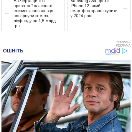
На Черкащині із
Samsung A54 проти
приватної власності
iPhone 12: який
ексвисокопосадовця
смартфон краще купити
повернули земель
у 2024 році
лісфонду на 1,5 млрд
грн
РЕКЛАМА
РЕКЛАМА