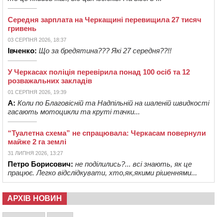
Середня зарплата на Черкащині перевищила 27 тисяч
гривень
03 СЕРПНЯ 2026, 18:37
Івченко:
Що за бредятина??? Які 27 середня??!!
У Черкасах поліція перевірила понад 100 осіб та 12
розважальних закладів
01 СЕРПНЯ 2026, 19:39
А:
Коли по Благовісній та Надпільній на шаленій швидкості
гасають мотоцикли та круті тачки...
“Туалетна схема” не спрацювала: Черкасам повернули
майже 2 га землі
31 ЛИПНЯ 2026, 13:27
Петро Борисович:
не поділились?... всі знають, як це
працює. Легко відслідкувати, хто,як,якими рішеннями...
АРХІВ НОВИН