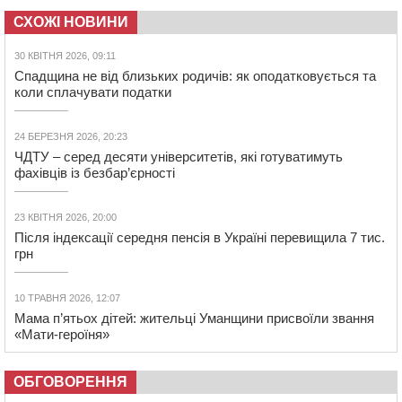
СХОЖІ НОВИНИ
30 КВІТНЯ 2026, 09:11
Спадщина не від близьких родичів: як оподатковується та
коли сплачувати податки
24 БЕРЕЗНЯ 2026, 20:23
ЧДТУ – серед десяти університетів, які готуватимуть
фахівців із безбар’єрності
23 КВІТНЯ 2026, 20:00
Після індексації середня пенсія в Україні перевищила 7 тис.
грн
10 ТРАВНЯ 2026, 12:07
Мама п’ятьох дітей: жительці Уманщини присвоїли звання
«Мати‐героїня»
ОБГОВОРЕННЯ