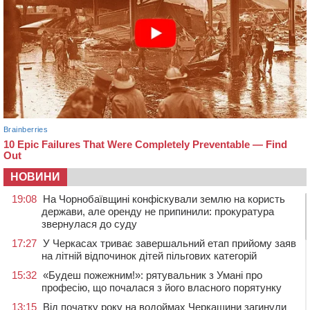
НОВИНИ
19:08
На Чорнобаївщині конфіскували землю на користь
держави, але оренду не припинили: прокуратура
звернулася до суду
17:27
У Черкасах триває завершальний етап прийому заяв
на літній відпочинок дітей пільгових категорій
15:32
«Будеш пожежним!»: рятувальник з Умані про
професію, що почалася з його власного порятунку
13:15
Від початку року на водоймах Черкащини загинули