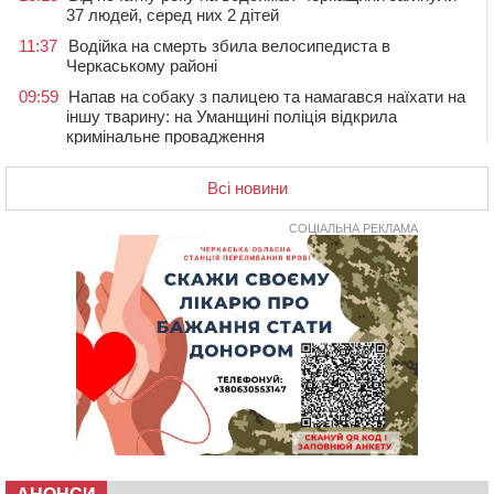
37 людей, серед них 2 дітей
11:37
Водійка на смерть збила велосипедиста в
Черкаському районі
09:59
Напав на собаку з палицею та намагався наїхати на
іншу тварину: на Уманщині поліція відкрила
кримінальне провадження
08:44
Безкоштовне харчування, укриття та STEM: Черкаси
готують освітню галузь до нового навчального року
Всі новини
08 СЕРПНЯ 2026, СУБОТА
СОЦІАЛЬНА РЕКЛАМА
20:32
Черкаські вершники здобули нагороди української
першості
19:33
На Уманщині експосадовицю відділу освіти
судитимуть через завдані бюджету збитки
18:30
У Єрках прощатимуться з полеглим на Курщині
стрільцем ДШВ
17:29
Апеляційний суд підтвердив стягнення майже 250
тис. грн шкоди за незаконний вилов риби
16:07
У Черкасах за ніч виявили 15 порушників
комендантської години та 10 нетверезих водіїв