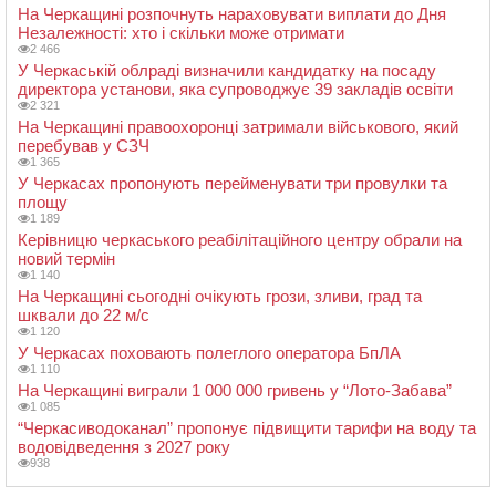
На Черкащині розпочнуть нараховувати виплати до Дня
Незалежності: хто і скільки може отримати
2 466
У Черкаській облраді визначили кандидатку на посаду
директора установи, яка супроводжує 39 закладів освіти
2 321
На Черкащині правоохоронці затримали військового, який
перебував у СЗЧ
1 365
У Черкасах пропонують перейменувати три провулки та
площу
1 189
Керівницю черкаського реабілітаційного центру обрали на
новий термін
1 140
На Черкащині сьогодні очікують грози, зливи, град та
шквали до 22 м/с
1 120
У Черкасах поховають полеглого оператора БпЛА
1 110
На Черкащині виграли 1 000 000 гривень у “Лото-Забава”
1 085
“Черкасиводоканал” пропонує підвищити тарифи на воду та
водовідведення з 2027 року
938