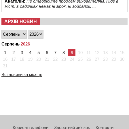
Анатолій:
Не створюйте проблем вихователям. Ніде в
місті в садочках немає ні гірок, ні гойдалок, ...
АРХІВ НОВИН
Серпень
2026
1
2
3
4
5
6
7
8
9
10
11
12
13
14
15
16
17
18
19
20
21
22
23
24
25
26
27
28
29
30
31
Всі новини за місяць
Корисні телефони
Зворотний зв’язок
Контакти