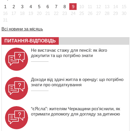
19:00
Вихователька з Черкас і дві педагогині з області
1
2
3
4
5
6
7
8
9
10
11
12
13
14
15
стали фіналістками Global Teacher Prize Ukraine 2026
16
17
18
19
20
21
22
23
24
25
26
27
28
29
30
18:23
Зарядка, йога, сапи та нові знайомства: у Черкасах
31
закрили сезон літнього табору для людей поважного
віку
Всі новини за місяць
17:48
“Це страшна несправедливість”: мати хворого на
ПИТАННЯ-ВІДПОВІДЬ
СМА 13-річного хлопця із Драбівщини просить
ОВА виділити кошти на дороговартісні ліки
Не вистачає стажу для пенсії: як його
докупити та що потрібно знати
17:15
На Уманщині судитимуть колишню очільницю відділу
освіти через закупівлю електрики за завищеною
ціною
Доходи від здачі житла в оренду: що потрібно
знати про оподаткування
“єЯсла”: жителям Черкащини роз’яснили, як
отримати допомогу для догляду за дитиною