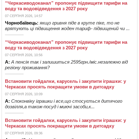
“Черкасиводоканал” пропонує підвищити тарифи на
воду та водовідведення з 2027 року
07 СЕРПНЯ 2026, 14:57
Чорнобаївець:
якщо гривня піде в круте піке, то не
врятують ці підвищення жоден тариф- підвищений чи ...
“Черкасиводоканал” пропонує підвищити тарифи на
воду та водовідведення з 2027 року
07 СЕРПНЯ 2026, 10:56
А:
А пенсія так і залишиться 2595грн./міс.незалежно від
регіону проживання?
Встановити гойдалки, карусель і закупити іграшки: у
Черкасах просять покращити умови в дитсадку
07 СЕРПНЯ 2026, 10:09
А:
Споконвіку іграшки і все,що стосується дитячого
дозвілля,а також-посуд і миючі засоби,к...
Встановити гойдалки, карусель і закупити іграшки: у
Черкасах просять покращити умови в дитсадку
07 СЕРПНЯ 2026, 09:36