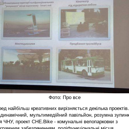
Фото: Про все
ед найбільш креативних вирізняється декілька проектів.
динамічний, мультимедійний павільйон, розумна зупин
я ЧНУ, проект CHE.Bike - комунальні велопарковки з
грамним забезпеченням, поліфункціональні місця