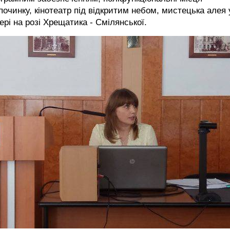
починку, кінотеатр під відкритим небом, мистецька алея 
ері на розі Хрещатика - Смілянської.