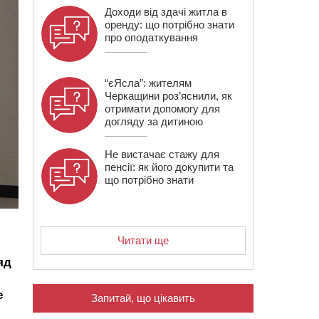
Доходи від здачі житла в
оренду: що потрібно знати
про оподаткування
“єЯсла”: жителям
Черкащини роз’яснили, як
отримати допомогу для
догляду за дитиною
Не вистачає стажу для
пенсії: як його докупити та
що потрібно знати
Читати ще
яд
е
Запитай, що цікавить