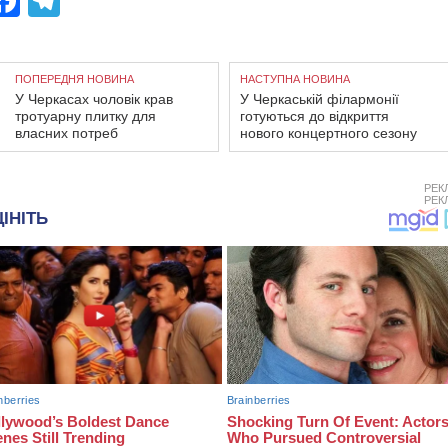
Facebook
Telegram
ПОПЕРЕДНЯ НОВИНА
НАСТУПНА НОВИНА
У Черкасах чоловік крав
У Черкаській філармонії
тротуарну плитку для
готуються до відкриття
власних потреб
нового концертного сезону
РЕК
РЕК