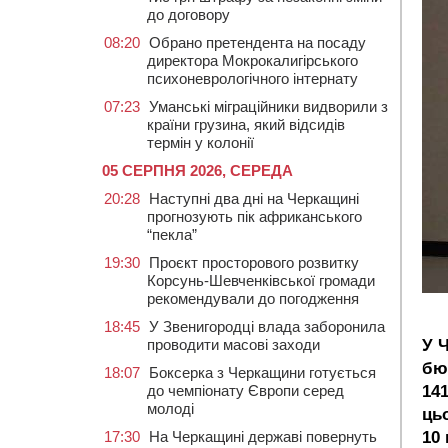
до договору
08:20
Обрано претендента на посаду
директора Мокрокалигірського
психоневрологічного інтернату
07:23
Уманські міграційники видворили з
країни грузина, який відсидів
термін у колонії
05 СЕРПНЯ 2026, СЕРЕДА
20:28
Наступні два дні на Черкащині
прогнозують пік африканського
“пекла”
19:30
Проєкт просторового розвитку
Корсунь-Шевченківської громади
рекомендували до погодження
18:45
У Звенигородці влада заборонила
проводити масові заходи
У 
бю
18:07
Боксерка з Черкащини готується
до чемпіонату Європи серед
14
молоді
ць
17:30
На Черкащині державі повернуть
10