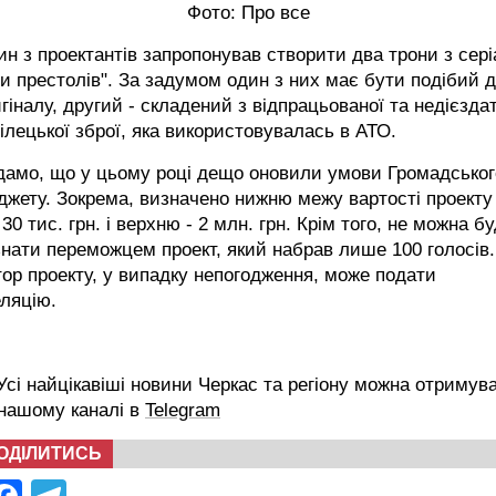
Фото: Про все
н з проектантів запропонував створити два трони з сер
ри престолів". За задумом один з них має бути подібий 
гіналу, другий - складений з відпрацьованої та недієзда
ілецької зброї, яка використовувалась в АТО.
дамо, що у цьому році дещо оновили умови Громадськог
жету. Зокрема, визначено нижню межу вартості проекту 
 30 тис. грн. і верхню - 2 млн. грн. Крім того, не можна б
нати переможцем проект, який набрав лише 100 голосів.
ор проекту, у випадку непогодження, може подати
ляцію.
сі найцікавіші новини Черкас та регіону можна отримув
 нашому каналі в
Telegram
ОДІЛИТИСЬ