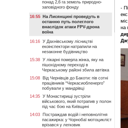
понад 2,6 га земель природно-
заповідного фонду
- П
ек
16:55
На Лисянщині проведуть в
міс
останню путь полеглого
внаслідок атаки FPV-дрона
на 
воїна
ди
Дж
16:16
У Дахнівському лісництві
екоінспектори натрапили на
незаконне будівництво
15:38
У лікарні померла жінка, яку на
пішохідному переході в
Черкаському районі збила автівка
15:08
Від Чернівців до Бакоти: пів сотні
працівників “Черкасиобленерго”
побували у мандрівці
14:35
У Монастирищі зустріли
військового, який потрапив у полон
під час бою на Київщині
14:03
Постраждав водій і неповнолітня
пасажирка: у Чорнобаї мотоцикліст
врізався у легковик