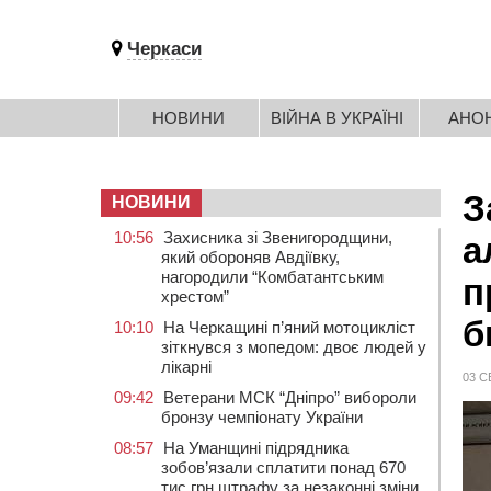
Черкаси
НОВИНИ
ВІЙНА В УКРАЇНІ
АНО
З
НОВИНИ
10:56
Захисника зі Звенигородщини,
а
який обороняв Авдіївку,
нагородили “Комбатантським
п
хрестом”
б
10:10
На Черкащині п’яний мотоцикліст
зіткнувся з мопедом: двоє людей у
лікарні
03 С
09:42
Ветерани МСК “Дніпро” вибороли
бронзу чемпіонату України
08:57
На Уманщині підрядника
зобов’язали сплатити понад 670
тис грн штрафу за незаконні зміни