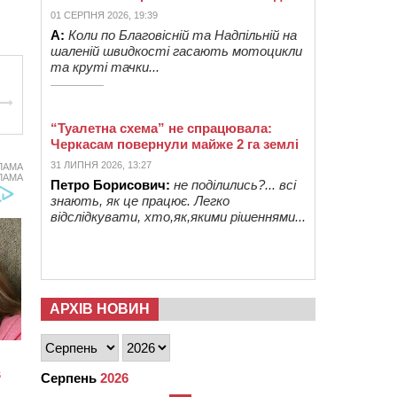
01 СЕРПНЯ 2026, 19:39
А:
Коли по Благовісній та Надпільній на
шаленій швидкості гасають мотоцикли
та круті тачки...
“Туалетна схема” не спрацювала:
Черкасам повернули майже 2 га землі
31 ЛИПНЯ 2026, 13:27
ЛАМА
ЛАМА
Петро Борисович:
не поділились?... всі
знають, як це працює. Легко
відслідкувати, хто,як,якими рішеннями...
АРХІВ НОВИН
Серпень
2026