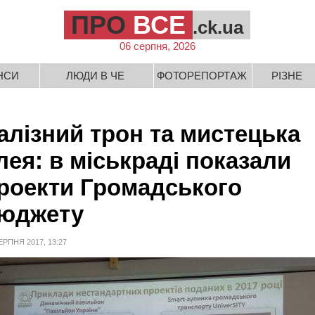
ПРО
ВСЕ
.ck.ua
06 серпня, 2026
НСИ
ЛЮДИ В ЧЕ
ФОТОРЕПОРТАЖ
РІЗНЕ
алізний трон та мистецька
лея: в міськраді показали
роекти Громадського
юджету
ЕРПНЯ 2017, 13:27