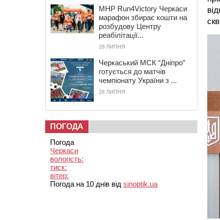
MHP Run4Victory Черкаси
від
марафон збирає кошти на
скв
розбудову Центру
реабілітації...
28 ЛИПНЯ
Черкаський МСК “Дніпро”
готується до матчів
чемпіонату України з ...
28 ЛИПНЯ
ПОГОДА
Погода
Черкаси
вологість:
тиск:
вітер:
Погода на 10 днів від
sinoptik.ua