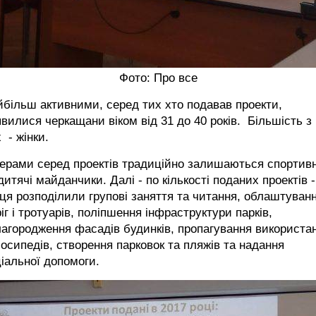
Фото: Про все
більш активними, серед тих хто подавав проекти,
вилися черкащани віком від 31 до 40 років. Більшість з
 - жінки.
ерами серед проектів традиційно залишаються спортивн
дитячі майданчики. Далі - по кількості поданих проектів -
ця розподілили групові заняття та читання, облаштуван
іг і тротуарів, поліпшення інфраструктури парків,
агородження фасадів будинків, пропагування використа
осипедів, створення парковок та пляжів та надання
іальної допомоги.