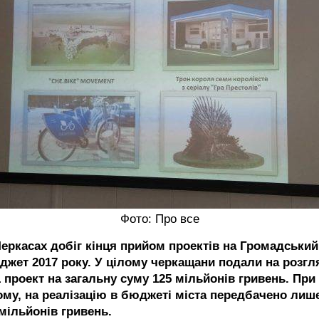
Фото: Про все
Черкасах добіг кінця прийом проектів на Громадський
джет 2017 року. У цілому черкащани подали на розгл
1 проект на загальну суму 125 мільйонів гривень. При
ому, на реалізацію в бюджеті міста передбачено лиш
 мільйонів гривень.