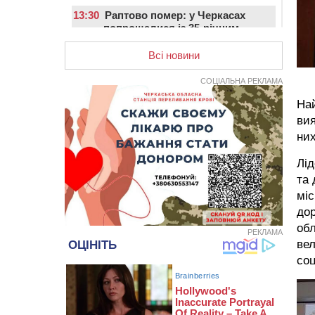
13:30
Раптово помер: у Черкасах
попрощалися із 35-річним
прикордонником
Всі новини
12:59
У Черкасах нагородили двох
місцевих жителів, які відмовилися
СОЦІАЛЬНА РЕКЛАМА
вчиняти підпали на замовлення
росіян
Най
вия
12:23
У Руськополянській громаді
оновили дорожню розмітку на
них
центральних вулицях (ФОТО)
Лід
11:48
На черкаській дамбі загинув
та 
водій BMW, зіткнувшись на
зустрічній смузі із вантажівкою
міс
дор
11:14
Збитки понад 100 тисяч гривень:
обл
на Золотоніщині правоохоронці
РЕКЛАМА
виявили 700 метрів
вел
браконьєрських сіток
соц
10:33
У Черкасах легковик зіткнувся із
вантажівкою й “відлетів” у стіну:
постраждав підліток