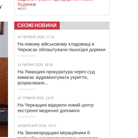
будинків
у
883
СХОЖІ НОВИНИ
03 ЧЕРВНЯ 2026, 17:31
На новому військовому кладовищі в
Черкасах облаштували пішохідні доріжки
14 ЛИПНЯ 2026, 18:50
На Уманщині прокуратура через суд
вимагає відремонтувати укриття,
розраховане...
20 ТРАВНЯ 2026, 19:27
На Черкащині відкрили новий центр
екстреної медичної допомоги
18 БЕРЕЗНЯ 2026, 18:27
На Звенигородщині міграційники й