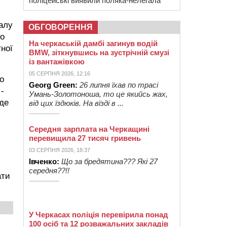
поліцейські виявили поляка-нелегала
іалу
ОБГОВОРЕННЯ
до
На черкаській дамбі загинув водій
тної
BMW, зіткнувшись на зустрічній смузі
із вантажівкою
05 СЕРПНЯ 2026, 12:16
о
Georg Green:
26 липня їхав по трасі
-
Умань-Золотоноша, то це якийсь жах,
уде
від цих їздюків. На вїзді в ...
Середня зарплата на Черкащині
перевищила 27 тисяч гривень
03 СЕРПНЯ 2026, 18:37
Івченко:
Що за бредятина??? Які 27
середня??!!
ати
У Черкасах поліція перевірила понад
100 осіб та 12 розважальних закладів