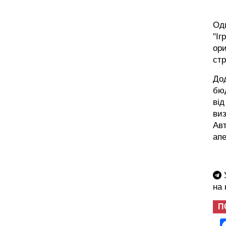
Оди
"Іг
ори
стр
До
бюд
від
виз
Авт
апе
У
на
П