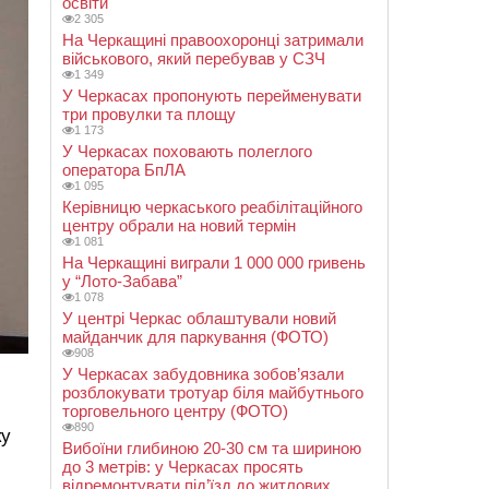
освіти
2 305
На Черкащині правоохоронці затримали
військового, який перебував у СЗЧ
1 349
У Черкасах пропонують перейменувати
три провулки та площу
1 173
У Черкасах поховають полеглого
оператора БпЛА
1 095
Керівницю черкаського реабілітаційного
центру обрали на новий термін
1 081
На Черкащині виграли 1 000 000 гривень
у “Лото-Забава”
1 078
У центрі Черкас облаштували новий
майданчик для паркування (ФОТО)
908
У Черкасах забудовника зобов’язали
розблокувати тротуар біля майбутнього
торговельного центру (ФОТО)
890
ку
Вибоїни глибиною 20-30 см та шириною
до 3 метрів: у Черкасах просять
відремонтувати під’їзд до житлових