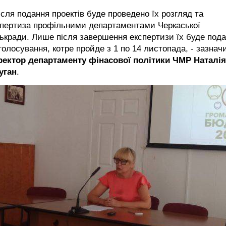
ісля подання проектів буде проведено їх розгляд та
спертиза профільними департаментами Черкаської
ькради. Лише після завершення експертизи їх буде под
голосування, котре пройде з 1 по 14 листопада, - зазнач
ректор департаменту фінасової політики ЧМР Наталія
уган
.