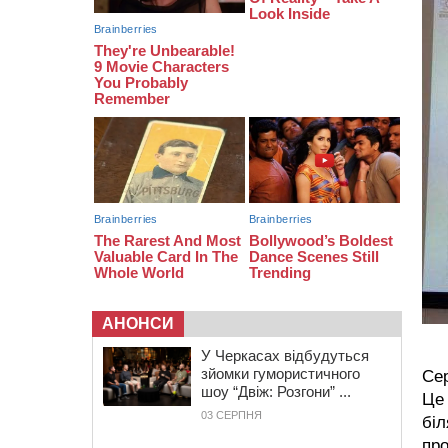
09:49
ДНК-експертиза через 21 місяць
підтвердила загибель захисника
зі Сміли
09:13
У Черкасах 18-річний хлопець
поранив себе ножем у відділенні
пошти
АНОНСИ
У Черкасах відбудуться
зйомки гумористичного
Сер
шоу “Двіж: Розгони” ...
Це 
03 СЕРПНЯ
біл
про