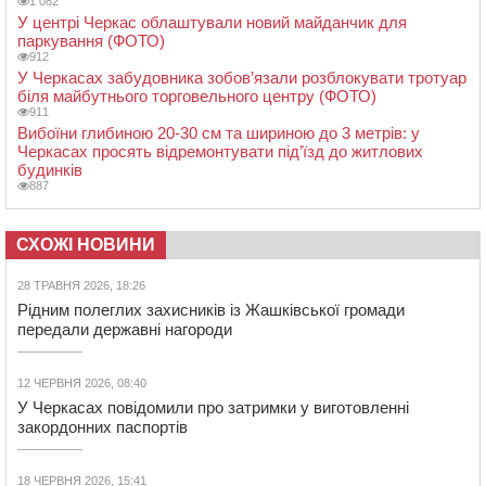
1 082
У центрі Черкас облаштували новий майданчик для
паркування (ФОТО)
912
У Черкасах забудовника зобов’язали розблокувати тротуар
біля майбутнього торговельного центру (ФОТО)
911
Вибоїни глибиною 20-30 см та шириною до 3 метрів: у
Черкасах просять відремонтувати під’їзд до житлових
будинків
887
СХОЖІ НОВИНИ
28 ТРАВНЯ 2026, 18:26
Рідним полеглих захисників із Жашківської громади
передали державні нагороди
12 ЧЕРВНЯ 2026, 08:40
У Черкасах повідомили про затримки у виготовленні
закордонних паспортів
18 ЧЕРВНЯ 2026, 15:41