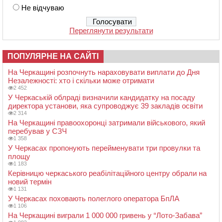
Не відчуваю
Переглянути результати
ПОПУЛЯРНЕ НА САЙТІ
На Черкащині розпочнуть нараховувати виплати до Дня
Незалежності: хто і скільки може отримати
2 452
У Черкаській облраді визначили кандидатку на посаду
директора установи, яка супроводжує 39 закладів освіти
2 314
На Черкащині правоохоронці затримали військового, який
перебував у СЗЧ
1 358
У Черкасах пропонують перейменувати три провулки та
площу
1 183
Керівницю черкаського реабілітаційного центру обрали на
новий термін
1 131
У Черкасах поховають полеглого оператора БпЛА
1 106
На Черкащині виграли 1 000 000 гривень у “Лото-Забава”