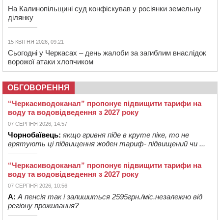
На Калинопільщині суд конфіскував у росіянки земельну
ділянку
15 КВІТНЯ 2026, 09:21
Сьогодні у Черкасах – день жалоби за загиблим внаслідок
ворожої атаки хлопчиком
ОБГОВОРЕННЯ
“Черкасиводоканал” пропонує підвищити тарифи на
воду та водовідведення з 2027 року
07 СЕРПНЯ 2026, 14:57
Чорнобаївець:
якщо гривня піде в круте піке, то не
врятують ці підвищення жоден тариф- підвищений чи ...
“Черкасиводоканал” пропонує підвищити тарифи на
воду та водовідведення з 2027 року
07 СЕРПНЯ 2026, 10:56
А:
А пенсія так і залишиться 2595грн./міс.незалежно від
регіону проживання?