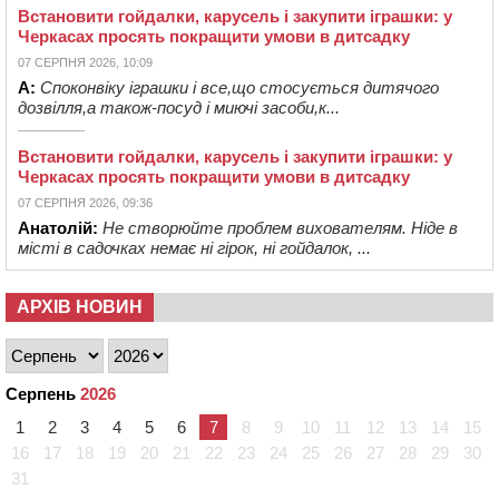
Встановити гойдалки, карусель і закупити іграшки: у
Черкасах просять покращити умови в дитсадку
07 СЕРПНЯ 2026, 10:09
А:
Споконвіку іграшки і все,що стосується дитячого
дозвілля,а також-посуд і миючі засоби,к...
Встановити гойдалки, карусель і закупити іграшки: у
Черкасах просять покращити умови в дитсадку
07 СЕРПНЯ 2026, 09:36
Анатолій:
Не створюйте проблем вихователям. Ніде в
місті в садочках немає ні гірок, ні гойдалок, ...
АРХІВ НОВИН
Серпень
2026
1
2
3
4
5
6
7
8
9
10
11
12
13
14
15
16
17
18
19
20
21
22
23
24
25
26
27
28
29
30
31