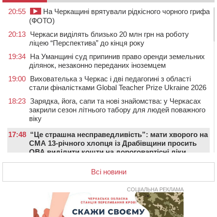
20:55
На Черкащині врятували рідкісного чорного грифа
(ФОТО)
20:13
Черкаси виділять близько 20 млн грн на роботу
ліцею “Перспектива” до кінця року
19:34
На Уманщині суд припинив право оренди земельних
ділянок, незаконно переданих іноземцем
19:00
Вихователька з Черкас і дві педагогині з області
стали фіналістками Global Teacher Prize Ukraine 2026
18:23
Зарядка, йога, сапи та нові знайомства: у Черкасах
закрили сезон літнього табору для людей поважного
віку
17:48
“Це страшна несправедливість”: мати хворого на
СМА 13-річного хлопця із Драбівщини просить
ОВА виділити кошти на дороговартісні ліки
17:15
На Уманщині судитимуть колишню очільницю відділу
Всі новини
освіти через закупівлю електрики за завищеною
ціною
СОЦІАЛЬНА РЕКЛАМА
16:40
У Черкасах провели в останню путь двох
загиблих воїнів