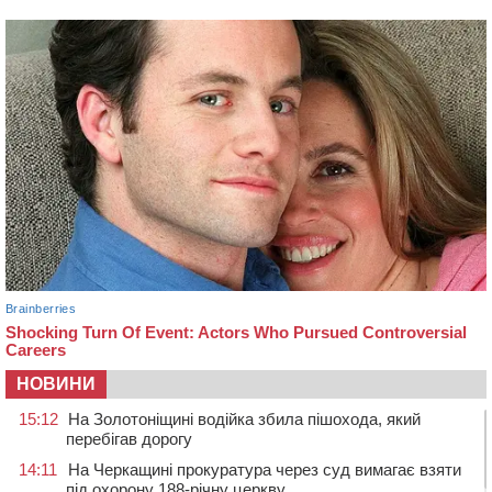
НОВИНИ
15:12
На Золотоніщині водійка збила пішохода, який
перебігав дорогу
14:11
На Черкащині прокуратура через суд вимагає взяти
під охорону 188-річну церкву