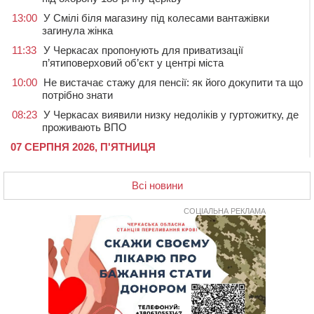
13:00
У Смілі біля магазину під колесами вантажівки
загинула жінка
11:33
У Черкасах пропонують для приватизації
п’ятиповерховий об’єкт у центрі міста
10:00
Не вистачає стажу для пенсії: як його докупити та що
потрібно знати
08:23
У Черкасах виявили низку недоліків у гуртожитку, де
проживають ВПО
07 СЕРПНЯ 2026, П'ЯТНИЦЯ
20:55
На Черкащині врятували рідкісного чорного грифа
(ФОТО)
Всі новини
20:13
Черкаси виділять близько 20 млн грн на роботу
ліцею “Перспектива” до кінця року
СОЦІАЛЬНА РЕКЛАМА
19:34
На Уманщині суд припинив право оренди земельних
ділянок, незаконно переданих іноземцем
19:00
Вихователька з Черкас і дві педагогині з області
стали фіналістками Global Teacher Prize Ukraine 2026
18:23
Зарядка, йога, сапи та нові знайомства: у Черкасах
закрили сезон літнього табору для людей поважного