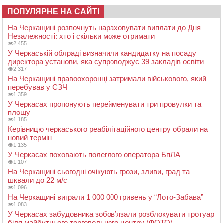
ПОПУЛЯРНЕ НА САЙТІ
На Черкащині розпочнуть нараховувати виплати до Дня
Незалежності: хто і скільки може отримати
2 455
У Черкаській облраді визначили кандидатку на посаду
директора установи, яка супроводжує 39 закладів освіти
2 317
На Черкащині правоохоронці затримали військового, який
перебував у СЗЧ
1 359
У Черкасах пропонують перейменувати три провулки та
площу
1 185
Керівницю черкаського реабілітаційного центру обрали на
новий термін
1 135
У Черкасах поховають полеглого оператора БпЛА
1 107
На Черкащині сьогодні очікують грози, зливи, град та
шквали до 22 м/с
1 096
На Черкащині виграли 1 000 000 гривень у “Лото-Забава”
1 083
У Черкасах забудовника зобов’язали розблокувати тротуар
біля майбутнього торговельного центру (ФОТО)