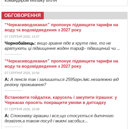
командиром екіпажу БпЛА
ОБГОВОРЕННЯ
“Черкасиводоканал” пропонує підвищити тарифи на
воду та водовідведення з 2027 року
07 СЕРПНЯ 2026, 14:57
Чорнобаївець:
якщо гривня піде в круте піке, то не
врятують ці підвищення жоден тариф- підвищений чи ...
“Черкасиводоканал” пропонує підвищити тарифи на
воду та водовідведення з 2027 року
07 СЕРПНЯ 2026, 10:56
А:
А пенсія так і залишиться 2595грн./міс.незалежно від
регіону проживання?
Встановити гойдалки, карусель і закупити іграшки: у
Черкасах просять покращити умови в дитсадку
07 СЕРПНЯ 2026, 10:09
А:
Споконвіку іграшки і все,що стосується дитячого
дозвілля,а також-посуд і миючі засоби,к...