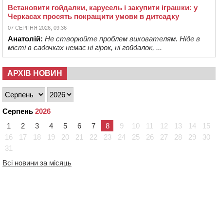
Встановити гойдалки, карусель і закупити іграшки: у
Черкасах просять покращити умови в дитсадку
07 СЕРПНЯ 2026, 09:36
Анатолій:
Не створюйте проблем вихователям. Ніде в
місті в садочках немає ні гірок, ні гойдалок, ...
АРХІВ НОВИН
Серпень
2026
1
2
3
4
5
6
7
8
9
10
11
12
13
14
15
16
17
18
19
20
21
22
23
24
25
26
27
28
29
30
31
Всі новини за місяць