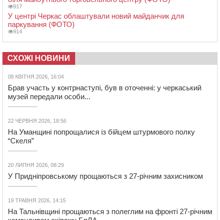
917
У центрі Черкас облаштували новий майданчик для
паркування (ФОТО)
914
СХОЖІ НОВИНИ
08 КВІТНЯ 2026, 16:04
Брав участь у контрнаступі, був в оточенні: у черкаський
музей передали особи...
22 ЧЕРВНЯ 2026, 18:56
На Уманщині попрощалися із бійцем штурмового полку
“Скеля”
20 ЛИПНЯ 2026, 08:29
У Придніпровському прощаються з 27-річним захисником
19 ТРАВНЯ 2026, 14:15
На Тальнівщині прощаються з полеглим на фронті 27-річним