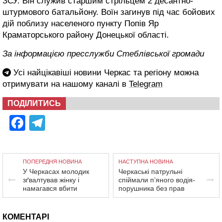
ЗСУ. Він служив старшим стрільцем 2 десантно-
штурмового батальйону. Воїн загинув під час бойових
дій поблизу населеного пункту Попів Яр
Краматорського району Донецької області.
За інформацією пресслужби Стеблівської громади
Усі найцікавіші новини Черкас та регіону можна
отримувати на нашому каналі в
Telegram
ПОДІЛИТИСЬ
Facebook
Telegram
ПОПЕРЕДНЯ НОВИНА
НАСТУПНА НОВИНА
У Черкасах молодик
Черкаські патрульні
зґвалтував жінку і
спіймали п’яного водія-
намагався вбити
порушника без прав
КОМЕНТАРІ