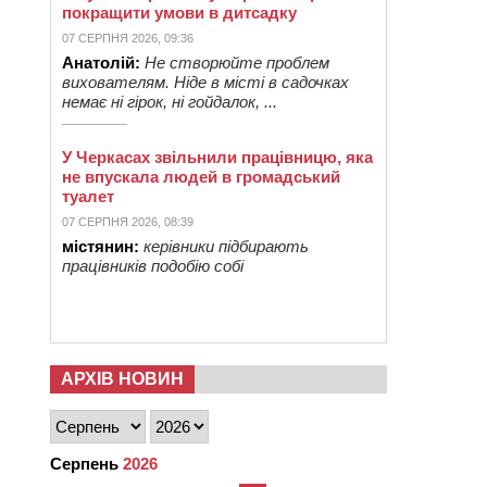
покращити умови в дитсадку
07 СЕРПНЯ 2026, 09:36
Анатолій:
Не створюйте проблем
вихователям. Ніде в місті в садочках
немає ні гірок, ні гойдалок, ...
У Черкасах звільнили працівницю, яка
не впускала людей в громадський
туалет
07 СЕРПНЯ 2026, 08:39
містянин:
керівники підбирають
працівників подобію собі
АРХІВ НОВИН
Серпень
2026