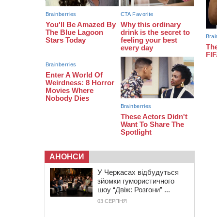
серед вступників
АНОНСИ
У Черкасах відбудуться
зйомки гумористичного
шоу “Двіж: Розгони” ...
03 СЕРПНЯ