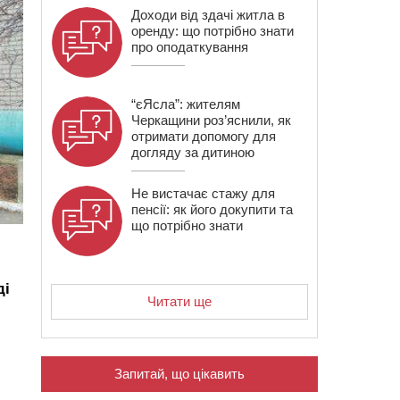
Доходи від здачі житла в
оренду: що потрібно знати
про оподаткування
“єЯсла”: жителям
Черкащини роз’яснили, як
отримати допомогу для
догляду за дитиною
Не вистачає стажу для
пенсії: як його докупити та
що потрібно знати
ді
Читати ще
Запитай, що цікавить