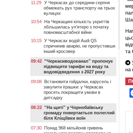
11:29
У Черкасах до середини серпня
мер
обмежать рух транспорту на трьох
пал
вулицях
Шан
10:54
На Черкащині кількість укриттів
збільшилась уп’ятеро з початку
На
повномасштабної війни
цьо
10:15
У Черкасах водій Audi Q5
від
спричинив аварію, не пропустивши
та
інший кросовер
09:42
“Черкасиводоканал” пропонує
У
підвищити тарифи на воду та
на
водовідведення з 2027 року
П
09:08
Встановити гойдалки, карусель і
закупити іграшки: у Черкасах
просять покращити умови в
дитсадку
08:22
“На щиті” у Чорнобаївську
громаду повертається полеглий
біля Кліщіївки воїн
07:30
Понад 968 мільйонів гривень