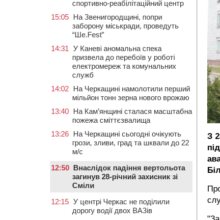
спортивно-реабілітаційний центр
15:05
На Звенигородщині, попри
заборону міськради, проведуть
“Ше.Fest”
14:31
У Каневі аномальна спека
призвела до перебоїв у роботі
електромереж та комунальних
служб
14:02
На Черкащині намолотили перший
мільйон тонн зерна нового врожаю
13:40
На Кам’янщині сталася масштабна
пожежа сміттєзвалища
13:26
На Черкащині сьогодні очікують
З 
грози, зливи, град та шквали до 22
пі
м/с
ав
12:50
Внаслідок падіння вертольота
Бі
загинув 28-річний захисник зі
Сміли
Пр
сл
12:15
У центрі Черкас не поділили
дорогу водії двох ВАЗів
"За