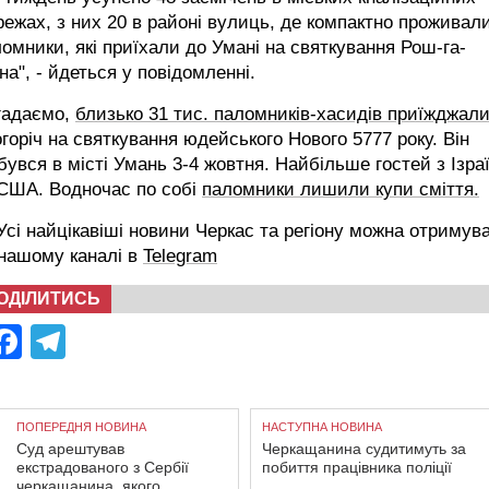
ежах, з них 20 в районі вулиць, де компактно проживал
омники, які приїхали до Умані на святкування Рош-га-
а", - йдеться у повідомленні.
гадаємо,
близько 31 тис. паломників-хасидів приїжджал
горіч на святкування юдейського Нового 5777 року. Він
бувся в місті Умань 3-4 жовтня. Найбільше гостей з Ізра
 США. Водночас по собі
паломники лишили купи сміття.
сі найцікавіші новини Черкас та регіону можна отримув
 нашому каналі в
Telegram
ОДІЛИТИСЬ
Facebook
Telegram
ПОПЕРЕДНЯ НОВИНА
НАСТУПНА НОВИНА
Суд арештував
Черкащанина судитимуть за
екстрадованого з Сербії
побиття працівника поліції
черкащанина, якого