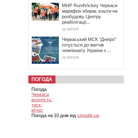
MHP Run4Victory Черкаси
марафон збирає кошти на
розбудову Центру
реабілітації...
28 ЛИПНЯ
Черкаський МСК “Дніпро”
готується до матчів
чемпіонату України з ...
28 ЛИПНЯ
ПОГОДА
Погода
Черкаси
вологість:
тиск:
вітер:
Погода на 10 днів від
sinoptik.ua