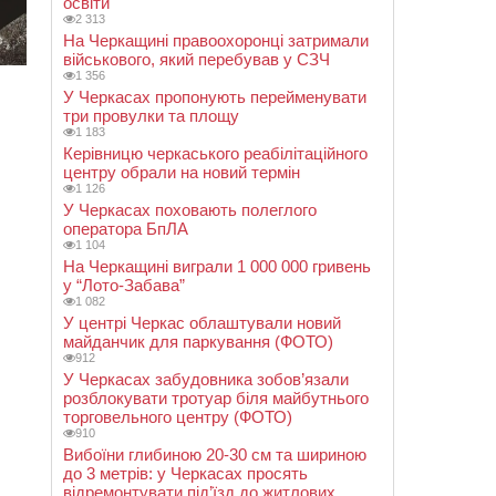
освіти
2 313
На Черкащині правоохоронці затримали
військового, який перебував у СЗЧ
1 356
У Черкасах пропонують перейменувати
три провулки та площу
1 183
Керівницю черкаського реабілітаційного
центру обрали на новий термін
1 126
У Черкасах поховають полеглого
оператора БпЛА
1 104
На Черкащині виграли 1 000 000 гривень
у “Лото-Забава”
1 082
У центрі Черкас облаштували новий
майданчик для паркування (ФОТО)
912
У Черкасах забудовника зобов’язали
розблокувати тротуар біля майбутнього
торговельного центру (ФОТО)
910
Вибоїни глибиною 20-30 см та шириною
до 3 метрів: у Черкасах просять
відремонтувати під’їзд до житлових