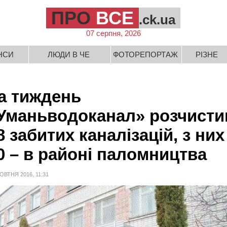
ПРО
ВСЕ
.ck.ua
07 серпня, 2026
НСИ
ЛЮДИ В ЧЕ
ФОТОРЕПОРТАЖ
РІЗНЕ
а тиждень
Уманьводоканал» розчисти
8 забитих каналізацій, з них
0 – в районі паломництва
ОВТНЯ 2016, 11:31