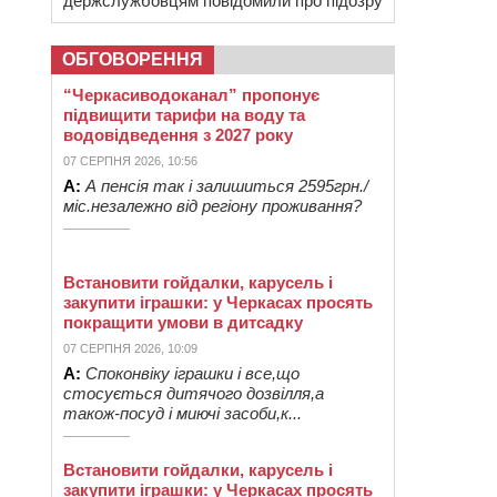
держслужбовцям повідомили про підозру
ОБГОВОРЕННЯ
“Черкасиводоканал” пропонує
підвищити тарифи на воду та
водовідведення з 2027 року
07 СЕРПНЯ 2026, 10:56
А:
А пенсія так і залишиться 2595грн./
міс.незалежно від регіону проживання?
Встановити гойдалки, карусель і
закупити іграшки: у Черкасах просять
покращити умови в дитсадку
07 СЕРПНЯ 2026, 10:09
А:
Споконвіку іграшки і все,що
стосується дитячого дозвілля,а
також-посуд і миючі засоби,к...
Встановити гойдалки, карусель і
закупити іграшки: у Черкасах просять