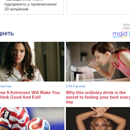
підозрюють у привласненні
20 мільйонів
РЕК
РЕК