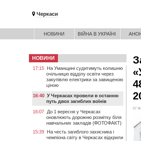
Черкаси
НОВИНИ
ВІЙНА В УКРАЇНІ
АНО
З
НОВИНИ
17:15
На Уманщині судитимуть колишню
«
очільницю відділу освіти через
закупівлю електрики за завищеною
4
ціною
2
16:40
У Черкасах провели в останню
путь двох загиблих воїнів
07 Ж
16:07
До 1 вересня у Черкасах
оновлюють дорожню розмітку біля
навчальних закладів (ФОТОФАКТ)
15:39
На честь загиблого захисника і
чемпіона світу в Черкасах відкрили