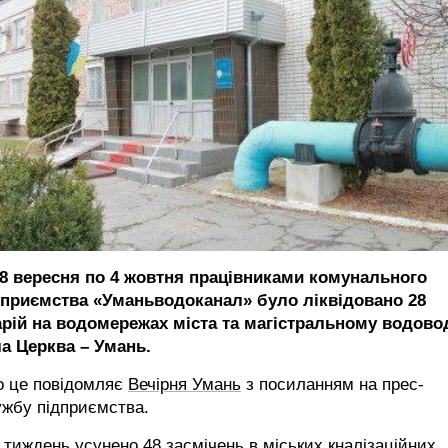
28 вересня по 4 жовтня працівниками комунального
дприємства «Уманьводоканал» було ліквідовано 28
арій на водомережах міста та магістральному водово
ла Церква – Умань.
о це повідомляє
Вечірня Умань
з посиланням на прес-
ужбу підприємства.
 тиждень усунено 48 засмічень в міських кналізаційних