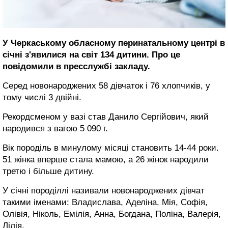
У Черкаському обласному перинатальному центрі в
січні з'явилися на світ 134 дитини. Про це
повідомили
в пресслужбі закладу.
Серед новонароджених 58 дівчаток і 76 хлопчиків, у
тому числі 3 двійні.
Рекордсменом у вазі став Данило Сергійович, який
народився з вагою 5 090 г.
Вік породіль в минулому місяці становить 14-44 роки.
51 жінка вперше стала мамою, а 26 жінок народили
третю і більше дитину.
У січні породіллі називали новонароджених дівчат
такими іменами: Владислава, Аделіна, Мія, Софія,
Олівія, Ніколь, Емілія, Анна, Богдана, Поліна, Валерія,
Лілія.