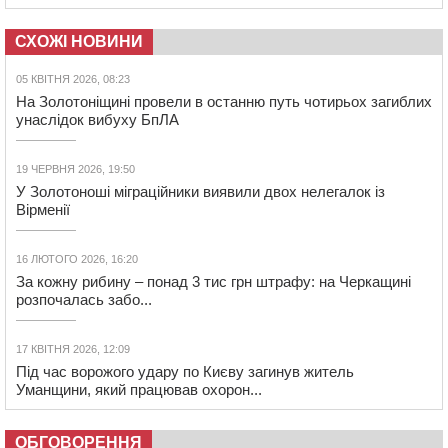
СХОЖІ НОВИНИ
05 КВІТНЯ 2026, 08:23
На Золотоніщині провели в останню путь чотирьох загиблих
унаслідок вибуху БпЛА
19 ЧЕРВНЯ 2026, 19:50
У Золотоноші міграційники виявили двох нелегалок із
Вірменії
16 ЛЮТОГО 2026, 16:20
За кожну рибину – понад 3 тис грн штрафу: на Черкащині
розпочалась забо...
17 КВІТНЯ 2026, 12:09
Під час ворожого удару по Києву загинув житель
Уманщини, який працював охорон...
ОБГОВОРЕННЯ