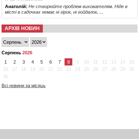
Анатолій:
Не створюйте проблем вихователям. Ніде в
місті в садочках немає ні гірок, ні гойдалок, ...
АРХІВ НОВИН
Серпень
2026
1
2
3
4
5
6
7
8
9
10
11
12
13
14
15
16
17
18
19
20
21
22
23
24
25
26
27
28
29
30
31
Всі новини за місяць