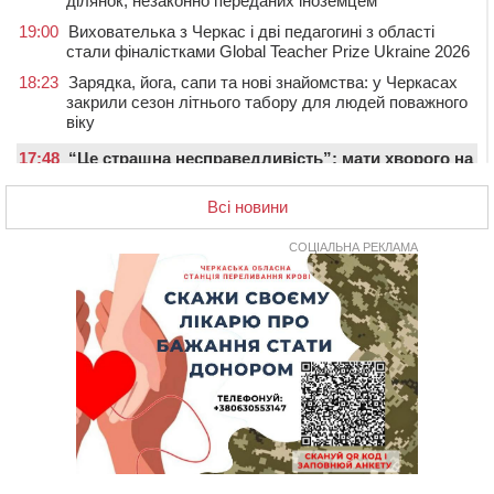
ділянок, незаконно переданих іноземцем
19:00
Вихователька з Черкас і дві педагогині з області
стали фіналістками Global Teacher Prize Ukraine 2026
18:23
Зарядка, йога, сапи та нові знайомства: у Черкасах
закрили сезон літнього табору для людей поважного
віку
17:48
“Це страшна несправедливість”: мати хворого на
СМА 13-річного хлопця із Драбівщини просить
ОВА виділити кошти на дороговартісні ліки
Всі новини
17:15
На Уманщині судитимуть колишню очільницю відділу
СОЦІАЛЬНА РЕКЛАМА
освіти через закупівлю електрики за завищеною
ціною
16:40
У Черкасах провели в останню путь двох
загиблих воїнів
16:07
До 1 вересня у Черкасах оновлюють дорожню
розмітку біля навчальних закладів (ФОТОФАКТ)
15:39
На честь загиблого захисника і чемпіона світу в
Черкасах відкрили спортивно-реабілітаційний центр
15:05
На Звенигородщині, попри заборону міськради,
проведуть “Ше.Fest”