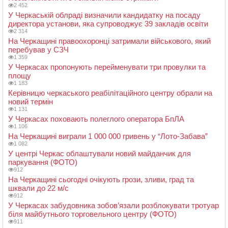
2 452
У Черкаській облраді визначили кандидатку на посаду
директора установи, яка супроводжує 39 закладів освіти
2 314
На Черкащині правоохоронці затримали військового, який
перебував у СЗЧ
1 359
У Черкасах пропонують перейменувати три провулки та
площу
1 183
Керівницю черкаського реабілітаційного центру обрали на
новий термін
1 131
У Черкасах поховають полеглого оператора БпЛА
1 106
На Черкащині виграли 1 000 000 гривень у “Лото-Забава”
1 082
У центрі Черкас облаштували новий майданчик для
паркування (ФОТО)
912
На Черкащині сьогодні очікують грози, зливи, град та
шквали до 22 м/с
912
У Черкасах забудовника зобов’язали розблокувати тротуар
біля майбутнього торговельного центру (ФОТО)
911