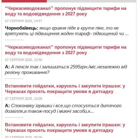
“Черкасиводоканал” пропонує підвищити тарифи на
воду та водовідведення з 2027 року
07 СЕРПНЯ 2026, 14:57
Чорнобаївець:
якщо гривня піде в круте піке, то не
врятують ці підвищення жоден тариф- підвищений чи ...
“Черкасиводоканал” пропонує підвищити тарифи на
воду та водовідведення з 2027 року
07 СЕРПНЯ 2026, 10:56
А:
А пенсія так і залишиться 2595грн./міс.незалежно від
регіону проживання?
Встановити гойдалки, карусель і закупити іграшки: у
Черкасах просять покращити умови в дитсадку
07 СЕРПНЯ 2026, 10:09
А:
Споконвіку іграшки і все,що стосується дитячого
дозвілля,а також-посуд і миючі засоби,к...
Встановити гойдалки, карусель і закупити іграшки: у
Черкасах просять покращити умови в дитсадку
07 СЕРПНЯ 2026, 09:36