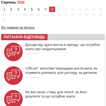
тарифи на воду та водовідведення з 2027 року
Серпень
2026
09:08
Встановити гойдалки, карусель і закупити іграшки: у
1
2
3
4
5
6
7
8
9
10
11
12
13
14
15
Черкасах просять покращити умови в дитсадку
16
17
18
19
20
21
22
23
24
25
26
27
28
29
30
31
08:22
“На щиті” у Чорнобаївську громаду повертається
полеглий біля Кліщіївки воїн
Всі новини за місяць
07:30
Понад 968 мільйонів гривень земельного податку
ПИТАННЯ-ВІДПОВІДЬ
сплатили на Черкащині
06 СЕРПНЯ 2026, ЧЕТВЕР
Доходи від здачі житла в оренду: що потрібно
знати про оподаткування
21:13
Вісім медалей, з яких чотири золоті: черкаські
спортсмени тріумфували на чемпіонаті України
“єЯсла”: жителям Черкащини роз’яснили, як
отримати допомогу для догляду за дитиною
Не вистачає стажу для пенсії: як його
докупити та що потрібно знати