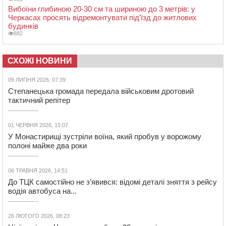
Вибоїни глибиною 20-30 см та шириною до 3 метрів: у
Черкасах просять відремонтувати під’їзд до житлових
будинків
882
СХОЖІ НОВИНИ
09 ЛИПНЯ 2026, 07:39
Степанецька громада передала військовим дротовий
тактичний репітер
01 ЧЕРВНЯ 2026, 15:07
У Монастирищі зустріли воїна, який пробув у ворожому
полоні майже два роки
06 ТРАВНЯ 2026, 14:51
До ТЦК самостійно не з’явився: відомі деталі зняття з рейсу
водія автобуса на...
26 ЛЮТОГО 2026, 08:23