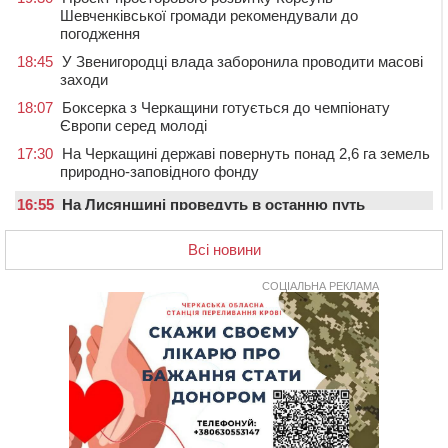
Шевченківської громади рекомендували до
погодження
18:45
У Звенигородці влада заборонила проводити масові
заходи
18:07
Боксерка з Черкащини готується до чемпіонату
Європи серед молоді
17:30
На Черкащині державі повернуть понад 2,6 га земель
природно-заповідного фонду
16:55
На Лисянщині проведуть в останню путь
полеглого внаслідок атаки FPV-дрона воїна
Всі новини
16:16
У Дахнівському лісництві екоінспектори натрапили на
незаконне будівництво
СОЦІАЛЬНА РЕКЛАМА
15:38
У лікарні померла жінка, яку на пішохідному переході
в Черкаському районі збила автівка
15:08
Від Чернівців до Бакоти: пів сотні працівників
“Черкасиобленерго” побували у мандрівці
14:35
У Монастирищі зустріли військового, який потрапив у
полон під час бою на Київщині
14:03
Постраждав водій і неповнолітня пасажирка: у