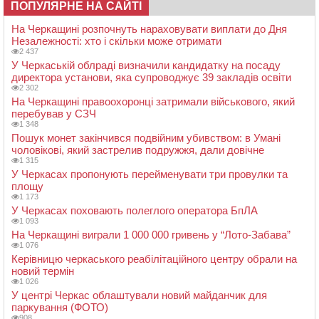
ПОПУЛЯРНЕ НА САЙТІ
На Черкащині розпочнуть нараховувати виплати до Дня
Незалежності: хто і скільки може отримати
2 437
У Черкаській облраді визначили кандидатку на посаду
директора установи, яка супроводжує 39 закладів освіти
2 302
На Черкащині правоохоронці затримали військового, який
перебував у СЗЧ
1 348
Пошук монет закінчився подвійним убивством: в Умані
чоловікові, який застрелив подружжя, дали довічне
1 315
У Черкасах пропонують перейменувати три провулки та
площу
1 173
У Черкасах поховають полеглого оператора БпЛА
1 093
На Черкащині виграли 1 000 000 гривень у “Лото-Забава”
1 076
Керівницю черкаського реабілітаційного центру обрали на
новий термін
1 026
У центрі Черкас облаштували новий майданчик для
паркування (ФОТО)
908