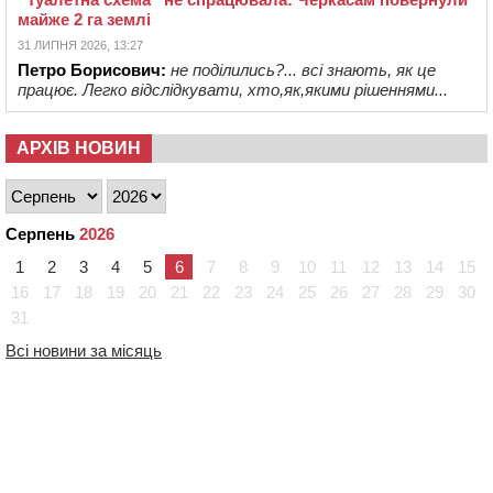
майже 2 га землі
31 ЛИПНЯ 2026, 13:27
Петро Борисович:
не поділились?... всі знають, як це
працює. Легко відслідкувати, хто,як,якими рішеннями...
АРХІВ НОВИН
Серпень
2026
1
2
3
4
5
6
7
8
9
10
11
12
13
14
15
16
17
18
19
20
21
22
23
24
25
26
27
28
29
30
31
Всі новини за місяць