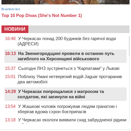
НОВИНИ
16:48
У Черкасах понад 200 будинків без гарячої води
(АДРЕСИ)
16:13
На Звенигородщині провели в останню путь
загиблого на Херсонщині військового
15:37
Сьогодні ЛНЗ зустрінеться з “Карпатами” у Львові
15:01
Поблизу Умані нетверезий водій Jaguar протаранив
два автомобілі
14:29
У Черкасах попрощалися з матросом та
солдатом, які загинули на війні
13:54
У Жашкові чоловік погрожував людям гранатою і
зберігав вдома схрон боєприпасів
13:18
У Черкасах екологи виявили скид забрудненої рідини
в Дніпро