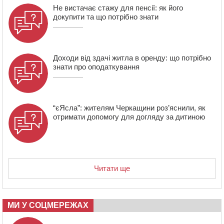
20:32
Черкаські вершники здобули нагороди української
Не вистачає стажу для пенсії: як його
першості
докупити та що потрібно знати
19:33
На Уманщині експосадовицю відділу освіти
судитимуть через завдані бюджету збитки
Доходи від здачі житла в оренду: що потрібно
знати про оподаткування
“єЯсла”: жителям Черкащини роз’яснили, як
отримати допомогу для догляду за дитиною
Читати ще
МИ У СОЦМЕРЕЖАХ