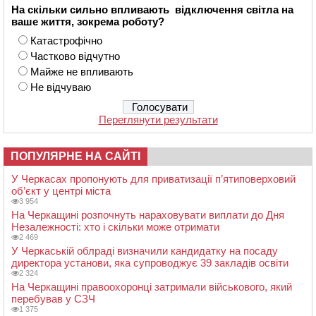
На скільки сильно впливають відключення світла на
ваше життя, зокрема роботу?
Катастрофічно
Частково відчутно
Майже не впливають
Не відчуваю
Переглянути результати
ПОПУЛЯРНЕ НА САЙТІ
У Черкасах пропонують для приватизації п’ятиповерховий
об’єкт у центрі міста
3 954
На Черкащині розпочнуть нараховувати виплати до Дня
Незалежності: хто і скільки може отримати
2 469
У Черкаській облраді визначили кандидатку на посаду
директора установи, яка супроводжує 39 закладів освіти
2 324
На Черкащині правоохоронці затримали військового, який
перебував у СЗЧ
1 375