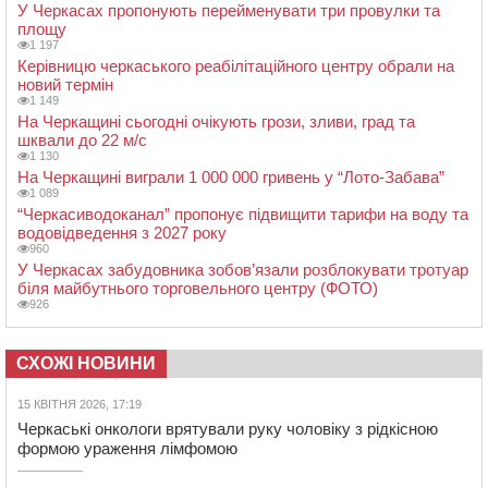
У Черкасах пропонують перейменувати три провулки та
площу
1 197
Керівницю черкаського реабілітаційного центру обрали на
новий термін
1 149
На Черкащині сьогодні очікують грози, зливи, град та
шквали до 22 м/с
1 130
На Черкащині виграли 1 000 000 гривень у “Лото-Забава”
1 089
“Черкасиводоканал” пропонує підвищити тарифи на воду та
водовідведення з 2027 року
960
У Черкасах забудовника зобов’язали розблокувати тротуар
біля майбутнього торговельного центру (ФОТО)
926
СХОЖІ НОВИНИ
15 КВІТНЯ 2026, 17:19
Черкаські онкологи врятували руку чоловіку з рідкісною
формою ураження лімфомою