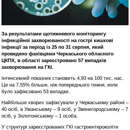
За результатами щотижневого моніторингу
інфекційної захворюваності на гострі кишкові
інфекції за період із 25 по 31 серпня, який
проведено фахівцями Черкаського обласного
ЦКПХ, в області зареєстровано 57 випадків
захворювання на ГКІ.
Інтенсивний показник становить 4,93 на 100 тис. нас.
Це на 7,55% більше, ніж попереднього тижня, коли
було зафіксовано 53 випадки.
Найбільше хворих зафіксували у Черкаському районі –
40 осіб, в Уманському – 9 осіб, у Звенигородському – 7
осіб, у Золотоніському – 1 особа.
У структурі зареєстрованих ГКІ гастроентероколіти