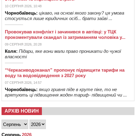
10 СЕРПНЯ 2026, 10:48
Чорнобаївець:
цікаво, на основі якого закону? ця умова
стосується лише юридичних осіб... брати зайві ...
Провокував конфлікт і зачинився в автівці: у ТЦК
прокоментували скандал із затриманням чоловіка у...
09 СЕРПНЯ 2026, 20:28
Коля:
Підари, яке вони мали право проникати до чужої
власності
“Черкасиводоканал” пропонує підвищити тарифи на
воду та водовідведення з 2027 року
07 СЕРПНЯ 2026, 14:57
Чорнобаївець:
якщо гривня піде в круте піке, то не
врятують ці підвищення жоден тариф- підвищений чи ...
АРХІВ НОВИН
Серпень
2026