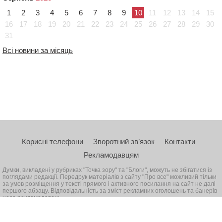
1
2
3
4
5
6
7
8
9
10
11
12
13
14
15
16
17
18
19
20
21
22
23
24
25
26
27
28
29
30
31
Всі новини за місяць
Корисні телефони
Зворотний зв’язок
Контакти
Рекламодавцям
Думки, викладені у рубриках "Точка зору" та "Блоги", можуть не збігатися із
поглядами редакції. Передрук матеріалів з сайту "Про все" можливий тільки
за умов розміщення у тексті прямого і активного посилання на сайт не далі
першого абзацу. Відповідальність за зміст рекламних оголошень та банерів
несе рекламодавець
© 2026, Всі права захищені