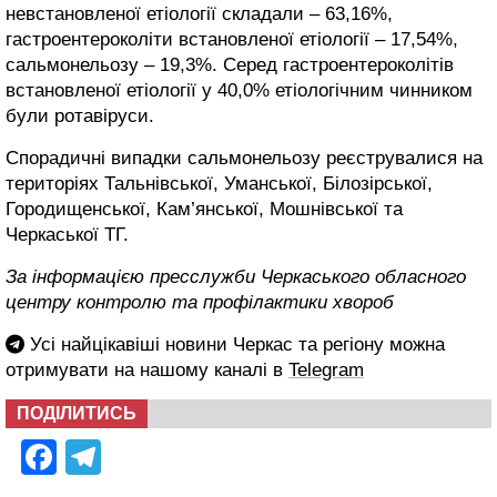
невстановленої етіології складали – 63,16%,
гастроентероколіти встановленої етіології – 17,54%,
сальмонельозу – 19,3%. Серед гастроентероколітів
встановленої етіології у 40,0% етіологічним чинником
були ротавіруси.
Спорадичні випадки сальмонельозу реєструвалися на
територіях Тальнівської, Уманської, Білозірської,
Городищенської, Кам’янської, Мошнівської та
Черкаської ТГ.
За інформацією пресслужби Черкаського обласного
центру контролю та профілактики хвороб
Усі найцікавіші новини Черкас та регіону можна
отримувати на нашому каналі в
Telegram
ПОДІЛИТИСЬ
Facebook
Telegram