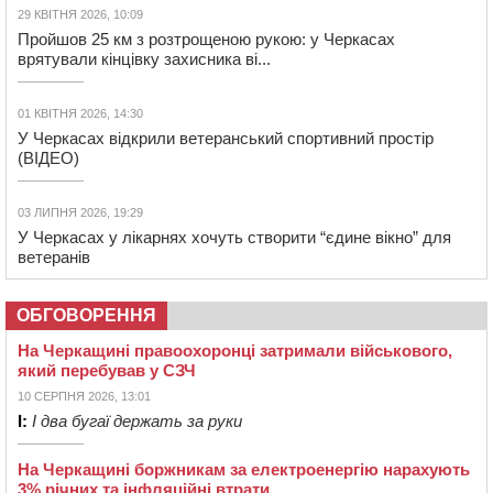
29 КВІТНЯ 2026, 10:09
Пройшов 25 км з розтрощеною рукою: у Черкасах
врятували кінцівку захисника ві...
01 КВІТНЯ 2026, 14:30
У Черкасах відкрили ветеранський спортивний простір
(ВІДЕО)
03 ЛИПНЯ 2026, 19:29
У Черкасах у лікарнях хочуть створити “єдине вікно” для
ветеранів
ОБГОВОРЕННЯ
На Черкащині правоохоронці затримали військового,
який перебував у СЗЧ
10 СЕРПНЯ 2026, 13:01
І:
І два бугаї держать за руки
На Черкащині боржникам за електроенергію нарахують
3% річних та інфляційні втрати