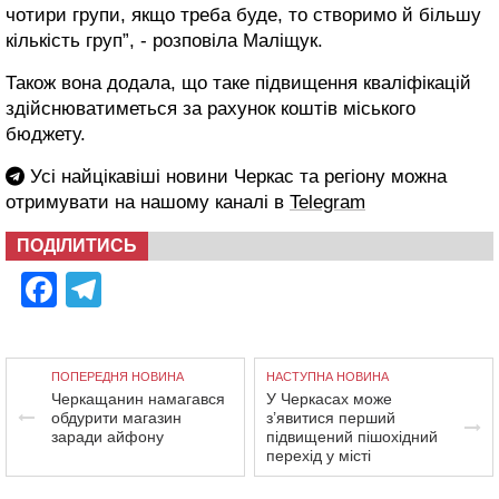
чотири групи, якщо треба буде, то створимо й більшу
кількість груп”, - розповіла Маліщук.
Також вона додала, що таке підвищення кваліфікацій
здійснюватиметься за рахунок коштів міського
бюджету.
Усі найцікавіші новини Черкас та регіону можна
отримувати на нашому каналі в
Telegram
ПОДІЛИТИСЬ
Facebook
Telegram
ПОПЕРЕДНЯ НОВИНА
НАСТУПНА НОВИНА
Черкащанин намагався
У Черкасах може
обдурити магазин
з’явитися перший
заради айфону
підвищений пішохідний
перехід у місті