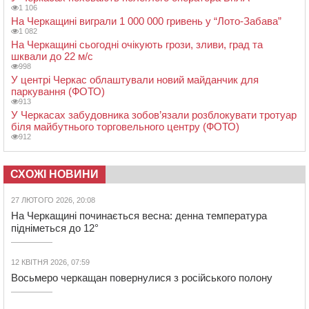
1 106
На Черкащині виграли 1 000 000 гривень у “Лото-Забава”
1 082
На Черкащині сьогодні очікують грози, зливи, град та
шквали до 22 м/с
998
У центрі Черкас облаштували новий майданчик для
паркування (ФОТО)
913
У Черкасах забудовника зобов’язали розблокувати тротуар
біля майбутнього торговельного центру (ФОТО)
912
СХОЖІ НОВИНИ
27 ЛЮТОГО 2026, 20:08
На Черкащині починається весна: денна температура
підніметься до 12°
12 КВІТНЯ 2026, 07:59
Восьмеро черкащан повернулися з російського полону