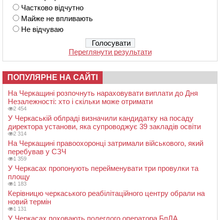
Частково відчутно
Майже не впливають
Не відчуваю
Переглянути результати
ПОПУЛЯРНЕ НА САЙТІ
На Черкащині розпочнуть нараховувати виплати до Дня
Незалежності: хто і скільки може отримати
2 454
У Черкаській облраді визначили кандидатку на посаду
директора установи, яка супроводжує 39 закладів освіти
2 314
На Черкащині правоохоронці затримали військового, який
перебував у СЗЧ
1 359
У Черкасах пропонують перейменувати три провулки та
площу
1 183
Керівницю черкаського реабілітаційного центру обрали на
новий термін
1 131
У Черкасах поховають полеглого оператора БпЛА