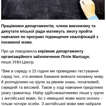
Працівники департаментів, члени виконкому та
депутати міської ради матимуть змогу пройти
навчання по програмі підвищення кваліфікацій з
іноземної мови.
Про це повідомила
керівник департаменту
організаційного забезпечення Лілія Маліщук
,
пише
УНН-Центр
.
“Вже в середу о 15 годині ми проведемо тестування
серед тих, хто виявив бажання вивчати іноземну мову
й розподілимо на групи за рівнем знань: початковий,
середній та високий. Також у ході навчання приділимо
увагу граматиці. Набір здійснюватимемо лише у групи
з англійської мови, бо з німецької мови мало охочих -
тільки чотири особи. З англійської мови вже набрали