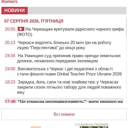
НОВИНИ
07 СЕРПНЯ 2026, П'ЯТНИЦЯ
20:55
На Черкащині врятували рідкісного чорного грифа
(ФОТО)
20:13
Черкаси виділять близько 20 млн грн на роботу
ліцею “Перспектива” до кінця року
19:34
На Уманщині суд припинив право оренди земельних
ділянок, незаконно переданих іноземцем
19:00
Вихователька з Черкас і дві педагогині з області
стали фіналістками Global Teacher Prize Ukraine 2026
18:23
Зарядка, йога, сапи та нові знайомства: у Черкасах
закрили сезон літнього табору для людей поважного
віку
17:48
“Це страшна несправедливість”: мати хворого на
СМА 13-річного хлопця із Драбівщини просить
ОВА виділити кошти на дороговартісні ліки
Всі новини
17:15
На Уманщині судитимуть колишню очільницю відділу
СОЦІАЛЬНА РЕКЛАМА
освіти через закупівлю електрики за завищеною