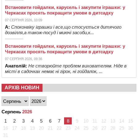
Встановити гойдалки, карусель і закупити іграшки: у
Черкасах просять покращити умови в дитсадку
07 СЕРПНЯ 2026, 10:09
А:
Споконвіку іграшки і все,що стосується дитячого
дозвілля,а також-посуд і миючі засоби,к...
Встановити гойдалки, карусель і закупити іграшки: у
Черкасах просять покращити умови в дитсадку
07 СЕРПНЯ 2026, 09:36
Анатолій:
Не створюйте проблем вихователям. Ніде в
місті в садочках немає ні гірок, ні гойдалок, ...
АРХІВ НОВИН
Серпень
2026
1
2
3
4
5
6
7
8
9
10
11
12
13
14
15
16
17
18
19
20
21
22
23
24
25
26
27
28
29
30
31