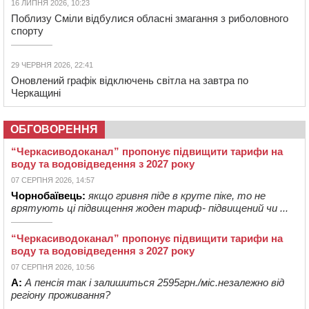
16 ЛИПНЯ 2026, 10:23
Поблизу Сміли відбулися обласні змагання з риболовного
спорту
29 ЧЕРВНЯ 2026, 22:41
Оновлений графік відключень світла на завтра по
Черкащині
ОБГОВОРЕННЯ
“Черкасиводоканал” пропонує підвищити тарифи на
воду та водовідведення з 2027 року
07 СЕРПНЯ 2026, 14:57
Чорнобаївець:
якщо гривня піде в круте піке, то не
врятують ці підвищення жоден тариф- підвищений чи ...
“Черкасиводоканал” пропонує підвищити тарифи на
воду та водовідведення з 2027 року
07 СЕРПНЯ 2026, 10:56
А:
А пенсія так і залишиться 2595грн./міс.незалежно від
регіону проживання?