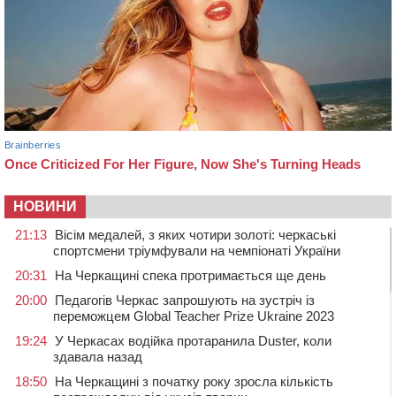
НОВИНИ
21:13
Вісім медалей, з яких чотири золоті: черкаські
спортсмени тріумфували на чемпіонаті України
20:31
На Черкащині спека протримається ще день
20:00
Педагогів Черкас запрошують на зустріч із
переможцем Global Teacher Prize Ukraine 2023
19:24
У Черкасах водійка протаранила Duster, коли
здавала назад
18:50
На Черкащині з початку року зросла кількість