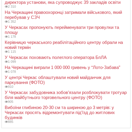
директора установи, яка супроводжує 39 закладів освіти
2 310
На Черкащині правоохоронці затримали військового, який
перебував у СЗЧ
1 352
У Черкасах пропонують перейменувати три провулки та
площу
1 178
Керівницю черкаського реабілітаційного центру обрали на
новий термін
1 115
У Черкасах поховають полеглого оператора БпЛА
1 099
На Черкащині виграли 1 000 000 гривень у “Лото-Забава”
1 078
У центрі Черкас облаштували новий майданчик для
паркування (ФОТО)
910
У Черкасах забудовника зобов’язали розблокувати тротуар
біля майбутнього торговельного центру (ФОТО)
905
Вибоїни глибиною 20-30 см та шириною до 3 метрів: у
Черкасах просять відремонтувати під’їзд до житлових
будинків
885