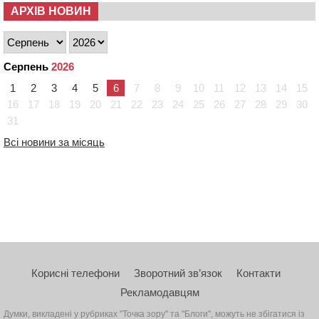
АРХІВ НОВИН
Серпень
2026
1
2
3
4
5
6
7
8
9
10
11
12
13
14
15
16
17
18
19
20
21
22
23
24
25
26
27
28
29
30
31
Всі новини за місяць
Корисні телефони
Зворотний зв’язок
Контакти
Рекламодавцям
Думки, викладені у рубриках "Точка зору" та "Блоги", можуть не збігатися із