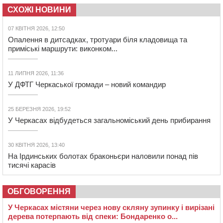
СХОЖІ НОВИНИ
07 КВІТНЯ 2026, 12:50
Опалення в дитсадках, тротуари біля кладовища та
приміські маршрути: виконком...
11 ЛИПНЯ 2026, 11:36
У ДФТГ Черкаської громади – новий командир
25 БЕРЕЗНЯ 2026, 19:52
У Черкасах відбудеться загальноміський день прибирання
30 КВІТНЯ 2026, 13:40
На Ірдинських болотах браконьєри наловили понад пів
тисячі карасів
ОБГОВОРЕННЯ
У Черкасах містяни через нову скляну зупинку і вирізані
дерева потерпають від спеки: Бондаренко о...