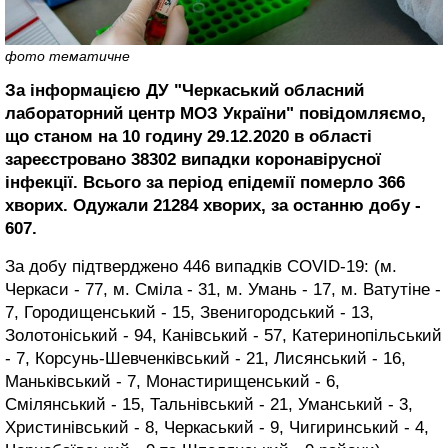
фото тематичне
За інформацією ДУ "Черкаський обласний
лабораторний центр МОЗ України" повідомляємо,
що станом на 10 годину 29.12.2020 в області
зареєстровано 38302 випадки коронавірусної
інфекції. Всього за період епідемії померло 366
хворих. Одужали 21284 хворих, за останню добу -
607.
За добу підтверджено 446 випадків COVID-19: (м.
Черкаси - 77, м. Сміла - 31, м. Умань - 17, м. Ватутіне -
7, Городищенський - 15, Звенигородський - 13,
Золотоніський - 94, Канівський - 57, Катеринопільський
- 7, Корсунь-Шевченківський - 21, Лисянський - 16,
Маньківський - 7, Монастирищенський - 6,
Смілянський - 15, Тальнівський - 21, Уманський - 3,
Христинівський - 8, Черкаський - 9, Чигиринський - 4,