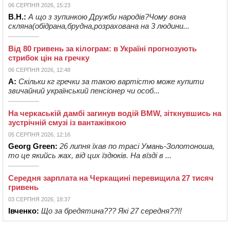
06 СЕРПНЯ 2026, 15:23
В.Н.:
А що з зупинкою Дружби народів?Чому вона
скляна(обідрана,брудна,розрахована на 3 людини...
Від 80 гривень за кілограм: в Україні прогнозують
стрибок цін на гречку
06 СЕРПНЯ 2026, 12:48
А:
Скільки кг гречки за такою вартістю може купити
звичайний український пенсіонер чи особ...
На черкаській дамбі загинув водій BMW, зіткнувшись на
зустрічній смузі із вантажівкою
05 СЕРПНЯ 2026, 12:16
Georg Green:
26 липня їхав по трасі Умань-Золотоноша,
то це якийсь жах, від цих їздюків. На вїзді в ...
Середня зарплата на Черкащині перевищила 27 тисяч
гривень
03 СЕРПНЯ 2026, 18:37
Івченко:
Що за бредятина??? Які 27 середня??!!