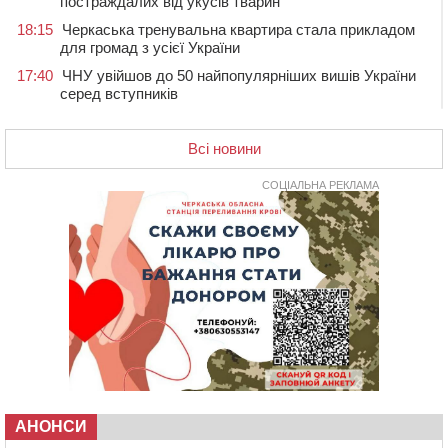
постраждалих від укусів тварин
18:15
Черкаська тренувальна квартира стала прикладом
для громад з усієї України
17:40
ЧНУ увійшов до 50 найпопулярніших вишів України
серед вступників
17:07
На Хімселищі у Черкасах облаштували новий
контейнерний майданчик
Всі новини
16:32
Без розтину грудної клітки: у Черкасах 75-річній
пацієнтці замінили аортальний клапан
СОЦІАЛЬНА РЕКЛАМА
16:00
У Черкаському онкоцентрі встановили сонячну
електростанцію за понад пів мільйона гривень
15:30
У Київській області прощаються з полеглим на
фронті жителем Монастирищини
14:53
У Черкасах містяни через нову скляну зупинку і
вирізані дерева потерпають від спеки: Бондаренко
обіцяє масштабне озеленення
14:17
Провокував конфлікт і зачинився в автівці: у ТЦК
прокоментували скандал із затриманням
чоловіка у Тальному
АНОНСИ