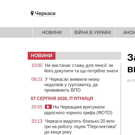
Черкаси
НОВИНИ
ВІЙНА В УКРАЇНІ
АНО
З
НОВИНИ
10:00
Не вистачає стажу для пенсії: як
в
його докупити та що потрібно знати
08:23
У Черкасах виявили низку
03 Г
недоліків у гуртожитку, де
проживають ВПО
07 СЕРПНЯ 2026, П'ЯТНИЦЯ
20:55
На Черкащині врятували
рідкісного чорного грифа (ФОТО)
20:13
Черкаси виділять близько 20 млн
грн на роботу ліцею “Перспектива”
до кінця року