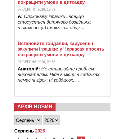
покращити умови в дитсадку
07 СЕРПНЯ 2026, 10:09
А:
Споконвіку іграшки і все,що
стосується дитячого дозвілля,а
також-посуд і миючі засоби,к...
Встановити гойдалки, карусель і
закупити іграшки: у Черкасах просять
покращити умови в дитсадку
07 СЕРПНЯ 2026, 09:36
Анатолій:
Не створюйте проблем
вихователям. Ніде в місті в садочках
немає ні гірок, ні гойдалок, ...
АРХІВ НОВИН
Серпень
2026