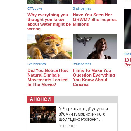
закупити іграшки: у Черкасах
просять покращити умови в
дитсадку
08:22
“На щиті” у Чорнобаївську
громаду повертається полеглий
біля Кліщіївки воїн
АНОНСИ
У Черкасах відбудуться
зйомки гумористичного
шоу “Двіж: Розгони” ...
03 СЕРПНЯ