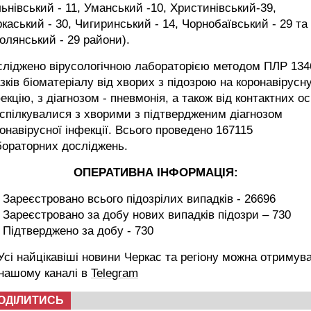
ьнівський - 11, Уманський -10, Христинівський-39,
каський - 30, Чигиринський - 14, Чорнобаївський - 29 та
лянський - 29 райони).
сліджено вірусологічною лабораторією методом ПЛР 134
зків біоматеріалу від хворих з підозрою на коронавірусн
екцію, з діагнозом - пневмонія, а також від контактних ос
 спілкувалися з хворими з підтвердженим діагнозом
онавірусної інфекції. Всього проведено 167115
бораторних досліджень.
ОПЕРАТИВНА ІНФОРМАЦІЯ:
Зареєстровано всього підозрілих випадків - 26696
Зареєстровано за добу нових випадків підозри – 730
Підтверджено за добу - 730
сі найцікавіші новини Черкас та регіону можна отримув
 нашому каналі в
Telegram
ОДІЛИТИСЬ