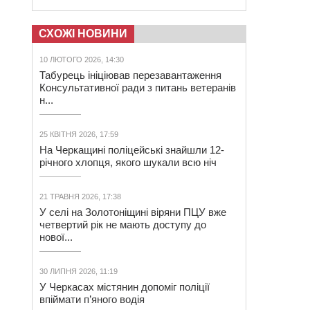
СХОЖІ НОВИНИ
10 ЛЮТОГО 2026, 14:30
Табурець ініціював перезавантаження
Консультативної ради з питань ветеранів
н...
25 КВІТНЯ 2026, 17:59
На Черкащині поліцейські знайшли 12-
річного хлопця, якого шукали всю ніч
21 ТРАВНЯ 2026, 17:38
У селі на Золотоніщині віряни ПЦУ вже
четвертий рік не мають доступу до
нової...
30 ЛИПНЯ 2026, 11:19
У Черкасах містянин допоміг поліції
впіймати п’яного водія