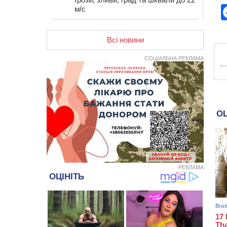
м/с
12:50
Внаслідок падіння вертольота
загинув 28-річний захисник зі
Всі новини
Сміли
СОЦІАЛЬНА РЕКЛАМА
12:15
У центрі Черкас не поділили
дорогу водії двох ВАЗів
11:29
У Черкасах до середини серпня
обмежать рух транспорту на трьох
вулицях
10:54
На Черкащині кількість укриттів
збільшилась уп’ятеро з початку
повномасштабної війни
10:15
У Черкасах водій Audi Q5
спричинив аварію, не пропустивши
інший кросовер
РЕКЛАМА
09:42
“Черкасиводоканал” пропонує
підвищити тарифи на воду та
водовідведення з 2027 року
09:08
Встановити гойдалки, карусель і