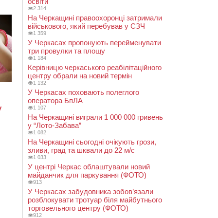
освіти
2 314
На Черкащині правоохоронці затримали
військового, який перебував у СЗЧ
1 359
У Черкасах пропонують перейменувати
три провулки та площу
1 184
Керівницю черкаського реабілітаційного
центру обрали на новий термін
1 132
У Черкасах поховають полеглого
оператора БпЛА
1 107
На Черкащині виграли 1 000 000 гривень
у “Лото-Забава”
1 082
На Черкащині сьогодні очікують грози,
зливи, град та шквали до 22 м/с
1 033
У центрі Черкас облаштували новий
майданчик для паркування (ФОТО)
913
У Черкасах забудовника зобов’язали
розблокувати тротуар біля майбутнього
торговельного центру (ФОТО)
912