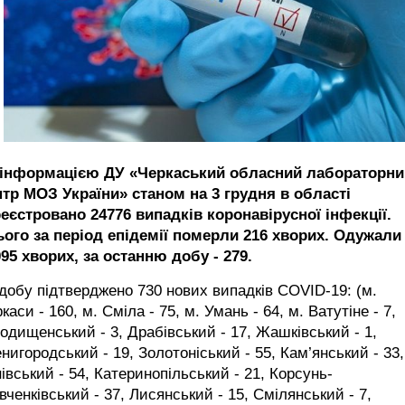
 інформацією ДУ «Черкаський обласний лабораторни
нтр МОЗ України» станом на 3 грудня в області
еєстровано 24776 випадків коронавірусної інфекції.
ього за період епідемії померли 216 хворих. Одужали
95 хворих, за останню добу - 279.
добу підтверджено 730 нових випадків COVID-19: (м.
каси - 160, м. Сміла - 75, м. Умань - 64, м. Ватутіне - 7,
одищенський - 3, Драбівський - 17, Жашківський - 1,
нигородський - 19, Золотоніський - 55, Кам’янський - 33,
івський - 54, Катеринопільський - 21, Корсунь-
ченківський - 37, Лисянський - 15, Смілянський - 7,