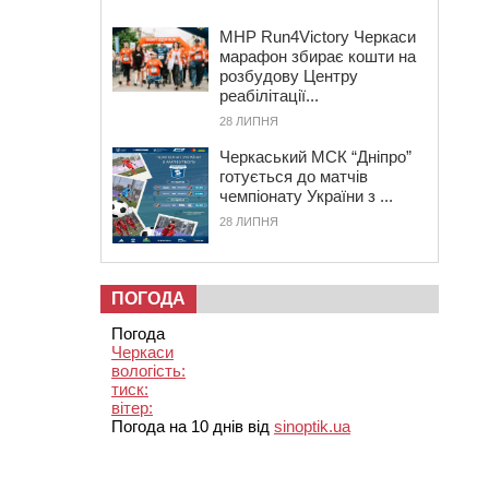
MHP Run4Victory Черкаси
марафон збирає кошти на
розбудову Центру
реабілітації...
28 ЛИПНЯ
Черкаський МСК “Дніпро”
готується до матчів
чемпіонату України з ...
28 ЛИПНЯ
ПОГОДА
Погода
Черкаси
вологість:
тиск:
вітер:
Погода на 10 днів від
sinoptik.ua