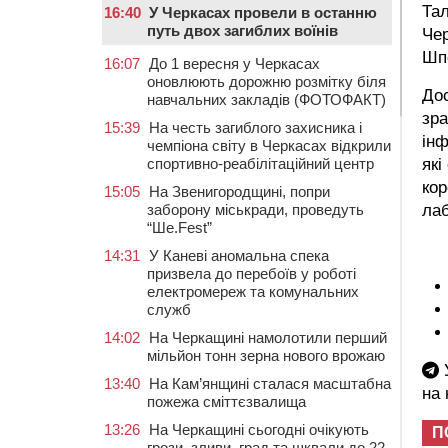
Тал
16:40
У Черкасах провели в останню
путь двох загиблих воїнів
Чер
Шпо
16:07
До 1 вересня у Черкасах
оновлюють дорожню розмітку біля
До
навчальних закладів (ФОТОФАКТ)
зра
15:39
На честь загиблого захисника і
інф
чемпіона світу в Черкасах відкрили
які
спортивно-реабілітаційний центр
кор
15:05
На Звенигородщині, попри
ла
заборону міськради, проведуть
“Ше.Fest”
14:31
У Каневі аномальна спека
призвела до перебоїв у роботі
електромереж та комунальних
служб
14:02
На Черкащині намолотили перший
мільйон тонн зерна нового врожаю
У
13:40
На Кам’янщині сталася масштабна
на
пожежа сміттєзвалища
13:26
На Черкащині сьогодні очікують
П
грози, зливи, град та шквали до 22