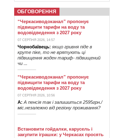
ОБГОВОРЕННЯ
“Черкасиводоканал” пропонує
підвищити тарифи на воду та
водовідведення з 2027 року
07 СЕРПНЯ 2026, 14:57
Чорнобаївець:
якщо гривня піде в
круте піке, то не врятують ці
підвищення жоден тариф- підвищений
чи ...
“Черкасиводоканал” пропонує
підвищити тарифи на воду та
водовідведення з 2027 року
07 СЕРПНЯ 2026, 10:56
А:
А пенсія так і залишиться 2595грн./
міс.незалежно від регіону проживання?
Встановити гойдалки, карусель і
закупити іграшки: у Черкасах просять