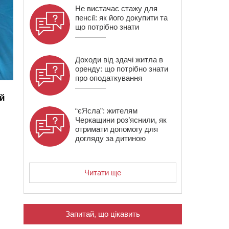
Не вистачає стажу для
пенсії: як його докупити та
що потрібно знати
Доходи від здачі житла в
оренду: що потрібно знати
про оподаткування
й
“єЯсла”: жителям
Черкащини роз’яснили, як
отримати допомогу для
догляду за дитиною
Читати ще
Запитай, що цікавить