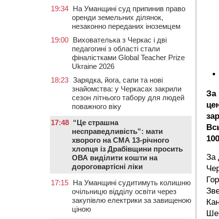
19:34
На Уманщині суд припинив право
оренди земельних ділянок,
незаконно переданих іноземцем
19:00
Вихователька з Черкас і дві
педагогині з області стали
фіналістками Global Teacher Prize
Ukraine 2026
18:23
Зарядка, йога, сапи та нові
знайомства: у Черкасах закрили
За
сезон літнього табору для людей
це
поважного віку
зар
17:48
“Це страшна
Вс
несправедливість”: мати
100
хворого на СМА 13-річного
хлопця із Драбівщини просить
За 
ОВА виділити кошти на
дороговартісні ліки
Чер
Гор
17:15
На Уманщині судитимуть колишню
Зве
очільницю відділу освіти через
закупівлю електрики за завищеною
Кан
ціною
Шев