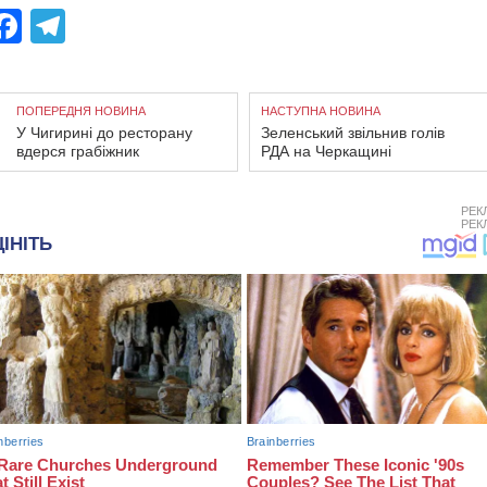
Facebook
Telegram
ПОПЕРЕДНЯ НОВИНА
НАСТУПНА НОВИНА
У Чигирині до ресторану
Зеленський звільнив голів
вдерся грабіжник
РДА на Черкащині
РЕК
РЕК