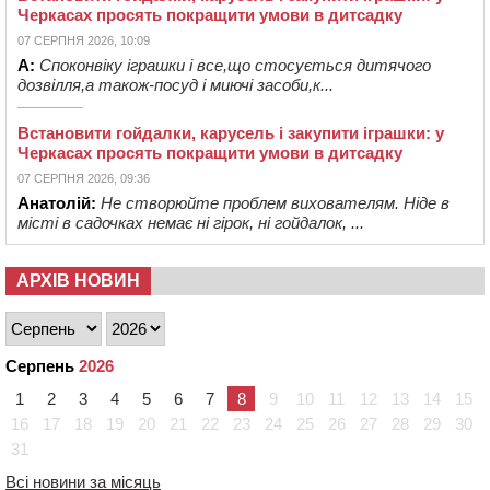
Черкасах просять покращити умови в дитсадку
07 СЕРПНЯ 2026, 10:09
А:
Споконвіку іграшки і все,що стосується дитячого
дозвілля,а також-посуд і миючі засоби,к...
Встановити гойдалки, карусель і закупити іграшки: у
Черкасах просять покращити умови в дитсадку
07 СЕРПНЯ 2026, 09:36
Анатолій:
Не створюйте проблем вихователям. Ніде в
місті в садочках немає ні гірок, ні гойдалок, ...
АРХІВ НОВИН
Серпень
2026
1
2
3
4
5
6
7
8
9
10
11
12
13
14
15
16
17
18
19
20
21
22
23
24
25
26
27
28
29
30
31
Всі новини за місяць