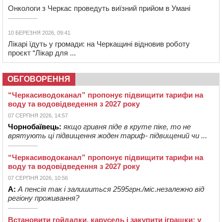
Онкологи з Черкас проведуть виїзний прийом в Умані
10 БЕРЕЗНЯ 2026, 09:41
Лікарі їдуть у громади: на Черкащині відновив роботу
проєкт “Лікар для ...
ОБГОВОРЕННЯ
“Черкасиводоканал” пропонує підвищити тарифи на
воду та водовідведення з 2027 року
07 СЕРПНЯ 2026, 14:57
Чорнобаївець:
якщо гривня піде в круте піке, то не
врятують ці підвищення жоден тариф- підвищений чи ...
“Черкасиводоканал” пропонує підвищити тарифи на
воду та водовідведення з 2027 року
07 СЕРПНЯ 2026, 10:56
А:
А пенсія так і залишиться 2595грн./міс.незалежно від
регіону проживання?
Встановити гойдалки, карусель і закупити іграшки: у