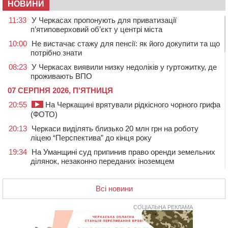
НОВИНИ
11:33
У Черкасах пропонують для приватизації
п’ятиповерховий об’єкт у центрі міста
10:00
Не вистачає стажу для пенсії: як його докупити та що
потрібно знати
08:23
У Черкасах виявили низку недоліків у гуртожитку, де
проживають ВПО
07 СЕРПНЯ 2026, П'ЯТНИЦЯ
20:55
На Черкащині врятували рідкісного чорного грифа
(ФОТО)
20:13
Черкаси виділять близько 20 млн грн на роботу
ліцею “Перспектива” до кінця року
19:34
На Уманщині суд припинив право оренди земельних
ділянок, незаконно переданих іноземцем
19:00
Вихователька з Черкас і дві педагогині з області
стали фіналістками Global Teacher Prize Ukraine 2026
Всі новини
18:23
Зарядка, йога, сапи та нові знайомства: у Черкасах
закрили сезон літнього табору для людей поважного
СОЦІАЛЬНА РЕКЛАМА
віку