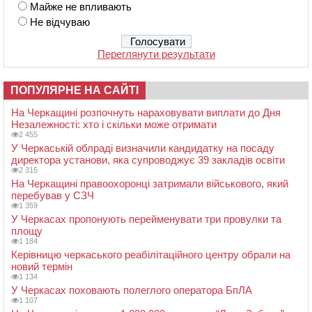
Майже не впливають
Не відчуваю
Переглянути результати
ПОПУЛЯРНЕ НА САЙТІ
На Черкащині розпочнуть нараховувати виплати до Дня
Незалежності: хто і скільки може отримати
2 455
У Черкаській облраді визначили кандидатку на посаду
директора установи, яка супроводжує 39 закладів освіти
2 315
На Черкащині правоохоронці затримали військового, який
перебував у СЗЧ
1 359
У Черкасах пропонують перейменувати три провулки та
площу
1 184
Керівницю черкаського реабілітаційного центру обрали на
новий термін
1 134
У Черкасах поховають полеглого оператора БпЛА
1 107