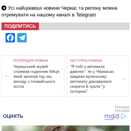
Усі найцікавіші новини Черкас та регіону можна
отримувати на нашому каналі в
Telegram
ПОДІЛИТИСЬ
Facebook
Telegram
ПОПЕРЕДНЯ НОВИНА
НАСТУПНА НОВИНА
Черкаський музей
“Я тобі з автомата
отримав годинник бійця,
дзвоню”: як у Черкасах
який загинув під час
завдяки вуличному
виходу з Іловайського
автомату дізнавалися
котла
секрети й грали “у
лотерею”
РЕКЛАМА
РЕКЛАМА