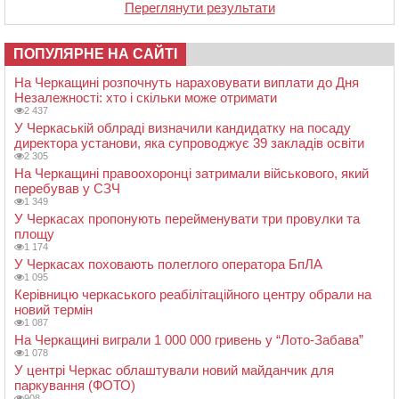
Переглянути результати
ПОПУЛЯРНЕ НА САЙТІ
На Черкащині розпочнуть нараховувати виплати до Дня
Незалежності: хто і скільки може отримати
2 437
У Черкаській облраді визначили кандидатку на посаду
директора установи, яка супроводжує 39 закладів освіти
2 305
На Черкащині правоохоронці затримали військового, який
перебував у СЗЧ
1 349
У Черкасах пропонують перейменувати три провулки та
площу
1 174
У Черкасах поховають полеглого оператора БпЛА
1 095
Керівницю черкаського реабілітаційного центру обрали на
новий термін
1 087
На Черкащині виграли 1 000 000 гривень у “Лото-Забава”
1 078
У центрі Черкас облаштували новий майданчик для
паркування (ФОТО)
908