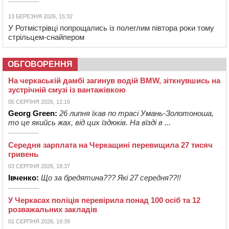
13 БЕРЕЗНЯ 2026, 15:32
У Ротмістрівці попрощались із полеглим півтора роки тому
стрільцем-снайпером
ОБГОВОРЕННЯ
На черкаській дамбі загинув водій BMW, зіткнувшись на
зустрічній смузі із вантажівкою
05 СЕРПНЯ 2026, 12:16
Georg Green:
26 липня їхав по трасі Умань-Золотоноша,
то це якийсь жах, від цих їздюків. На вїзді в ...
Середня зарплата на Черкащині перевищила 27 тисяч
гривень
03 СЕРПНЯ 2026, 18:37
Івченко:
Що за бредятина??? Які 27 середня??!!
У Черкасах поліція перевірила понад 100 осіб та 12
розважальних закладів
01 СЕРПНЯ 2026, 19:39