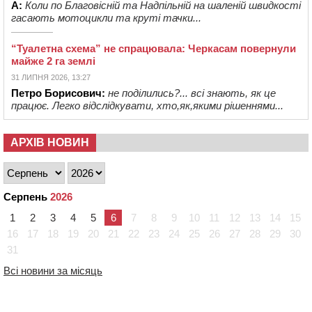
А:
Коли по Благовісній та Надпільній на шаленій швидкості
гасають мотоцикли та круті тачки...
“Туалетна схема” не спрацювала: Черкасам повернули
майже 2 га землі
31 ЛИПНЯ 2026, 13:27
Петро Борисович:
не поділились?... всі знають, як це
працює. Легко відслідкувати, хто,як,якими рішеннями...
АРХІВ НОВИН
Серпень
2026
1
2
3
4
5
6
7
8
9
10
11
12
13
14
15
16
17
18
19
20
21
22
23
24
25
26
27
28
29
30
31
Всі новини за місяць