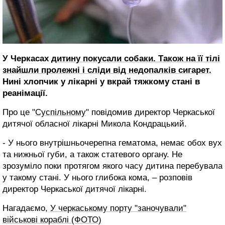
У Черкасах
дитину покусали собаки. Також на її тілі
знайшли пролежні і сліди від недопалків сигарет.
Нині хлопчик у лікарні у вкрай тяжкому стані в
реанімації.
Про це "
Суспільному
" повідомив директор Черкаської
дитячої обласної лікарні Микола Кондрацький.
- У нього внутрішньочерепна гематома, немає обох вух
та нижньої губи, а також статевого органу. Не
зрозуміло поки протягом якого часу дитина перебувала
у такому стані. У нього глибока кома, – розповів
директор Черкаської дитячої лікарні.
Нагадаємо,
У черкаському порту "заночували"
військові кораблі (ФОТО)