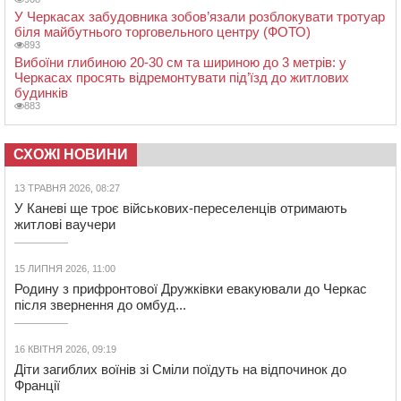
У Черкасах забудовника зобов’язали розблокувати тротуар
біля майбутнього торговельного центру (ФОТО)
893
Вибоїни глибиною 20-30 см та шириною до 3 метрів: у
Черкасах просять відремонтувати під’їзд до житлових
будинків
883
СХОЖІ НОВИНИ
13 ТРАВНЯ 2026, 08:27
У Каневі ще троє військових-переселенців отримають
житлові ваучери
15 ЛИПНЯ 2026, 11:00
Родину з прифронтової Дружківки евакуювали до Черкас
після звернення до омбуд...
16 КВІТНЯ 2026, 09:19
Діти загиблих воїнів зі Сміли поїдуть на відпочинок до
Франції