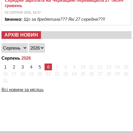
Середня зарплата на Черкащині перевищила 27 тисяч
гривень
03 СЕРПНЯ 2026, 18:37
Івченко:
Що за бредятина??? Які 27 середня??!!
АРХІВ НОВИН
Серпень
2026
1
2
3
4
5
6
7
8
9
10
11
12
13
14
15
16
17
18
19
20
21
22
23
24
25
26
27
28
29
30
31
Всі новини за місяць