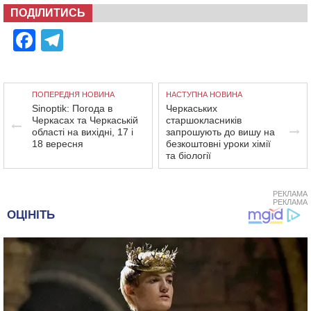
ПОДІЛИТИСЬ
Facebook
Telegram
ПОПЕРЕДНЯ НОВИНА
НАСТУПНА НОВИНА
Sinoptik: Погода в
Черкаських
Черкасах та Черкаській
старшокласників
області на вихідні, 17 і
запрошують до вишу на
18 вересня
безкоштовні уроки хімії
та біології
РЕКЛАМА
РЕКЛАМА