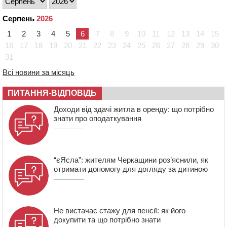
мопедом: двоє людей у лікарні
Серпень
2026
09:42
Ветерани МСК “Дніпро” вибороли бронзу чемпіонату
України
1
2
3
4
5
6
7
8
9
10
11
12
13
14
15
08:57
На Уманщині підрядника зобов’язали сплатити понад
16
17
18
19
20
21
22
23
24
25
26
27
28
29
30
670 тис грн штрафу за незаконні зміни до договору
31
08:20
Обрано претендента на посаду директора
Всі новини за місяць
Мокрокалигірського психоневрологічного інтернату
07:23
Уманські міграційники видворили з країни грузина,
ПИТАННЯ-ВІДПОВІДЬ
який відсидів термін у колонії
Доходи від здачі житла в оренду: що потрібно
знати про оподаткування
“єЯсла”: жителям Черкащини роз’яснили, як
отримати допомогу для догляду за дитиною
Не вистачає стажу для пенсії: як його
докупити та що потрібно знати