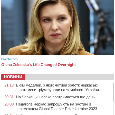
НОВИНИ
21:13
Вісім медалей, з яких чотири золоті: черкаські
спортсмени тріумфували на чемпіонаті України
20:31
На Черкащині спека протримається ще день
20:00
Педагогів Черкас запрошують на зустріч із
переможцем Global Teacher Prize Ukraine 2023