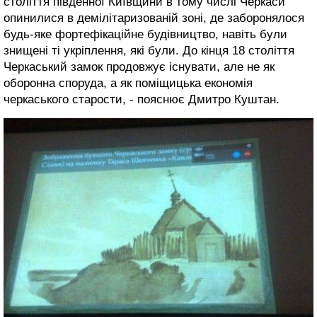
століття південної Київщини в тому числі Черкаси
опинилися в демілітаризованій зоні, де заборонялося
будь-яке фортефікаційне будівництво, навіть були
знищені ті укріплення, які були. До кінця 18 століття
Черкаський замок продовжує існувати, але не як
оборонна споруда, а як поміщицька економія
черкаського старости, - пояснює Дмитро Куштан.