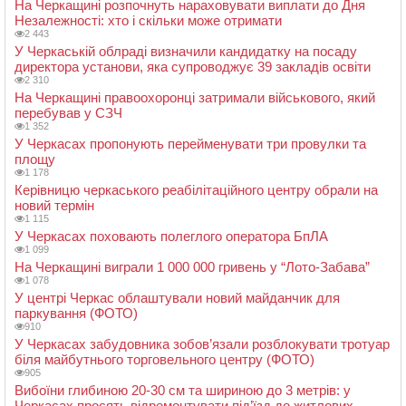
На Черкащині розпочнуть нараховувати виплати до Дня
Незалежності: хто і скільки може отримати
2 443
У Черкаській облраді визначили кандидатку на посаду
директора установи, яка супроводжує 39 закладів освіти
2 310
На Черкащині правоохоронці затримали військового, який
перебував у СЗЧ
1 352
У Черкасах пропонують перейменувати три провулки та
площу
1 178
Керівницю черкаського реабілітаційного центру обрали на
новий термін
1 115
У Черкасах поховають полеглого оператора БпЛА
1 099
На Черкащині виграли 1 000 000 гривень у “Лото-Забава”
1 078
У центрі Черкас облаштували новий майданчик для
паркування (ФОТО)
910
У Черкасах забудовника зобов’язали розблокувати тротуар
біля майбутнього торговельного центру (ФОТО)
905
Вибоїни глибиною 20-30 см та шириною до 3 метрів: у
Черкасах просять відремонтувати під’їзд до житлових