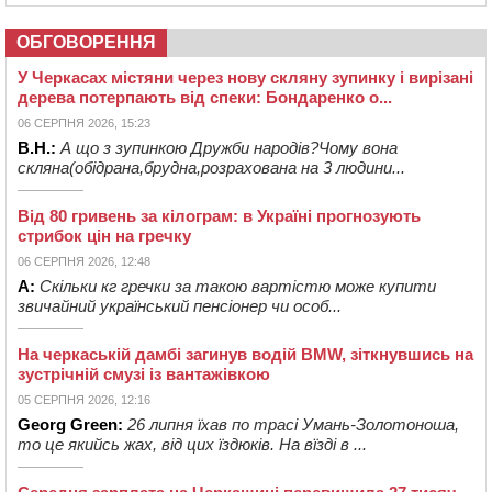
ОБГОВОРЕННЯ
У Черкасах містяни через нову скляну зупинку і вирізані
дерева потерпають від спеки: Бондаренко о...
06 СЕРПНЯ 2026, 15:23
В.Н.:
А що з зупинкою Дружби народів?Чому вона
скляна(обідрана,брудна,розрахована на 3 людини...
Від 80 гривень за кілограм: в Україні прогнозують
стрибок цін на гречку
06 СЕРПНЯ 2026, 12:48
А:
Скільки кг гречки за такою вартістю може купити
звичайний український пенсіонер чи особ...
На черкаській дамбі загинув водій BMW, зіткнувшись на
зустрічній смузі із вантажівкою
05 СЕРПНЯ 2026, 12:16
Georg Green:
26 липня їхав по трасі Умань-Золотоноша,
то це якийсь жах, від цих їздюків. На вїзді в ...