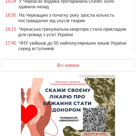
19:24
У Черкасах водійка протаранила Duster, коли
здавала назад
18:50
На Черкащині з початку року зросла кількість
постраждалих від укусів тварин
18:15
Черкаська тренувальна квартира стала прикладом
для громад з усієї України
17:40
ЧНУ увійшов до 50 найпопулярніших вишів України
серед вступників
17:07
На Хімселищі у Черкасах облаштували новий
контейнерний майданчик
Всі новини
16:32
Без розтину грудної клітки: у Черкасах 75-річній
пацієнтці замінили аортальний клапан
СОЦІАЛЬНА РЕКЛАМА
16:00
У Черкаському онкоцентрі встановили сонячну
електростанцію за понад пів мільйона гривень
15:30
У Київській області прощаються з полеглим на
фронті жителем Монастирищини
14:53
У Черкасах містяни через нову скляну зупинку і
вирізані дерева потерпають від спеки: Бондаренко
обіцяє масштабне озеленення