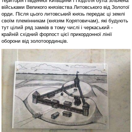
територія Південної Київщини і Поділля була зільнена
військами Великого князівства Литовського від Золотої
орди. Після цього литовський князь передає ці землі
своїм племінникам (князям Корятовичам), які будують
тут цілий ряд замків в тому числі і черкаський -
крайній східний форпост цієї прикордонної лінії
оборони від золотоординців.