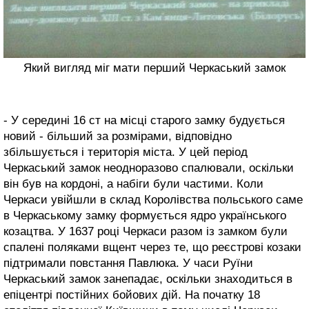
Який вигляд міг мати перший Черкаський замок
- У середині 16 ст на місці старого замку будується
новий - більший за розмірами, відповідно
збільшується і територія міста. У цей період
Черкаський замок неодноразово спалювали, оскільки
він був на кордоні, а набіги були частими. Коли
Черкаси увійшли в склад Королівства польського саме
в Черкаському замку формується ядро українського
козацтва. У 1637 році Черкаси разом із замком були
спалені поляками вщент через те, що реєстрові козаки
підтримали повстання Павлюка. У часи Руїни
Черкаський замок занепадає, оскільки знаходиться в
епіцентрі постійних бойових дій. На початку 18