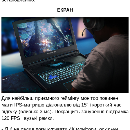
ЕКРАН
Для найбільш приємного геймінгу монітор повинен
мати IPS-матрицю діагоналлю від 15" і короткий час
відгуку (близько 3 мс). Покращить занурення підтримка
120 FPS і вузькі рамки.
- Я б не радив поки купувати 4К монітори, оскільки