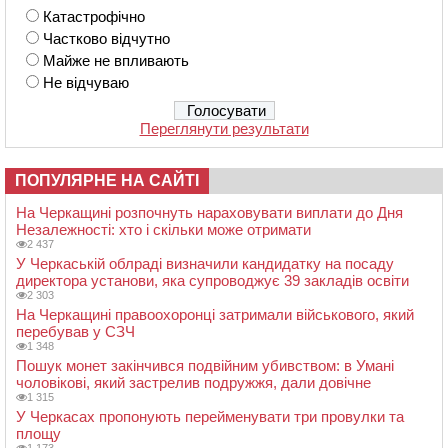
Катастрофічно
Частково відчутно
Майже не впливають
Не відчуваю
Переглянути результати
ПОПУЛЯРНЕ НА САЙТІ
На Черкащині розпочнуть нараховувати виплати до Дня
Незалежності: хто і скільки може отримати
2 437
У Черкаській облраді визначили кандидатку на посаду
директора установи, яка супроводжує 39 закладів освіти
2 303
На Черкащині правоохоронці затримали військового, який
перебував у СЗЧ
1 348
Пошук монет закінчився подвійним убивством: в Умані
чоловікові, який застрелив подружжя, дали довічне
1 315
У Черкасах пропонують перейменувати три провулки та
площу