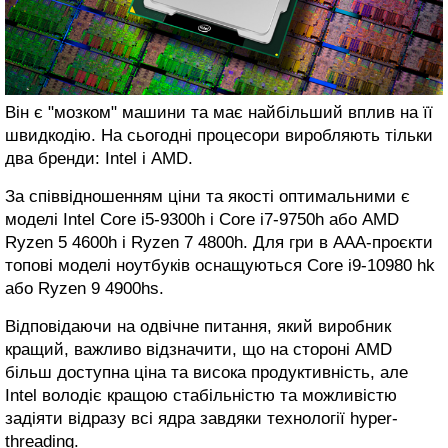
Він є "мозком" машини та має найбільший вплив на її
швидкодію. На сьогодні процесори виробляють тільки
два бренди: Intel і AMD.
За співвідношенням ціни та якості оптимальними є
моделі Intel Core i5-9300h і Core i7-9750h або AMD
Ryzen 5 4600h і Ryzen 7 4800h. Для гри в ААА-проєкти
топові моделі ноутбуків оснащуються Core i9-10980 hk
або Ryzen 9 4900hs.
Відповідаючи на одвічне питання, який виробник
кращий, важливо відзначити, що на стороні AMD
більш доступна ціна та висока продуктивність, але
Intel володіє кращою стабільністю та можливістю
задіяти відразу всі ядра завдяки технології hyper-
threading.