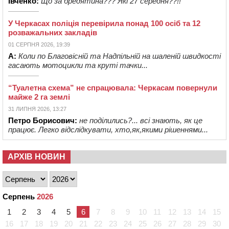
Івченко:
Що за бредятина??? Які 27 середня??!!
У Черкасах поліція перевірила понад 100 осіб та 12
розважальних закладів
01 СЕРПНЯ 2026, 19:39
А:
Коли по Благовісній та Надпільній на шаленій швидкості
гасають мотоцикли та круті тачки...
“Туалетна схема” не спрацювала: Черкасам повернули
майже 2 га землі
31 ЛИПНЯ 2026, 13:27
Петро Борисович:
не поділились?... всі знають, як це
працює. Легко відслідкувати, хто,як,якими рішеннями...
АРХІВ НОВИН
Серпень
2026
1
2
3
4
5
6
7
8
9
10
11
12
13
14
15
16
17
18
19
20
21
22
23
24
25
26
27
28
29
30