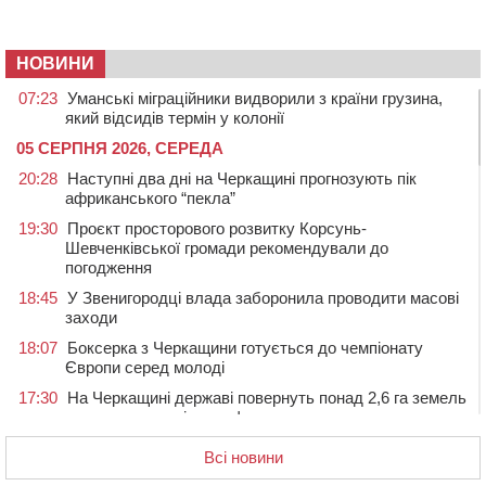
НОВИНИ
07:23
Уманські міграційники видворили з країни грузина,
який відсидів термін у колонії
05 СЕРПНЯ 2026, СЕРЕДА
20:28
Наступні два дні на Черкащині прогнозують пік
африканського “пекла”
19:30
Проєкт просторового розвитку Корсунь-
Шевченківської громади рекомендували до
погодження
18:45
У Звенигородці влада заборонила проводити масові
заходи
18:07
Боксерка з Черкащини готується до чемпіонату
Європи серед молоді
17:30
На Черкащині державі повернуть понад 2,6 га земель
природно-заповідного фонду
16:55
На Лисянщині проведуть в останню путь
Всі новини
полеглого внаслідок атаки FPV-дрона воїна