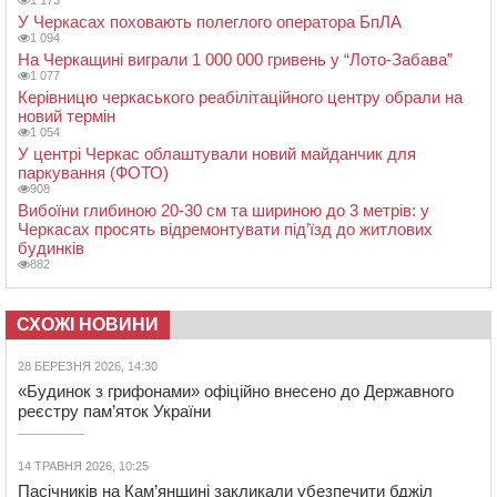
1 173
У Черкасах поховають полеглого оператора БпЛА
1 094
На Черкащині виграли 1 000 000 гривень у “Лото-Забава”
1 077
Керівницю черкаського реабілітаційного центру обрали на
новий термін
1 054
У центрі Черкас облаштували новий майданчик для
паркування (ФОТО)
908
Вибоїни глибиною 20-30 см та шириною до 3 метрів: у
Черкасах просять відремонтувати під’їзд до житлових
будинків
882
СХОЖІ НОВИНИ
28 БЕРЕЗНЯ 2026, 14:30
«Будинок з грифонами» офіційно внесено до Державного
реєстру пам’яток України
14 ТРАВНЯ 2026, 10:25
Пасічників на Кам’янщині закликали убезпечити бджіл