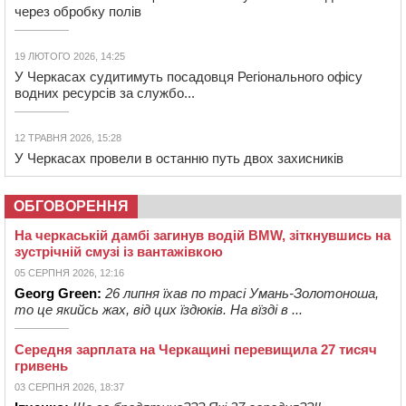
через обробку полів
19 ЛЮТОГО 2026, 14:25
У Черкасах судитимуть посадовця Регіонального офісу
водних ресурсів за службо...
12 ТРАВНЯ 2026, 15:28
У Черкасах провели в останню путь двох захисників
ОБГОВОРЕННЯ
На черкаській дамбі загинув водій BMW, зіткнувшись на
зустрічній смузі із вантажівкою
05 СЕРПНЯ 2026, 12:16
Georg Green:
26 липня їхав по трасі Умань-Золотоноша,
то це якийсь жах, від цих їздюків. На вїзді в ...
Середня зарплата на Черкащині перевищила 27 тисяч
гривень
03 СЕРПНЯ 2026, 18:37