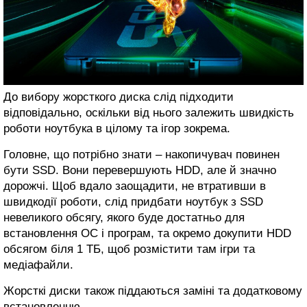
До вибору жорсткого диска слід підходити
відповідально, оскільки від нього залежить швидкість
роботи ноутбука в цілому та ігор зокрема.
Головне, що потрібно знати – накопичувач повинен
бути SSD. Вони перевершують HDD, але й значно
дорожчі. Щоб вдало заощадити, не втративши в
швидкодії роботи, слід придбати ноутбук з SSD
невеликого обсягу, якого буде достатньо для
встановлення ОС і програм, та окремо докупити HDD
обсягом біля 1 ТБ, щоб розмістити там ігри та
медіафайли.
Жорсткі диски також піддаються заміні та додатковому
встановленню.