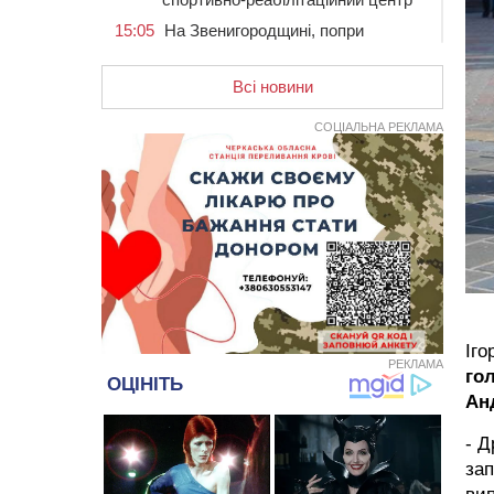
15:05
На Звенигородщині, попри
заборону міськради, проведуть
“Ше.Fest”
Всі новини
14:31
У Каневі аномальна спека
призвела до перебоїв у роботі
СОЦІАЛЬНА РЕКЛАМА
електромереж та комунальних
служб
14:02
На Черкащині намолотили перший
мільйон тонн зерна нового врожаю
13:40
На Кам’янщині сталася масштабна
пожежа сміттєзвалища
13:26
На Черкащині сьогодні очікують
грози, зливи, град та шквали до 22
м/с
Іго
РЕКЛАМА
12:50
Внаслідок падіння вертольота
го
загинув 28-річний захисник зі
Ан
Сміли
- Д
12:15
У центрі Черкас не поділили
дорогу водії двох ВАЗів
зап