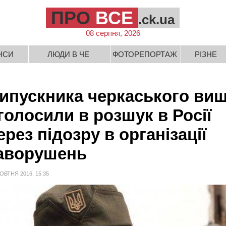
ПРО
ВСЕ
.ck.ua
08 серпня, 2026
НСИ
ЛЮДИ В ЧЕ
ФОТОРЕПОРТАЖ
РІЗНЕ
ипускника черкаського ви
голосили в розшук в Росії
ерез підозру в організації
аворушень
ОВТНЯ 2016, 15:35