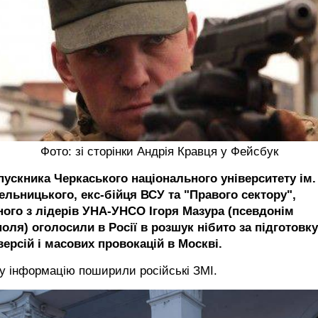
Фото: зі сторінки Андрія Кравця у Фейсбук
пускника Черкаського національного університету ім.
ельницького, екс-бійця ВСУ та "Правого сектору",
ного з лідерів УНА-УНСО Ігоря Мазура (псевдонім
оля) оголосили в Росії в розшук нібито за підготовку
версій і масових провокацій в Москві.
у інформацію поширили російські ЗМІ.