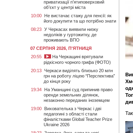
приватизації п’ятиповерховий
об’єкт у центрі міста
10:00
Не вистачає стажу для пенсії: як
його докупити та що потрібно знати
08:23
У Черкасах виявили низку
недоліків у гуртожитку, де
проживають ВПО
07 СЕРПНЯ 2026, П'ЯТНИЦЯ
20:55
На Черкащині врятували
рідкісного чорного грифа (ФОТО)
20:13
Черкаси виділять близько 20 млн
Ви
грн на роботу ліцею “Перспектива”
Хм
до кінця року
од
19:34
На Уманщині суд припинив право
Топ
оренди земельних ділянок,
незаконно переданих іноземцем
ди
19:00
Вихователька з Черкас і дві
Так
педагогині з області стали
фіналістками Global Teacher Prize
Ukraine 2026
18:23
Зарядка, йога, сапи та нові