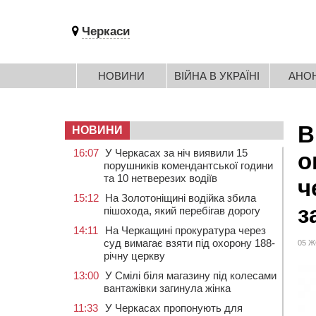
Черкаси
НОВИНИ
ВІЙНА В УКРАЇНІ
АНО
В
НОВИНИ
16:07
У Черкасах за ніч виявили 15
о
порушників комендантської години
та 10 нетверезих водіїв
ч
15:12
На Золотоніщині водійка збила
з
пішохода, який перебігав дорогу
14:11
На Черкащині прокуратура через
суд вимагає взяти під охорону 188-
05 Ж
річну церкву
13:00
У Смілі біля магазину під колесами
вантажівки загинула жінка
11:33
У Черкасах пропонують для