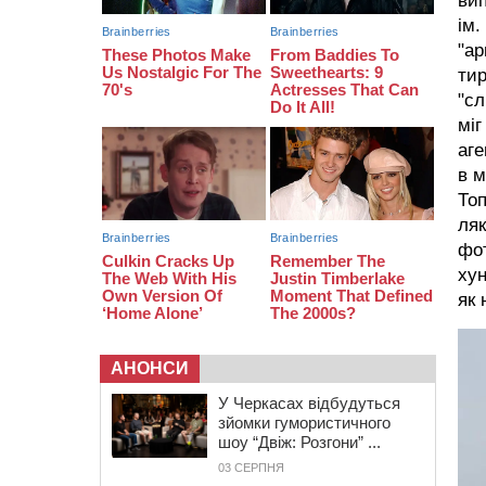
вип
11:29
У Черкасах до середини серпня
обмежать рух транспорту на трьох
ім.
вулицях
"ар
тир
"сл
міг
аге
в м
Топ
ляк
фот
хун
як 
АНОНСИ
У Черкасах відбудуться
зйомки гумористичного
шоу “Двіж: Розгони” ...
03 СЕРПНЯ