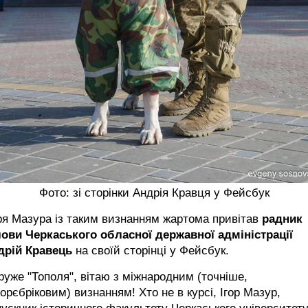
Фото: зі сторінки Андрія Кравця у Фейсбук
ря Мазура із таким визнанням жартома привітав
радник
лови Черкаського обласної державної адміністрації
дрій Кравець
на своїй сторінці у Фейсбук.
руже "Тополя", вітаю з міжнародним (точніше,
орєбріковим) визнанням! Хто не в курсі, Ігор Мазур,