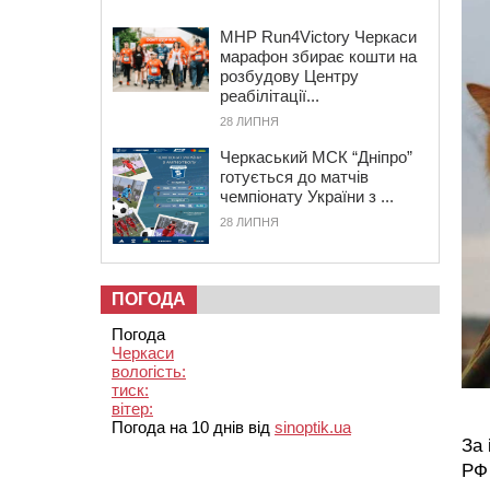
MHP Run4Victory Черкаси
марафон збирає кошти на
розбудову Центру
реабілітації...
28 ЛИПНЯ
Черкаський МСК “Дніпро”
готується до матчів
чемпіонату України з ...
28 ЛИПНЯ
ПОГОДА
Погода
Черкаси
вологість:
тиск:
вітер:
Погода на 10 днів від
sinoptik.ua
За 
РФ 