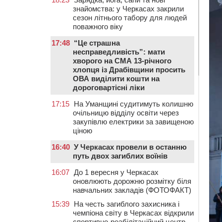
знайомства: у Черкасах закрили
сезон літнього табору для людей
поважного віку
17:48
“Це страшна
несправедливість”: мати
хворого на СМА 13-річного
хлопця із Драбівщини просить
ОВА виділити кошти на
дороговартісні ліки
17:15
На Уманщині судитимуть колишню
очільницю відділу освіти через
закупівлю електрики за завищеною
ціною
16:40
У Черкасах провели в останню
путь двох загиблих воїнів
16:07
До 1 вересня у Черкасах
оновлюють дорожню розмітку біля
навчальних закладів (ФОТОФАКТ)
15:39
На честь загиблого захисника і
чемпіона світу в Черкасах відкрили
спортивно-реабілітаційний центр