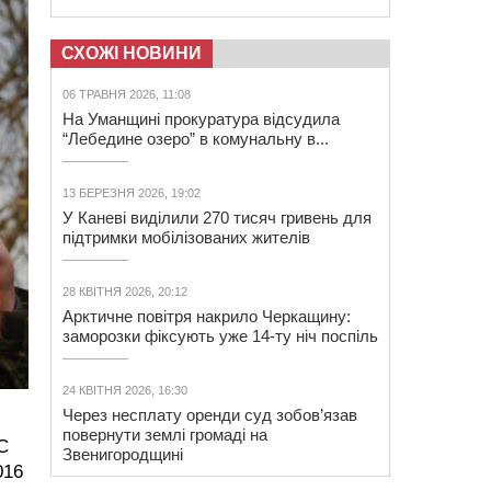
СХОЖІ НОВИНИ
06 ТРАВНЯ 2026, 11:08
На Уманщині прокуратура відсудила
“Лебедине озеро” в комунальну в...
13 БЕРЕЗНЯ 2026, 19:02
У Каневі виділили 270 тисяч гривень для
підтримки мобілізованих жителів
28 КВІТНЯ 2026, 20:12
Арктичне повітря накрило Черкащину:
заморозки фіксують уже 14-ту ніч поспіль
24 КВІТНЯ 2026, 16:30
Через несплату оренди суд зобов’язав
повернути землі громаді на
С
Звенигородщині
016