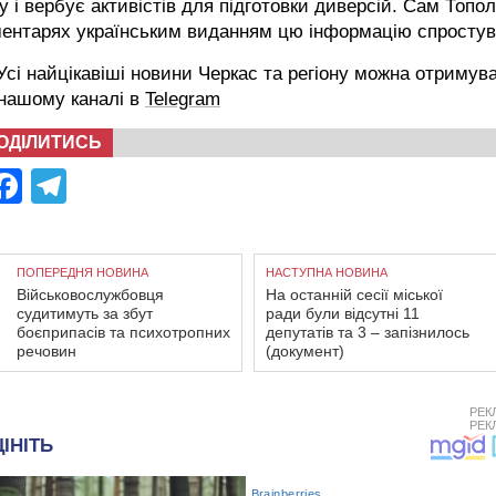
у і вербує активістів для підготовки диверсій. Сам Топол
ментарях українським виданням цю інформацію спростув
сі найцікавіші новини Черкас та регіону можна отримув
 нашому каналі в
Telegram
ОДІЛИТИСЬ
Facebook
Telegram
ПОПЕРЕДНЯ НОВИНА
НАСТУПНА НОВИНА
Військовослужбовця
На останній сесії міської
судитимуть за збут
ради були відсутні 11
боєприпасів та психотропних
депутатів та 3 – запізнилось
речовин
(документ)
РЕК
РЕК