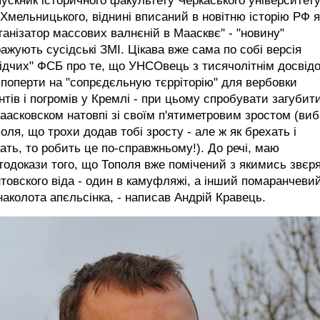
ускник історичного факультету Черкаського університет
 Хмельницького, віднині вписаний в новітню історію РФ я
ганізатор массових валнєній в Маасквє" - "новину"
ажують сусідські ЗМІ. Цікава вже сама по собі версія
ідчих" ФСБ про те, що УНСОвець з тисячолітнім досвід
 поперти на "сопрєдєльную тєрріторію" для вербовки
нтів і погромів у Кремлі - при цьому спробувати загубит
аасковском натовпі зі своїм п'ятиметровим зростом (виб
оля, що трохи додав тобі зросту - але ж як брехать і
ать, то робить це по-справжньому!). До речі, маю
одокази того, що Тополя вже помічений з якимись звєр
товского віда - один в камуфляжі, а інший помаранчевий
наколота апєльсінка, - написав Андрій Кравець.