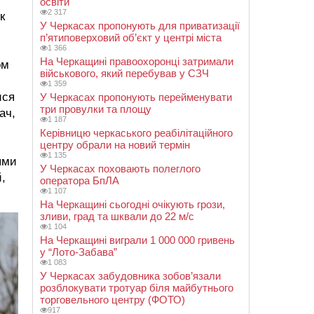
у
освіти
2 317
к
У Черкасах пропонують для приватизації
п’ятиповерховий об’єкт у центрі міста
1 366
На Черкащині правоохоронці затримали
ом
військового, який перебував у СЗЧ
1 359
ися
У Черкасах пропонують перейменувати
три провулки та площу
ач,
1 187
Керівницю черкаського реабілітаційного
центру обрали на новий термін
1 135
ями
У Черкасах поховають полеглого
,
оператора БпЛА
1 107
На Черкащині сьогодні очікують грози,
зливи, град та шквали до 22 м/с
1 104
На Черкащині виграли 1 000 000 гривень
у “Лото-Забава”
1 083
У Черкасах забудовника зобов’язали
розблокувати тротуар біля майбутнього
торговельного центру (ФОТО)
917