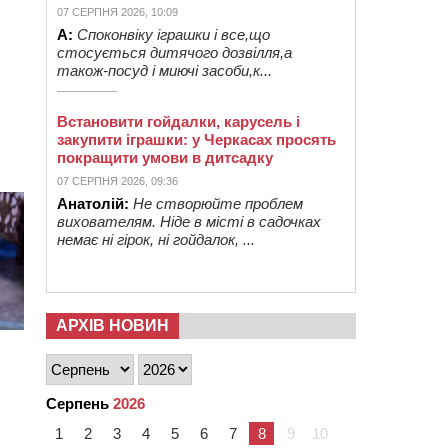
07 СЕРПНЯ 2026, 10:09
А:
Споконвіку іграшки і все,що
стосується дитячого дозвілля,а
також-посуд і миючі засоби,к...
Встановити гойдалки, карусель і
закупити іграшки: у Черкасах просять
покращити умови в дитсадку
07 СЕРПНЯ 2026, 09:36
Анатолій:
Не створюйте проблем
вихователям. Ніде в місті в садочках
немає ні гірок, ні гойдалок, ...
АРХІВ НОВИН
Серпень
2026
1
2
3
4
5
6
7
8
9
10