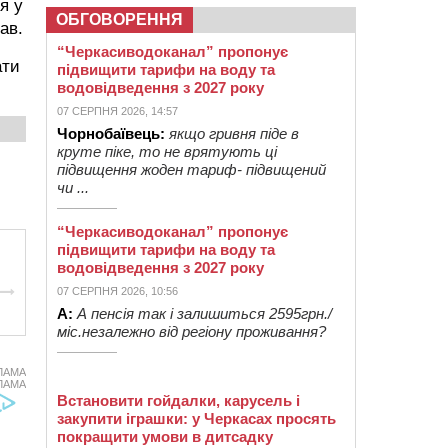
я у
ОБГОВОРЕННЯ
ав.
“Черкасиводоканал” пропонує
ати
підвищити тарифи на воду та
водовідведення з 2027 року
07 СЕРПНЯ 2026, 14:57
Чорнобаївець:
якщо гривня піде в
круте піке, то не врятують ці
підвищення жоден тариф- підвищений
чи ...
“Черкасиводоканал” пропонує
підвищити тарифи на воду та
водовідведення з 2027 року
07 СЕРПНЯ 2026, 10:56
А:
А пенсія так і залишиться 2595грн./
міс.незалежно від регіону проживання?
ЛАМА
ЛАМА
Встановити гойдалки, карусель і
закупити іграшки: у Черкасах просять
покращити умови в дитсадку