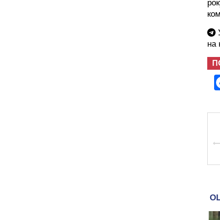
рок
ко
У
на
П