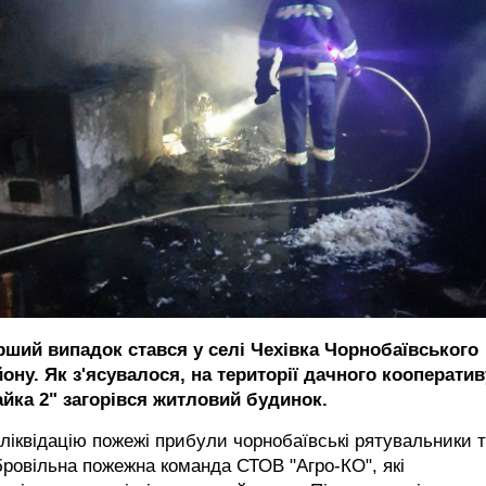
рший випадок стався у селі Чехівка Чорнобаївського
ону. Як з'ясувалося, на території дачного кооператив
айка 2" загорівся житловий будинок.
ліквідацію пожежі прибули чорнобаївські рятувальники 
ровільна пожежна команда СТОВ "Агро-КО", які