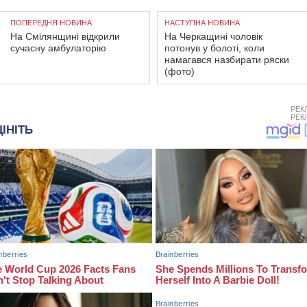
ПОПЕРЕДНЯ НОВИНА
НАСТУПНА НОВИНА
На Смілянщині відкрили
На Черкащині чоловік
сучасну амбулаторію
потонув у болоті, коли
намагався назбирати ряски
(фото)
РЕК
РЕК