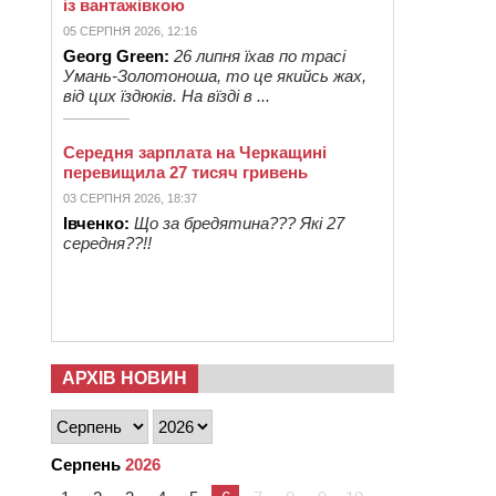
із вантажівкою
05 СЕРПНЯ 2026, 12:16
Georg Green:
26 липня їхав по трасі
Умань-Золотоноша, то це якийсь жах,
від цих їздюків. На вїзді в ...
Середня зарплата на Черкащині
перевищила 27 тисяч гривень
03 СЕРПНЯ 2026, 18:37
Івченко:
Що за бредятина??? Які 27
середня??!!
АРХІВ НОВИН
Серпень
2026