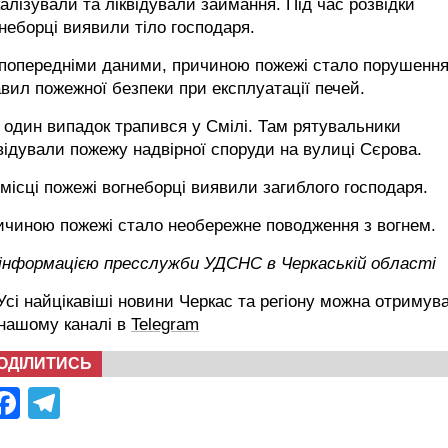
алізували та ліквідували займання. Під час розвідки
неборці виявили тіло господаря.
 попередніми даними, причиною пожежі стало порушенн
вил пожежної безпеки при експлуатації печей.
один випадок трапився у Смілі. Там рятувальники
відували пожежу надвірної споруди на вулиці Сєрова.
місці пожежі вогнеборці виявили загиблого господаря.
ичиною пожежі стало необережне поводження з вогнем.
 інформацією пресслужби УДСНС в Черкаській області
сі найцікавіші новини Черкас та регіону можна отримув
 нашому каналі в
Telegram
ОДІЛИТИСЬ
Facebook
Telegram