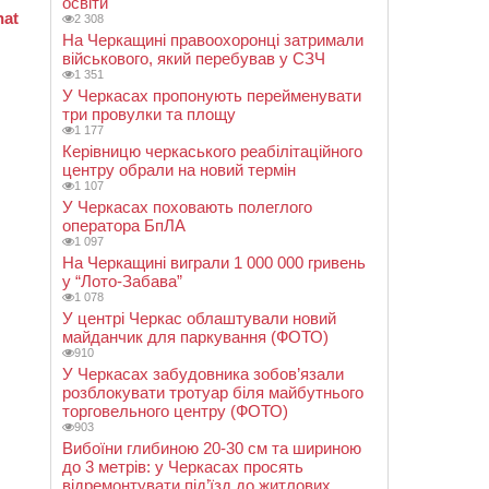
освіти
2 308
На Черкащині правоохоронці затримали
військового, який перебував у СЗЧ
1 351
У Черкасах пропонують перейменувати
три провулки та площу
1 177
Керівницю черкаського реабілітаційного
центру обрали на новий термін
1 107
У Черкасах поховають полеглого
оператора БпЛА
1 097
На Черкащині виграли 1 000 000 гривень
у “Лото-Забава”
1 078
У центрі Черкас облаштували новий
майданчик для паркування (ФОТО)
910
У Черкасах забудовника зобов’язали
розблокувати тротуар біля майбутнього
торговельного центру (ФОТО)
903
Вибоїни глибиною 20-30 см та шириною
до 3 метрів: у Черкасах просять
відремонтувати під’їзд до житлових