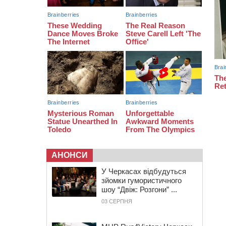
19:30
Проєкт просторового розвитку
Корсунь-Шевченківської громади
рекомендували до погодження
18:45
У Звенигородці влада заборонила
проводити масові заходи
18:07
Боксерка з Черкащини готується
до чемпіонату Європи серед
молоді
АНОНСИ
У Черкасах відбудуться
зйомки гумористичного
шоу “Двіж: Розгони” ...
03 СЕРПНЯ