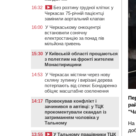
16:32
Без розтину грудної клітки: у
Черкасах 75-річній пацієнтці
замінили аортальний клапан
16:00
У Черкаському онкоцентрі
встановили сонячну
електростанцію за понад пів
мільйона гривень
15:30
У Київській області прощаються
з полеглим на фронті жителем
Монастирищини
14:53
У Черкасах містяни через нову
скляну зупинку і вирізані дерева
потерпають від спеки: Бондаренко
обіцяє масштабне озеленення
Пе
14:17
Провокував конфлікт і
рай
зачинився в автівці: у ТЦК
"Ч
прокоментували скандал із
затриманням чоловіка у
Тальному
На 
доб
13:55
У Тальному працівники ТЦК