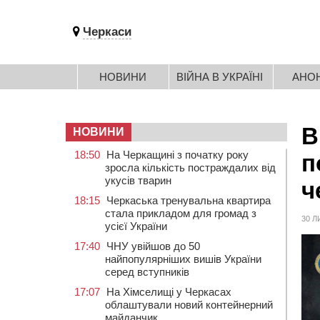
Черкаси
НОВИНИ
ВІЙНА В УКРАЇНІ
АНО
В
НОВИНИ
18:50
На Черкащині з початку року
п
зросла кількість постраждалих від
укусів тварин
ч
18:15
Черкаська тренувальна квартира
стала прикладом для громад з
30 Л
усієї України
17:40
ЧНУ увійшов до 50
найпопулярніших вишів України
серед вступників
17:07
На Хімселищі у Черкасах
облаштували новий контейнерний
майданчик