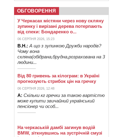
ОБГОВОРЕННЯ
У Черкасах містяни через нову скляну
зупинку і вирізані дерева потерпають
від спеки: Бондаренко о...
06 СЕРПНЯ 2026, 15:23
В.Н.:
А що з зупинкою Дружби народів?
Чому вона
скляна(обідрана,брудна,розрахована на 3
людини...
Від 80 гривень за кілограм: в Україні
прогнозують стрибок цін на гречку
06 СЕРПНЯ 2026, 12:48
А:
Скільки кг гречки за такою вартістю
може купити звичайний український
пенсіонер чи особ...
На черкаській дамбі загинув водій
BMW, зіткнувшись на зустрічній смузі