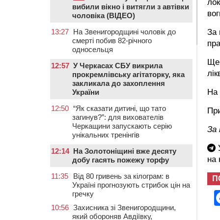
лок
вибили вікно і витягли з автівки
вог
чоловіка (ВІДЕО)
13:27
На Звенигородщині чоловік до
За
смерті побив 82-річного
пра
односельця
Ще 
12:57
У Черкасах СБУ викрила
лік
прокремлівську агітаторку, яка
закликала до захоплення
На 
України
12:50
“Як сказати дитині, що тато
Пр
загинув?”: для вихователів
Черкащини запускають серію
За
унікальних тренінгів
У
12:14
На Золотоніщині вже десяту
на
добу гасять пожежу торфу
11:35
Від 80 гривень за кілограм: в
П
Україні прогнозують стрибок цін на
гречку
10:56
Захисника зі Звенигородщини,
який обороняв Авдіївку,