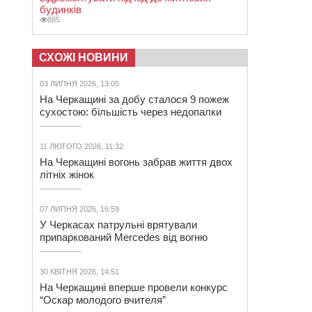
будинків
885
СХОЖІ НОВИНИ
03 ЛИПНЯ 2026, 13:05
На Черкащині за добу сталося 9 пожеж
сухостою: більшість через недопалки
11 ЛЮТОГО 2026, 11:32
На Черкащині вогонь забрав життя двох
літніх жінок
07 ЛИПНЯ 2026, 16:59
У Черкасах патрульні врятували
припаркований Mercedes від вогню
30 КВІТНЯ 2026, 14:51
На Черкащині вперше провели конкурс
“Оскар молодого вчителя”