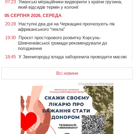
07:23
Уманські міграційники видворили з країни грузина,
який відсидів термін у колонії
05 СЕРПНЯ 2026, СЕРЕДА
20:28
Наступні два дні на Черкащині прогнозують пік
африканського “пекла”
19:30
Проєкт просторового розвитку Корсунь-
Шевченківської громади рекомендували до
погодження
18:45
У Звенигородці влада заборонила проводити масові
заходи
18:07
Боксерка з Черкащини готується до чемпіонату
Всі новини
Європи серед молоді
17:30
На Черкащині державі повернуть понад 2,6 га земель
СОЦІАЛЬНА РЕКЛАМА
природно-заповідного фонду
16:55
На Лисянщині проведуть в останню путь
полеглого внаслідок атаки FPV-дрона воїна
16:16
У Дахнівському лісництві екоінспектори натрапили на
незаконне будівництво
15:38
У лікарні померла жінка, яку на пішохідному переході
в Черкаському районі збила автівка