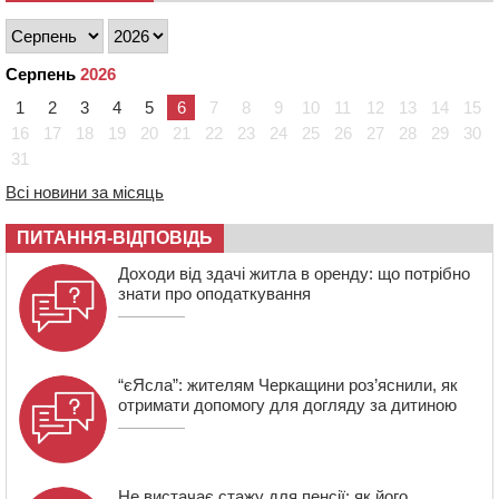
“відлетів” у стіну: постраждав підліток
09:49
ДНК-експертиза через 21 місяць підтвердила
загибель захисника зі Сміли
Серпень
2026
09:13
У Черкасах 18-річний хлопець поранив себе ножем у
1
2
3
4
5
6
7
8
9
10
11
12
13
14
15
відділенні пошти
16
17
18
19
20
21
22
23
24
25
26
27
28
29
30
08:50
Керівницю черкаського реабілітаційного центру
31
обрали на новий термін
Всі новини за місяць
08:11
Вчителька зі Сміли увійшла до півфіналу Global
Teacher Prize Ukraine 2026
ПИТАННЯ-ВІДПОВІДЬ
07:29
По 5 тисяч гривень на підготовку до школи: як
оформити “Пакунок школяра”
Доходи від здачі житла в оренду: що потрібно
знати про оподаткування
“єЯсла”: жителям Черкащини роз’яснили, як
отримати допомогу для догляду за дитиною
Не вистачає стажу для пенсії: як його