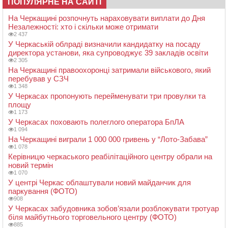
ПОПУЛЯРНЕ НА САЙТІ
На Черкащині розпочнуть нараховувати виплати до Дня
Незалежності: хто і скільки може отримати
2 437
У Черкаській облраді визначили кандидатку на посаду
директора установи, яка супроводжує 39 закладів освіти
2 305
На Черкащині правоохоронці затримали військового, який
перебував у СЗЧ
1 348
У Черкасах пропонують перейменувати три провулки та
площу
1 173
У Черкасах поховають полеглого оператора БпЛА
1 094
На Черкащині виграли 1 000 000 гривень у “Лото-Забава”
1 078
Керівницю черкаського реабілітаційного центру обрали на
новий термін
1 070
У центрі Черкас облаштували новий майданчик для
паркування (ФОТО)
908
У Черкасах забудовника зобов’язали розблокувати тротуар
біля майбутнього торговельного центру (ФОТО)
885