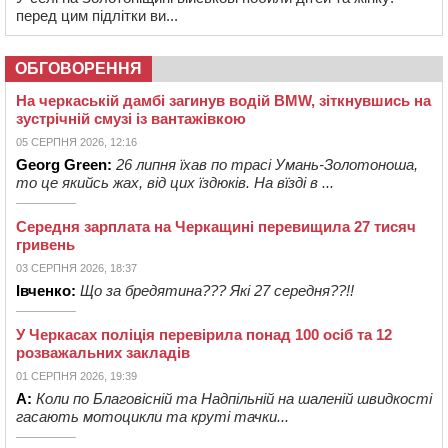
перед цим підлітки ви...
ОБГОВОРЕННЯ
На черкаській дамбі загинув водій BMW, зіткнувшись на
зустрічній смузі із вантажівкою
05 СЕРПНЯ 2026, 12:16
Georg Green:
26 липня їхав по трасі Умань-Золотоноша,
то це якийсь жах, від цих їздюків. На вїзді в ...
Середня зарплата на Черкащині перевищила 27 тисяч
гривень
03 СЕРПНЯ 2026, 18:37
Івченко:
Що за бредятина??? Які 27 середня??!!
У Черкасах поліція перевірила понад 100 осіб та 12
розважальних закладів
01 СЕРПНЯ 2026, 19:39
А:
Коли по Благовісній та Надпільній на шаленій швидкості
гасають мотоцикли та круті тачки...