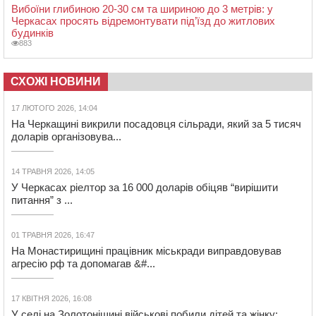
Вибоїни глибиною 20-30 см та шириною до 3 метрів: у
Черкасах просять відремонтувати під’їзд до житлових
будинків
883
СХОЖІ НОВИНИ
17 ЛЮТОГО 2026, 14:04
На Черкащині викрили посадовця сільради, який за 5 тисяч
доларів організовува...
14 ТРАВНЯ 2026, 14:05
У Черкасах ріелтор за 16 000 доларів обіцяв “вирішити
питання” з ...
01 ТРАВНЯ 2026, 16:47
На Монастирищині працівник міськради виправдовував
агресію рф та допомагав &#...
17 КВІТНЯ 2026, 16:08
У селі на Золотоніщині військові побили дітей та жінку: