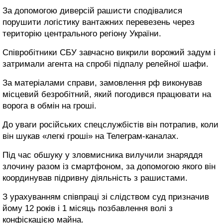
За допомогою диверсій рашисти сподівалися
порушити логістику вантажних перевезень через
територію центрального регіону України.
Співробітники СБУ завчасно викрили ворожий задум і
затримали агента на спробі підпалу релейної шафи.
За матеріалами справи, замовлення рф виконував
місцевий безробітний, який погодився працювати на
ворога в обмін на гроші.
До уваги російських спецслужбістів він потрапив, коли
він шукав «легкі гроші» на Телеграм-каналах.
Під час обшуку у зловмисника вилучили знаряддя
злочину разом із смартфоном, за допомогою якого він
координував підривну діяльність з рашистами.
З урахуванням співпраці зі слідством суд призначив
йому 12 років і 1 місяць позбавлення волі з
конфіскацією майна.