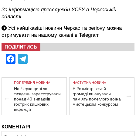
За інформацією пресслужби УСБУ в Черкаській
області
Усі найцікавіші новини Черкас та регіону можна
отримувати на нашому каналі в
Telegram
ПОДІЛИТИСЬ
Facebook
Telegram
ПОПЕРЕДНЯ НОВИНА
НАСТУПНА НОВИНА
На Черкащині за
У Ротмістрівській
тиждень зареєстрували
громаді вшанували
понад 40 випадків
пам’ять полеглого воїна
гострих кишкових
мистецьким конкурсом
інфекцій
КОМЕНТАРІ