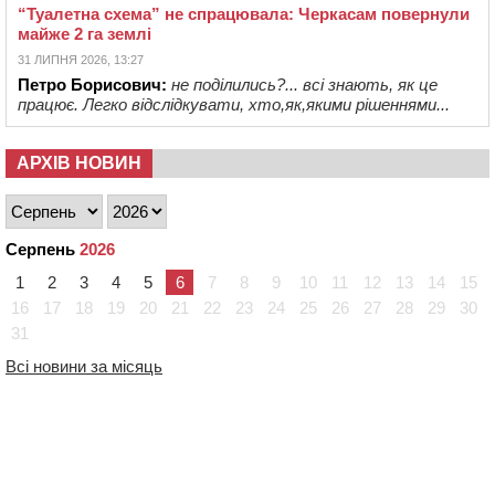
“Туалетна схема” не спрацювала: Черкасам повернули
майже 2 га землі
31 ЛИПНЯ 2026, 13:27
Петро Борисович:
не поділились?... всі знають, як це
працює. Легко відслідкувати, хто,як,якими рішеннями...
АРХІВ НОВИН
Серпень
2026
1
2
3
4
5
6
7
8
9
10
11
12
13
14
15
16
17
18
19
20
21
22
23
24
25
26
27
28
29
30
31
Всі новини за місяць