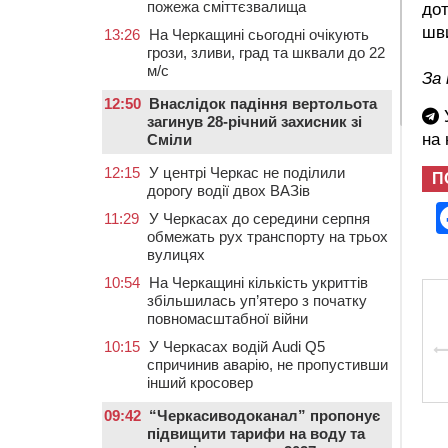
пожежа сміттєзвалища
до
шви
13:26
На Черкащині сьогодні очікують
грози, зливи, град та шквали до 22
м/с
За
12:50
Внаслідок падіння вертольота
У
загинув 28-річний захисник зі
на
Сміли
12:15
У центрі Черкас не поділили
П
дорогу водії двох ВАЗів
11:29
У Черкасах до середини серпня
обмежать рух транспорту на трьох
вулицях
10:54
На Черкащині кількість укриттів
збільшилась уп’ятеро з початку
повномасштабної війни
10:15
У Черкасах водій Audi Q5
спричинив аварію, не пропустивши
інший кросовер
09:42
“Черкасиводоканал” пропонує
підвищити тарифи на воду та