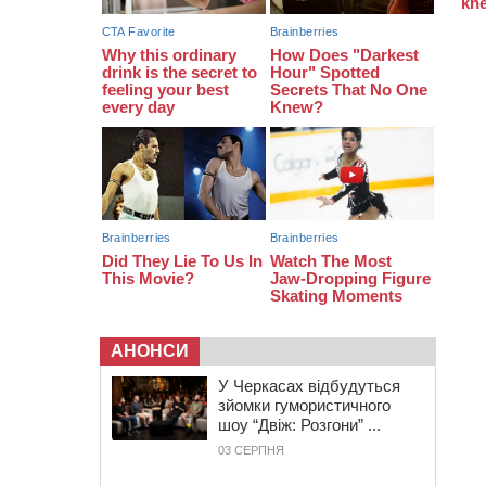
19:24
У Черкасах водійка протаранила
Duster, коли здавала назад
18:50
На Черкащині з початку року
зросла кількість постраждалих від
укусів тварин
АНОНСИ
У Черкасах відбудуться
зйомки гумористичного
шоу “Двіж: Розгони” ...
03 СЕРПНЯ