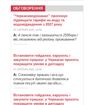
ОБГОВОРЕННЯ
“Черкасиводоканал” пропонує
підвищити тарифи на воду та
водовідведення з 2027 року
07 СЕРПНЯ 2026, 10:56
А:
А пенсія так і залишиться 2595грн./
міс.незалежно від регіону проживання?
Встановити гойдалки, карусель і
закупити іграшки: у Черкасах просять
покращити умови в дитсадку
07 СЕРПНЯ 2026, 10:09
А:
Споконвіку іграшки і все,що
стосується дитячого дозвілля,а
також-посуд і миючі засоби,к...
Встановити гойдалки, карусель і
закупити іграшки: у Черкасах просять
покращити умови в дитсадку