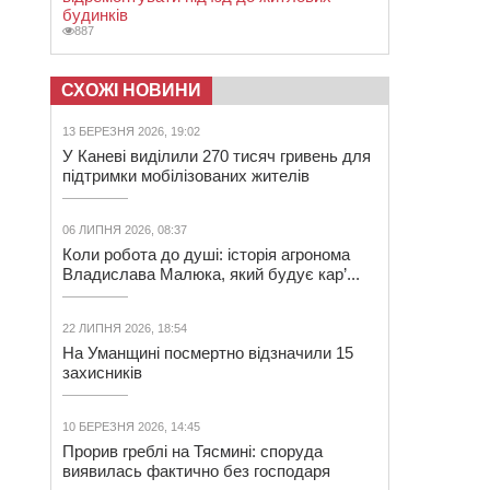
будинків
887
СХОЖІ НОВИНИ
13 БЕРЕЗНЯ 2026, 19:02
У Каневі виділили 270 тисяч гривень для
підтримки мобілізованих жителів
06 ЛИПНЯ 2026, 08:37
Коли робота до душі: історія агронома
Владислава Малюка, який будує кар’...
22 ЛИПНЯ 2026, 18:54
На Уманщині посмертно відзначили 15
захисників
10 БЕРЕЗНЯ 2026, 14:45
Прорив греблі на Тясмині: споруда
виявилась фактично без господаря