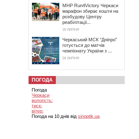
MHP Run4Victory Черкаси
марафон збирає кошти на
розбудову Центру
реабілітації...
28 ЛИПНЯ
Черкаський МСК “Дніпро”
готується до матчів
чемпіонату України з ...
28 ЛИПНЯ
ПОГОДА
Погода
Черкаси
вологість:
тиск:
вітер:
Погода на 10 днів від
sinoptik.ua