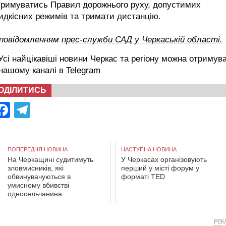
тримуватись Правил дорожнього руху, допустимих
дкісних режимів та тримати дистанцію.
 повідомленням
прес-служби САД у Черкаській області.
сі найцікавіші новини Черкас та регіону можна отримув
 нашому каналі в
Telegram
ОДІЛИТИСЬ
Facebook
Telegram
ПОПЕРЕДНЯ НОВИНА
НАСТУПНА НОВИНА
На Черкащині судитимуть
У Черкасах організовують
зловмисників, які
перший у місті форум у
обвинувачуються в
форматі TED
умисному вбивстві
односельчанина
РЕК