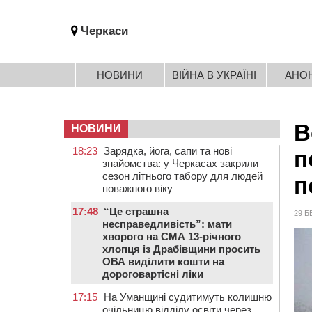
Черкаси
НОВИНИ
ВІЙНА В УКРАЇНІ
АНО
В
НОВИНИ
18:23
Зарядка, йога, сапи та нові
п
знайомства: у Черкасах закрили
сезон літнього табору для людей
п
поважного віку
17:48
“Це страшна
29 Б
несправедливість”: мати
хворого на СМА 13-річного
хлопця із Драбівщини просить
ОВА виділити кошти на
дороговартісні ліки
17:15
На Уманщині судитимуть колишню
очільницю відділу освіти через