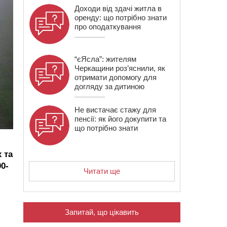
Доходи від здачі житла в
оренду: що потрібно знати
про оподаткування
“єЯсла”: жителям
Черкащини роз’яснили, як
отримати допомогу для
догляду за дитиною
Не вистачає стажу для
пенсії: як його докупити та
що потрібно знати
 та
0-
Читати ще
Запитай, що цікавить