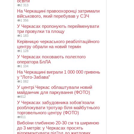
освіти
2 313
На Черкащині правоохоронці затримали
військового, який перебував у СЗЧ
1 356
У Черкасах пропонують перейменувати
три провулки та площу
1 183
Керівницю черкаського реабілітаційного
центру обрали на новий термін
1 128
У Черкасах поховають полеглого
оператора БпЛА
1 104
На Черкащині виграли 1 000 000 гривень
у “Лото-Забава”
1 082
У центрі Черкас облаштували новий
майданчик для паркування (ФОТО)
912
У Черкасах забудовника зобов’язали
розблокувати тротуар біля майбутнього
торговельного центру (ФОТО)
911
Вибоїни глибиною 20-30 см та шириною
до 3 метрів: у Черкасах просять
відремонтувати під’їзд до житлових