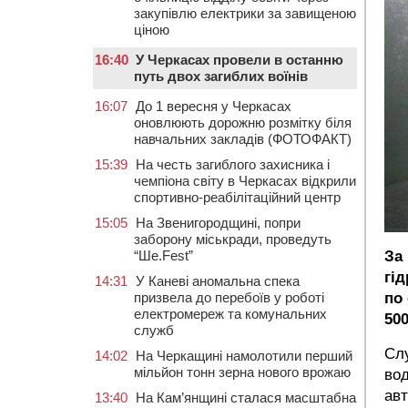
закупівлю електрики за завищеною
ціною
16:40
У Черкасах провели в останню
путь двох загиблих воїнів
16:07
До 1 вересня у Черкасах
оновлюють дорожню розмітку біля
навчальних закладів (ФОТОФАКТ)
15:39
На честь загиблого захисника і
чемпіона світу в Черкасах відкрили
спортивно-реабілітаційний центр
15:05
На Звенигородщині, попри
заборону міськради, проведуть
“Ше.Fest”
За
гід
14:31
У Каневі аномальна спека
призвела до перебоїв у роботі
по 
електромереж та комунальних
500
служб
Слу
14:02
На Черкащині намолотили перший
мільйон тонн зерна нового врожаю
во
авт
13:40
На Кам’янщині сталася масштабна