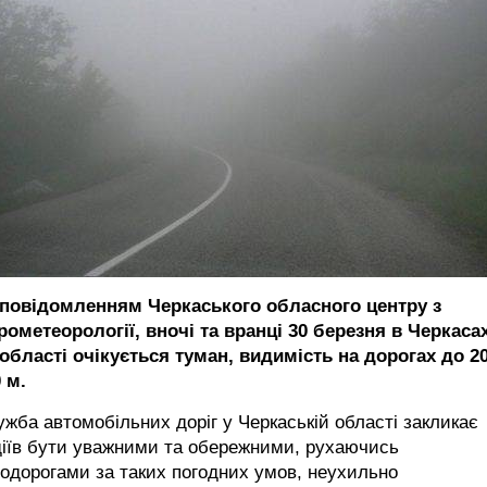
 повідомленням Черкаського обласного центру з
рометеорології, вночі та вранці 30 березня в Черкасах
області очікується туман, видимість на дорогах до 20
 м.
жба автомобільних доріг у Черкаській області закликає
діїв бути уважними та обережними, рухаючись
одорогами за таких погодних умов, неухильно