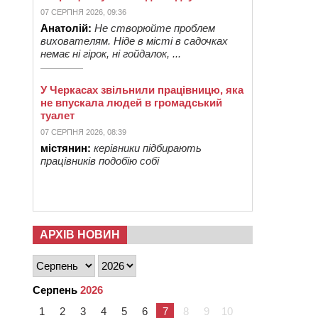
07 СЕРПНЯ 2026, 09:36
Анатолій:
Не створюйте проблем
вихователям. Ніде в місті в садочках
немає ні гірок, ні гойдалок, ...
У Черкасах звільнили працівницю, яка
не впускала людей в громадський
туалет
07 СЕРПНЯ 2026, 08:39
містянин:
керівники підбирають
працівників подобію собі
АРХІВ НОВИН
Серпень
2026
1
2
3
4
5
6
7
8
9
10